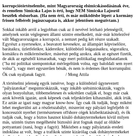
korrupciótörténelembe, mint Magyarország elsimicskásodásának éve,
és remélem Simicska Lajos is érti, hogy NEM Simicska Lajosról
beszélek elsősorban. (Ha nem érti, és már működésbe lépett a kormány
frissen felbérelt jogászcsapata is, akkor jelentősen megszívtam.)
Sokkal inkább arról a legjobban csak az ő nevével leírható jelenségről,
amelynek során véglegesen állami szintre emelkedett, már-már kötelezővé
vált Magyarországon a korrupció, a nemzet pedig két részre szakadt.
Egyrészt a nyertesekre, a beavatott kevesekre, az állampárt képviselőire,
barátaikra, üzletfeleikre, kádereikre, különböző leágazásaikra, sógoraikra,
komáikra és műkörmöseikre, másrészt pedig azokra, akik az egészet fizetik,
de akik az egészből kimaradtak, vagy mert politikailag megbízhatatlanok
(“ha mi politikai szempontokat mérlegeltünk volna, egy baloldali sem nyert
volna”), vagy mert egyszerűen bénák, és nem is érdemes őket korrumpálni.
Ők csak nyaljanak fagyit.
/ Mong Attila
A történelmi jelenség egyik ismérve, hogy a különböző úgynevezett
“pályázatokat” megsimicskázzák, vagy inkább szétsimicskázzák, vagyis
olyan bonyolultan, többemeletesen és sokrétűen csalják el, hogy már csak
azok követik igazán, azok képesek csak teljeskörűen kihasználni, akik írták.
Ez aztán az igazi nagy magyar know-how. Így csak ők tudják, hogy miként
lehet megkerülni azt a részletszabályt, miszerint egy pályázó legfeljebb öt
koncessziót nyerhet (természetesen offshore cégek közbeiktatásával), és ők
tudják csak, hogy a biztos hasznot kínáló dohánytermékeken kívül milyen
más, szintén tisztes megélhetést biztosító árut fognak majd az ölükbe
pottyantani (naná, hogy a fagyit). Miközben a nagy pályáztatás eredeti
indoklása az volt, hogy a trafikok szinte kizárólag csak dohánytermékeket