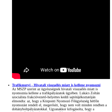
Trafikmutyi - Hivatali visszaélés miatt is kellene nyomozni
Az MSZP szerint az ügyészségnek hivatali visszaélés miatt is
nyomoznia kellene a trafikpályázatok ügyében. Lukács Zoltán
szocialista frakcióvezető-helyettes keddi sajtótájékoztatóján
elmondta: az, hogy a Központi Nyomozó Főügyészség hétfőn
nyomozást rendelt el, megerősíti, hogy nem volt minden rendben a
dohányboltpályázatokkal. Ugyanakkor kifogásolta, hogy a