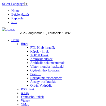
Select Language
▼
Home
Bejelentkezés
Kapcsolat
RSS
Home
Hírek
RTL Klub híradók
Képek - hírek
TOP50 Hírek
Archívált cikkek
Archívált dokumentumok
Viktor mondja: hasítunk!
Győzelmünk kovácsai
Paks II.
Hazudjunk történelmet!
A nagy trafikrablás
Orbán Vikipédia
RSS hírek
A nap
Fontosabb linkek
Videók
GMap