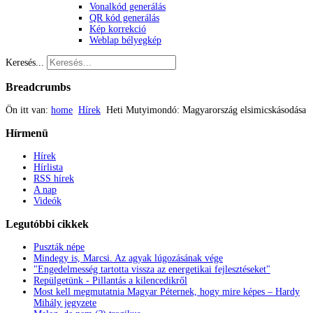
Vonalkód generálás
QR kód generálás
Kép korrekció
Weblap bélyegkép
Keresés...
Breadcrumbs
Ön itt van:
home
Hírek
Heti Mutyimondó: Magyarország elsimicskásodása
Hírmenü
Hírek
Hírlista
RSS hírek
A nap
Videók
Legutóbbi
cikkek
Puszták népe
Mindegy is, Marcsi. Az agyak lúgozásának vége
"Engedelmesség tartotta vissza az energetikai fejlesztéseket"
Repülgetünk - Pillantás a kilencedikről
Most kell megmutatnia Magyar Péternek, hogy mire képes – Hardy
Mihály jegyzete