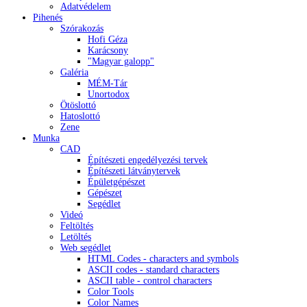
Adatvédelem
Pihenés
Szórakozás
Hofi Géza
Karácsony
"Magyar galopp"
Galéria
MÉM-Tár
Unortodox
Ötöslottó
Hatoslottó
Zene
Munka
CAD
Építészeti engedélyezési tervek
Építészeti látványtervek
Épületgépészet
Gépészet
Segédlet
Videó
Feltöltés
Letöltés
Web segédlet
HTML Codes - characters and symbols
ASCII codes - standard characters
ASCII table - control characters
Color Tools
Color Names