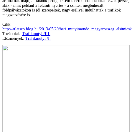
árulhatnak majd, a fiatalok pedig be sem tehetik oda a lábukat. Azok persze,
akik - mint például a felcsúti nyertes - a szintén megbuherált
földpályázatokon is jól szerepeltek, nagy eséllyel indulhattak a trafikok
megszerzésére is...
Cikk:
http://atlatszo.blog.hu/2013/05/20/heti_mutyimondo_magyarorszag_elsimicsk
Továbbiak:
Trafikmutyi /III.
Előzmények:
Trafikmutyi /I.