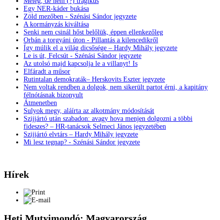
Meleg, de nem (?) tragikus
Egy NER-káder bukása
Zöld mezőben - Szénási Sándor jegyzete
A kormányzás kiváltása
Senki nem csinál hőst belőlük, éppen ellenkezőleg
Orbán a torgyáni úton - Pillantás a kilencedikről
Így múlik el a világ dicsősége – Hardy Mihály jegyzete
Le is út, Felcsút - Szénási Sándor jegyzete
Az utolsó majd kapcsolja le a villanyt! Is
Elfáradt a műsor
Rutintalan demokraták– Herskovits Eszter jegyzete
Nem voltak rendben a dolgok, nem sikerült partot érni, a kapitány
félnótásnak bizonyult
Átmenetben
Sulyok megy, aláírta az alkotmány módosítását
Szijjártó után szabadon: avagy hova menjen dolgozni a többi
fideszes? – HR-tanácsok Selmeci János jegyzetében
Szijjártó elvtárs – Hardy Mihály jegyzete
Mi lesz tegnap? - Szénási Sándor jegyzete
Hírek
Heti Mutyimondó: Magyarország