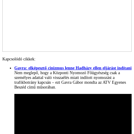
Kapcsolódó cikkek:
Gavra: elképesztő cinizmus lenne Hadházy ellen eljárást indítani
Nem meglepő, hogy a Központi Nyomozó Főügyészség csak a
személyes adattal való visszaélés miatt indított nyomozást a
trafikbotrány kapcsán – ezt Gavra Gábor mondta az ATV Egyenes
Beszéd című műsorában.