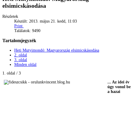
elsimicskásodása
Részletek
Készült: 2013. május 21. kedd, 11:03
Print
Találatok: 9490
Tartalomjegyzék
Heti Mutyimondó: Magyarország elsimicskásodása
2. oldal
3. oldal
Minden oldal
1. oldal / 3
... Az idei év
úgy vonul be
a hazai