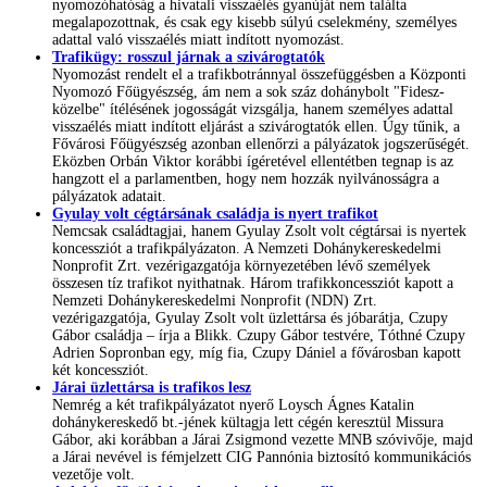
nyomozóhatóság a hivatali visszaélés gyanúját nem találta
megalapozottnak, és csak egy kisebb súlyú cselekmény, személyes
adattal való visszaélés miatt indított nyomozást.
Trafikügy: rosszul járnak a szivárogtatók
Nyomozást rendelt el a trafikbotránnyal összefüggésben a Központi
Nyomozó Főügyészség, ám nem a sok száz dohánybolt "Fidesz-
közelbe" ítélésének jogosságát vizsgálja, hanem személyes adattal
visszaélés miatt indított eljárást a szivárogtatók ellen. Úgy tűnik, a
Fővárosi Főügyészség azonban ellenőrzi a pályázatok jogszerűségét.
Eközben Orbán Viktor korábbi ígéretével ellentétben tegnap is az
hangzott el a parlamentben, hogy nem hozzák nyilvánosságra a
pályázatok adatait.
Gyulay volt cégtársának családja is nyert trafikot
Nemcsak családtagjai, hanem Gyulay Zsolt volt cégtársai is nyertek
koncessziót a trafikpályázaton. A Nemzeti Dohánykereskedelmi
Nonprofit Zrt. vezérigazgatója környezetében lévő személyek
összesen tíz trafikot nyithatnak. Három trafikkoncessziót kapott a
Nemzeti Dohánykereskedelmi Nonprofit (NDN) Zrt.
vezérigazgatója, Gyulay Zsolt volt üzlettársa és jóbarátja, Czupy
Gábor családja – írja a Blikk. Czupy Gábor testvére, Tóthné Czupy
Adrien Sopronban egy, míg fia, Czupy Dániel a fővárosban kapott
két koncessziót.
Járai üzlettársa is trafikos lesz
Nemrég a két trafikpályázatot nyerő Loysch Ágnes Katalin
dohánykereskedő bt.-jének kültagja lett cégén keresztül Missura
Gábor, aki korábban a Járai Zsigmond vezette MNB szóvivője, majd
a Járai nevével is fémjelzett CIG Pannónia biztosító kommunikációs
vezetője volt.