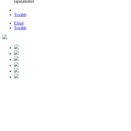
lapszámából.
Tovább
Előző
Tovább