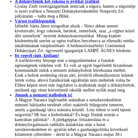
A dohányfőnök két rokona is nyithat trafikot
Gyulay Zsolt vezérigazgatónak nemcsak a sógora, hanem a sógornője
is nyert trafikot a Nemzeti Dohánykereskedelmi Nonprofit Zrt.
pályázatán – tudta meg a Blikk.
Városi trafiklegendák
Idősebb Sánta János nyugodtan alszik - Nincs abban semmi
kivetnivaló, hogy rokonok, barátok, ismerősök, azaz „a céghez közel
álló személyek” nyertek dohánykoncessziókat. Minap kiadott
közleményük szerint az egész trafikos hercehurca az ellenzéki média
áskálódásának tulajdonítható. A hódmezővásárhelyi Continental
Dohányipari Zrt. ügyvezető igazgatóját LAMPÉ ÁGNES kérdezte.
Itt vegyél cigit, kisfiam!
A trafiktörvény lényege már a megszületésekor a fiatalok
egészségének védelme volt. Ez volt az egyik legerősebb hivatalosan
kommunikált indok a nemzeti dohányboltok létrehozása mellett.
Ezek a boltok eredetileg olyan zárt, kívülről elhomályosított üzletek
lettek volna, ahová fiatalkorúak egyáltalán nem mehettek volna be.
Ehhez képest most már fagylaltot is árulhatnak majd a dohányboltok,
amiknek egy része közvetlenül iskolák mellett nyílik majd meg.
Jönnek a nemzeti italboltok is!
A Magyar Narancs legfrissebb számában a szeszkereskedelem
nemzeti hálózatba terelését célzó szakértői feljegyzést ismertet,
amely a gazdasági tárca számára készült. Lesz itthon is svéd típusú
szigorítás? Mi lesz a kisboltokkal? És hogy főzünk ezután a
kamrában pálinkát? - A játékgéppiac felszámolása és a
dohányforgalmazás radikális átalakítása után a hazai
szeszkereskedelem és -gyártás lehet a gazdaságpolitika következő
kitüntetett célterülete – derül ki a Magyar Narancs május 30-i