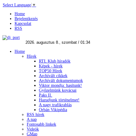
Select Language
▼
Home
Bejelentkezés
Kapcsolat
RSS
Home
Hírek
RTL Klub híradók
Képek - hírek
TOP50 Hírek
Archívált cikkek
Archívált dokumentumok
Viktor mondja: hasítunk!
Győzelmünk kovácsai
Paks II.
Hazudjunk történelmet!
A nagy trafikrablás
Orbán Vikipédia
RSS hírek
A nap
Fontosabb linkek
Videók
GMap