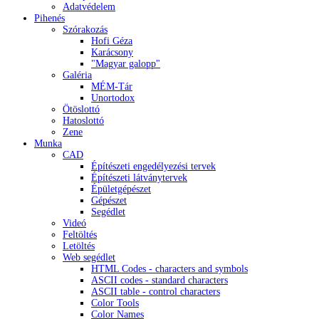
Adatvédelem
Pihenés
Szórakozás
Hofi Géza
Karácsony
"Magyar galopp"
Galéria
MÉM-Tár
Unortodox
Ötöslottó
Hatoslottó
Zene
Munka
CAD
Építészeti engedélyezési tervek
Építészeti látványtervek
Épületgépészet
Gépészet
Segédlet
Videó
Feltöltés
Letöltés
Web segédlet
HTML Codes - characters and symbols
ASCII codes - standard characters
ASCII table - control characters
Color Tools
Color Names