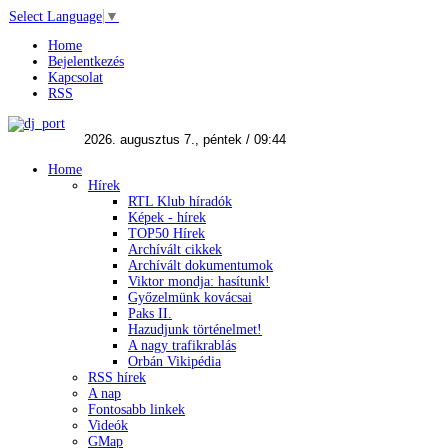
Select Language
▼
Home
Bejelentkezés
Kapcsolat
RSS
Home
Hírek
RTL Klub híradók
Képek - hírek
TOP50 Hírek
Archívált cikkek
Archívált dokumentumok
Viktor mondja: hasítunk!
Győzelmünk kovácsai
Paks II.
Hazudjunk történelmet!
A nagy trafikrablás
Orbán Vikipédia
RSS hírek
A nap
Fontosabb linkek
Videók
GMap