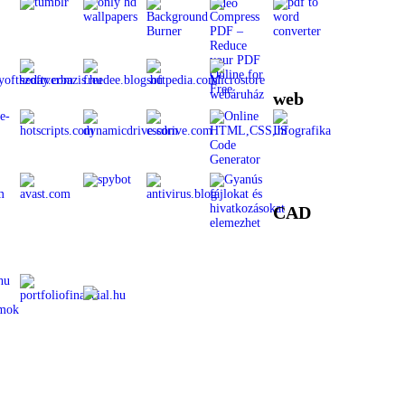
web
CAD