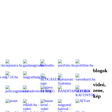
blogok
videó,
zene,
kép