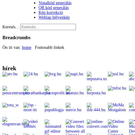
Vonalkód generálás
QR kód generálás
Kép korrekció
Weblap bélyegkép
Keresés...
Breadcrumbs
Ön itt van:
home
Fontosabb linkek
hírek