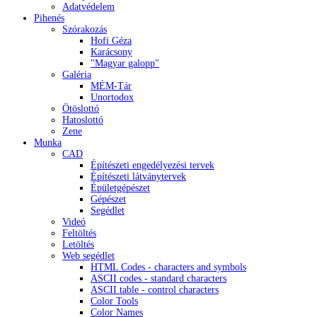
Adatvédelem
Pihenés
Szórakozás
Hofi Géza
Karácsony
"Magyar galopp"
Galéria
MÉM-Tár
Unortodox
Ötöslottó
Hatoslottó
Zene
Munka
CAD
Építészeti engedélyezési tervek
Építészeti látványtervek
Épületgépészet
Gépészet
Segédlet
Videó
Feltöltés
Letöltés
Web segédlet
HTML Codes - characters and symbols
ASCII codes - standard characters
ASCII table - control characters
Color Tools
Color Names