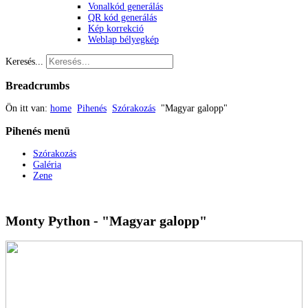
Vonalkód generálás
QR kód generálás
Kép korrekció
Weblap bélyegkép
Keresés...
Breadcrumbs
Ön itt van:
home
Pihenés
Szórakozás
"Magyar galopp"
Pihenés
menü
Szórakozás
Galéria
Zene
Monty Python - "Magyar galopp"