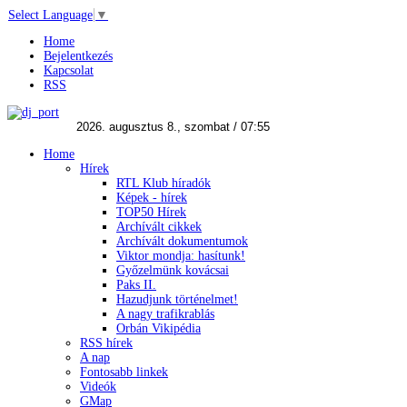
Select Language
▼
Home
Bejelentkezés
Kapcsolat
RSS
Home
Hírek
RTL Klub híradók
Képek - hírek
TOP50 Hírek
Archívált cikkek
Archívált dokumentumok
Viktor mondja: hasítunk!
Győzelmünk kovácsai
Paks II.
Hazudjunk történelmet!
A nagy trafikrablás
Orbán Vikipédia
RSS hírek
A nap
Fontosabb linkek
Videók
GMap