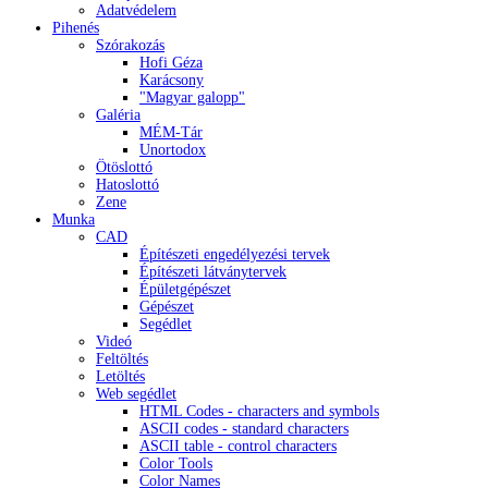
Adatvédelem
Pihenés
Szórakozás
Hofi Géza
Karácsony
"Magyar galopp"
Galéria
MÉM-Tár
Unortodox
Ötöslottó
Hatoslottó
Zene
Munka
CAD
Építészeti engedélyezési tervek
Építészeti látványtervek
Épületgépészet
Gépészet
Segédlet
Videó
Feltöltés
Letöltés
Web segédlet
HTML Codes - characters and symbols
ASCII codes - standard characters
ASCII table - control characters
Color Tools
Color Names