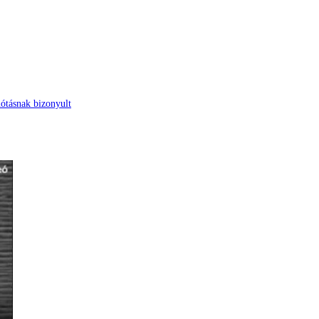
nótásnak bizonyult