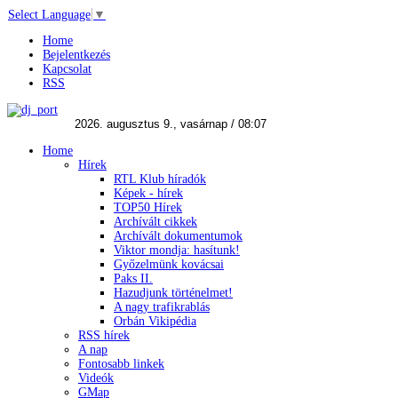
Select Language
▼
Home
Bejelentkezés
Kapcsolat
RSS
Home
Hírek
RTL Klub híradók
Képek - hírek
TOP50 Hírek
Archívált cikkek
Archívált dokumentumok
Viktor mondja: hasítunk!
Győzelmünk kovácsai
Paks II.
Hazudjunk történelmet!
A nagy trafikrablás
Orbán Vikipédia
RSS hírek
A nap
Fontosabb linkek
Videók
GMap