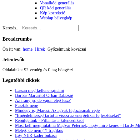
Vonalkód generálás
QR kód generálás
Kép korrekció
Weblap bélyegkép
Keresés...
Breadcrumbs
Ön itt van:
home
Hírek
Győzelmünk kovácsai
Jelenlévők
Oldalainkat 92 vendég és 0 tag böngészi
Legutóbbi
cikkek
Lassan meg kellene sajnálni
Borbás Marcsitól Orbán Balázsig
Az irány jó, de vajon elég lesz?
Puszták népe
Mindegy is, Marcsi. Az agyak lúgozásának vége
"Engedelmesség tartotta vissza az energetikai fejlesztéseket"
Repülgetünk - Pillantás a kilencedikről
Most kell megmutatnia Magyar Péternek, hogy mire képes – Hardy Mi
Meleg, de nem (?) tragikus
Egy NER-káder bukása