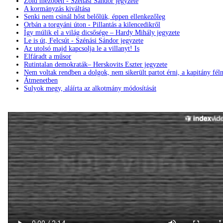
Zöld mezőben - Szénási Sándor jegyzete
A kormányzás kiváltása
Senki nem csinál hőst belőlük, éppen ellenkezőleg
Orbán a torgyáni úton - Pillantás a kilencedikről
Így múlik el a világ dicsősége – Hardy Mihály jegyzete
Le is út, Felcsút - Szénási Sándor jegyzete
Az utolsó majd kapcsolja le a villanyt! Is
Elfáradt a műsor
Rutintalan demokraták– Herskovits Eszter jegyzete
Nem voltak rendben a dolgok, nem sikerült partot érni, a kapitány fél
Átmenetben
Sulyok megy, aláírta az alkotmány módosítását