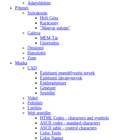
Adatvédelem
Pihenés
Szórakozás
Hofi Géza
Karácsony
"Magyar galopp"
Galéria
MÉM-Tár
Unortodox
Ötöslottó
Hatoslottó
Zene
Munka
CAD
Építészeti engedélyezési tervek
Építészeti látványtervek
Épületgépészet
Gépészet
Segédlet
Videó
Feltöltés
Letöltés
Web segédlet
HTML Codes - characters and symbols
ASCII codes - standard characters
ASCII table - control characters
Color Tools
Color Names