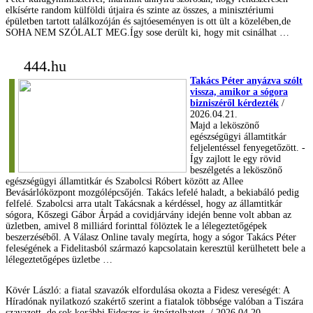
elkísérte random külföldi útjaira és szinte az összes, a minisztériumi
épületben tartott találkozóján és sajtóeseményen is ott ült a közelében,de
SOHA NEM SZÓLALT MEG.Így sose derült ki, hogy mit csinálhat …
444.hu
Takács Péter anyázva szólt
vissza, amikor a sógora
bizniszéről kérdezték
/
2026.04.21.
Majd a leköszönő
egészségügyi államtitkár
feljelentéssel fenyegetőzött. -
Így zajlott le egy rövid
beszélgetés a leköszönő
egészségügyi államtitkár és Szabolcsi Róbert között az Allee
Bevásárlóközpont mozgólépcsőjén. Takács lefelé haladt, a bekiabáló pedig
felfelé. Szabolcsi arra utalt Takácsnak a kérdéssel, hogy az államtitkár
sógora, Kőszegi Gábor Árpád a covidjárvány idején benne volt abban az
üzletben, amivel 8 milliárd forinttal fölöztek le a lélegeztetőgépek
beszerzéséből. A Válasz Online tavaly megírta, hogy a sógor Takács Péter
feleségének a Fidelitasból származó kapcsolatain keresztül kerülhetett bele a
lélegeztetőgépes üzletbe …
Kövér László: a fiatal szavazók elfordulása okozta a Fidesz vereségét: A
Híradónak nyilatkozó szakértő szerint a fiatalok többsége valóban a Tiszára
szavazott, de sok korábbi Fideszes is átpártolhatott. / 2026.04.20.