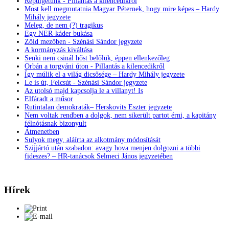
Repülgetünk - Pillantás a kilencedikről
Most kell megmutatnia Magyar Péternek, hogy mire képes – Hardy
Mihály jegyzete
Meleg, de nem (?) tragikus
Egy NER-káder bukása
Zöld mezőben - Szénási Sándor jegyzete
A kormányzás kiváltása
Senki nem csinál hőst belőlük, éppen ellenkezőleg
Orbán a torgyáni úton - Pillantás a kilencedikről
Így múlik el a világ dicsősége – Hardy Mihály jegyzete
Le is út, Felcsút - Szénási Sándor jegyzete
Az utolsó majd kapcsolja le a villanyt! Is
Elfáradt a műsor
Rutintalan demokraták– Herskovits Eszter jegyzete
Nem voltak rendben a dolgok, nem sikerült partot érni, a kapitány
félnótásnak bizonyult
Átmenetben
Sulyok megy, aláírta az alkotmány módosítását
Szijjártó után szabadon: avagy hova menjen dolgozni a többi
fideszes? – HR-tanácsok Selmeci János jegyzetében
Hírek