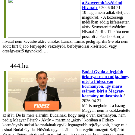
a Szuverenitásvédelmi
Hivatal?
/ 2026.04.21.
10 napja nem adtak életjelet
magukról. - A közösségi
médiában addig kifejezetten
aktív Szuverenitásvédelmi
Hivatal április 11-e óta nem
posztolt a Facebookon, a
hivatal nem kevésbé aktív elnöke, Lánczi Tamás pedig április 9-e óta nem
adott hírt újabb fenyegető veszélyről, befolyásolási kísérletről vagy
országvesztő ügynökről …
444.hu
Budai Gyula a legjobb
őrkutya: nem tudja, hogy
még a Fidesz van
kormányon, így máris
számon kéri a Magyar-
kormány mulasztásait
/
2026.04.21.
Máris megbukott a hazug
Magyar, nem is csökkentette
az áfát. De ki meri elárulni Budainak, hogy még ő van kormányon, nem
pedig Magyar Péter? - Aktív – mármint „aktív” korában a Fidesz-
kormányzás utolsó korszakának egyik legnagyobb rejtélye volt, hogy mit
csinál Budai Gyula. Hősünk ugyanis állandóan együtt mozgott Szijjártó
Péter külügyminiszterrel, mármint annyira szorosan, hogy rendszeresen