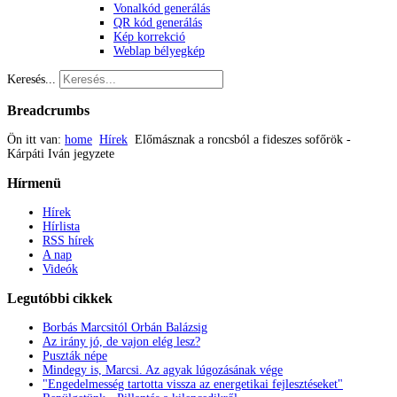
Vonalkód generálás
QR kód generálás
Kép korrekció
Weblap bélyegkép
Keresés...
Breadcrumbs
Ön itt van:
home
Hírek
Előmásznak a roncsból a fideszes sofőrök -
Kárpáti Iván jegyzete
Hírmenü
Hírek
Hírlista
RSS hírek
A nap
Videók
Legutóbbi
cikkek
Borbás Marcsitól Orbán Balázsig
Az irány jó, de vajon elég lesz?
Puszták népe
Mindegy is, Marcsi. Az agyak lúgozásának vége
"Engedelmesség tartotta vissza az energetikai fejlesztéseket"