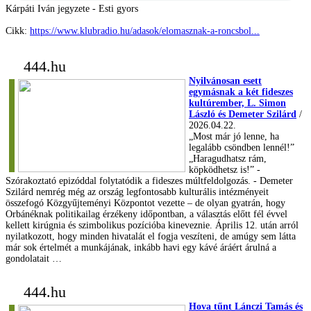
Kárpáti Iván jegyzete - Esti gyors
Cikk:
https://www.klubradio.hu/adasok/elomasznak-a-roncsbol...
444.hu
Nyilvánosan esett
egymásnak a két fideszes
kultúrember, L. Simon
László és Demeter Szilárd
/
2026.04.22.
„Most már jó lenne, ha
legalább csöndben lennél!”
„Haragudhatsz rám,
köpködhetsz is!” -
Szórakoztató epizóddal folytatódik a fideszes múltfeldolgozás. - Demeter
Szilárd nemrég még az ország legfontosabb kulturális intézményeit
összefogó Közgyűjteményi Központot vezette – de olyan gyatrán, hogy
Orbánéknak politikailag érzékeny időpontban, a választás előtt fél évvel
kellett kirúgnia és szimbolikus pozícióba kineveznie. Április 12. után arról
nyilatkozott, hogy minden hivatalát el fogja veszíteni, de amúgy sem látta
már sok értelmét a munkájának, inkább havi egy kávé áráért árulná a
gondolatait …
444.hu
Hova tűnt Lánczi Tamás és