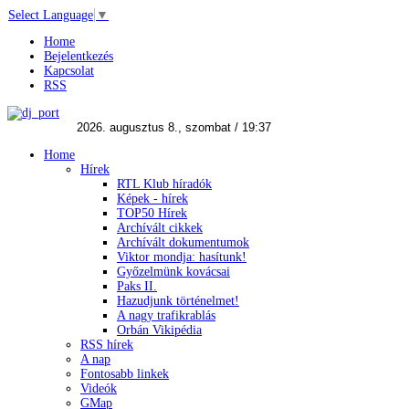
Select Language
▼
Home
Bejelentkezés
Kapcsolat
RSS
Home
Hírek
RTL Klub híradók
Képek - hírek
TOP50 Hírek
Archívált cikkek
Archívált dokumentumok
Viktor mondja: hasítunk!
Győzelmünk kovácsai
Paks II.
Hazudjunk történelmet!
A nagy trafikrablás
Orbán Vikipédia
RSS hírek
A nap
Fontosabb linkek
Videók
GMap