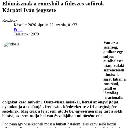
Előmásznak a roncsból a fideszes sofőrök -
Kárpáti Iván jegyzete
Részletek
Készült: 2026. április 22. szerda, 01:33
Print
Találatok: 2079
Van az a
jelenség,
amikor egy
súlyos
autóbaleset
után, valaki
szerencsésen
kimászik
saját lábán a
roncsból,
feláll és
látszólag
irracionális
dolgokat kezd művelni. Össze-vissza mászkál, keresi az öngyújtóját,
nyomkodja a telefonját, irreleváns kérdéseket tesz fel a segítségére
sietőknek. Még csak a fejét sem ütötte be, egyszerűen még tart a sokk
hatása, azt sem tudja hol van és valójában mi történt vele.
Pontosan így viselkednek most a bukott hatalom jeles képviselői közül