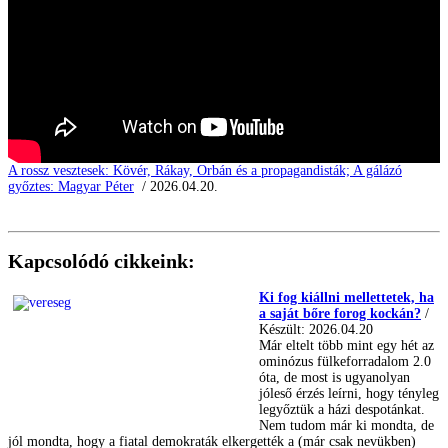
A rossz vesztesek: Kövér, Rákay, Orbán és a propagandisták; A gálázó
győztes: Magyar Péter
/ 2026.04.20.
Kapcsolódó cikkeink:
Ki fog kiállni mellettetek, ha
a saját bőre forog kockán?
/
Készült: 2026.04.20
Már eltelt több mint egy hét az
ominózus fülkeforradalom 2.0
óta, de most is ugyanolyan
jóleső érzés leírni, hogy tényleg
legyőztük a házi despotánkat.
Nem tudom már ki mondta, de
jól mondta, hogy a fiatal demokraták elkergették a (már csak nevükben)