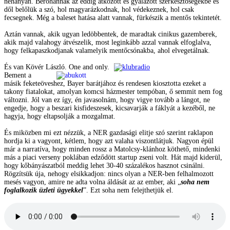
néhányan. Berohannak az eddig átkozott és gyalázott szerkesztőségekbe és
dől belőlük a szó, hol magyarázkodnak, hol védekeznek, hol csak
fecsegnek. Még a baleset hatása alatt vannak, fürkészik a mentős tekintetét.
Aztán vannak, akik ugyan ledöbbentek, de maradtak cinikus gazemberek,
akik majd valahogy átvészelik, most leginkább azzal vannak elfoglalva,
hogy felkapaszkodjanak valamelyik mentőcsónakba, ahol elvegetálnak.
És van Kövér László. One and only.
Bement a
másik feketeöveshez, Bayer barátjához és rendesen kiosztotta ezeket a
takony fiatalokat, amolyan komcsi házmester tempóban, ő semmit nem fog
változni. Jól van ez így, én javasolnám, hogy vigye tovább a lángot, ne
engedje, hogy a beszari kisfideszesek, kicsavarják a fáklyát a kezéből, ne
hagyja, hogy eltapsolják a mozgalmat.
És miközben mi ezt nézzük, a NER gazdasági elitje szó szerint raklapon
hordja ki a vagyont, kétlem, hogy azt valaha viszontlátjuk. Nagyon épül
már a narratíva, hogy minden rossz a Matolcsy-klánhoz köthető, mindenki
más a piaci verseny poklában edződött startup zseni volt. Hát majd kiderül,
hogy kőbányászatból meddig lehet 30-40 százalékos hasznot csinálni.
Rögzítsük úja, nehogy elsikkadjon: nincs olyan a NER-ben felhalmozott
mesés vagyon, amire ne adta volna áldását az az ember, aki „
soha nem
foglalkozik üzleti ügyekkel
”. Ezt soha nem felejthetjük el.