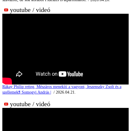
youtube / videó
Rákay Philip retteg, Mészáros menekíti a vagyont, Jeszenszky Zsolt és a
szellemek❗| Somogyi András |
/ 2026.04.21.
youtube / videó