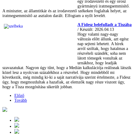
egy irodavezető és egy orosz
gyártmányú iratmegsemmisítő.
A miniszter, az államtitkár és az irodavezető székeken foglaltak helyet, az
iratmegsemmisítő az asztalon darált. Elfogtam a nyílt levelét.
A Fidesz belefulladt a Tiszába
/ Készült: 2026.04.13
Hogy valami nagy-nagy
változás előtt állunk, azt egész
nap sejteni lehetett. A hírek
arról szóltak, hogy hatalmas a
részvételi szándék; soha nem
látott tömegek vonultak az
urnákhoz, hogy leadják
szavazatukat. Nagyon úgy tűnt, hogy a Medián kalkulációja reálisnak látszik
közel lesz a nyolcvan százalékhoz a részvétel. Hogy mindebből mi
következik, még mindig ki-ki a saját narratívája szerint értelmezte, a Fidesz
úgy, hogy megmozdultak a hazafiak, az elemzők nagy része viszont úgy,
hogy a Tisza mozgósítása sikerült jobban.
Előző
Tovább