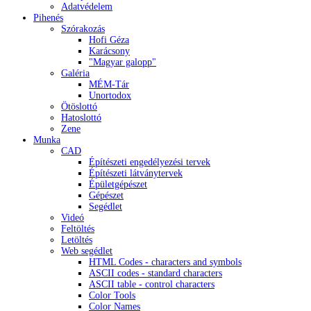
Adatvédelem
Pihenés
Szórakozás
Hofi Géza
Karácsony
"Magyar galopp"
Galéria
MÉM-Tár
Unortodox
Ötöslottó
Hatoslottó
Zene
Munka
CAD
Építészeti engedélyezési tervek
Építészeti látványtervek
Épületgépészet
Gépészet
Segédlet
Videó
Feltöltés
Letöltés
Web segédlet
HTML Codes - characters and symbols
ASCII codes - standard characters
ASCII table - control characters
Color Tools
Color Names