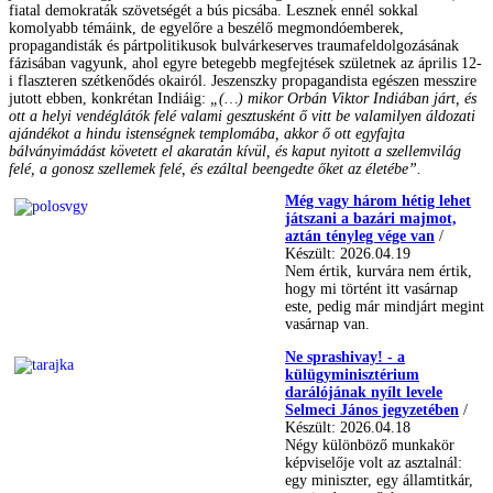
fiatal demokraták szövetségét a bús picsába. Lesznek ennél sokkal
komolyabb témáink, de egyelőre a beszélő megmondóemberek,
propagandisták és pártpolitikusok bulvárkeserves traumafeldolgozásának
fázisában vagyunk, ahol egyre betegebb megfejtések születnek az április 12-
i flaszteren szétkenődés okairól. Jeszenszky propagandista egészen messzire
jutott ebben, konkrétan Indiáig:
„(…) mikor Orbán Viktor Indiában járt, és
ott a helyi vendéglátók felé valami gesztusként ő vitt be valamilyen áldozati
ajándékot a hindu istenségnek templomába, akkor ő ott egyfajta
bálványimádást követett el akaratán kívül, és kaput nyitott a szellemvilág
felé, a gonosz szellemek felé, és ezáltal beengedte őket az életébe”.
Még vagy három hétig lehet
játszani a bazári majmot,
aztán tényleg vége van
/
Készült: 2026.04.19
Nem értik, kurvára nem értik,
hogy mi történt itt vasárnap
este, pedig már mindjárt megint
vasárnap van.
Ne sprashivay! - a
külügyminisztérium
darálójának nyílt levele
Selmeci János jegyzetében
/
Készült: 2026.04.18
Négy különböző munkakör
képviselője volt az asztalnál:
egy miniszter, egy államtitkár,