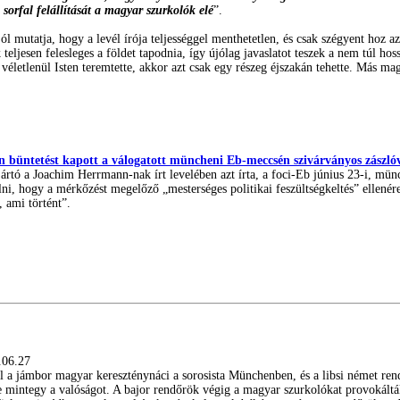
sorfal felállítását a magyar szurkolók elé
”.
ól mutatja, hogy a levél írója teljességgel menthetetlen, és csak szégyent hoz 
eljesen felesleges a földet tapodnia, így újólag javaslatot teszek a nem túl ho
 véletlenül Isten teremtette, akkor azt csak egy részeg éjszakán tehette. Más ma
n büntetést kapott a válogatott müncheni Eb-meccsén szivárványos zászlóv
jjártó a Joachim Herrmann-nak írt levelében azt írta, a foci-Eb június 23-i, mün
lni, hogy a mérkőzést megelőző „mesterséges politikai feszültségkeltés” ellenére
 ami történt”.
.06.27
 a jámbor magyar kereszténynáci a sorosista Münchenben, és a libsi német rendő
 mintegy a valóságot. A bajor rendőrök végig a magyar szurkolókat provokálták,