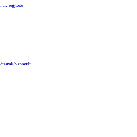
hály jegyzete
nótásnak bizonyult