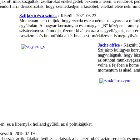
fjak ott imádkozgattak, zsoltárokat énekelgettek békésen a téren, a rendőrök p
rendőrt arra dresszírozták, hogy szemétkedjen a kisebbel, enélkül élete neki ninc
Szijjártó és a színek
/ Készült: 2021.06.22
Momentán nem tudjuk, hogy szerda este a német-magyaron a münche
egyáltalán. A magyar kormányon és a magyar „B” középen – amely
szivárványosra álmodja, üzenni kívánva azt a nagyvilágnak, nem ér
rasszizmus és homofóbia a két budapesti mérkőzésen is megnyilvánu
Jacht office
/ Készült:
Szijjártó külügyes korr
nagyvilágnak, hogy láz
az otthoni munkavégzés
volna a fejében a home o
momentum is akad, ami 
en, ez a libernyák holland gyűlöli az ő politikájukat.
Készült: 2018.07.19
 hosszú, artikulálatlan üvöltés hallatszik a hangszóróból, aztán sercegés és né