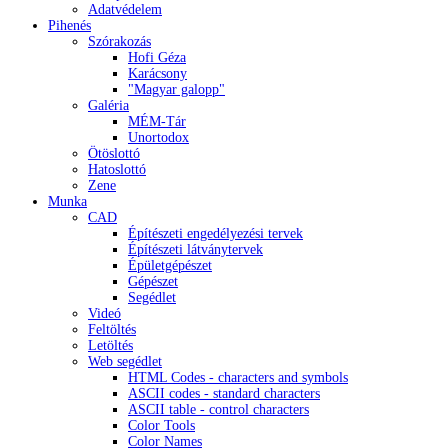
Adatvédelem
Pihenés
Szórakozás
Hofi Géza
Karácsony
"Magyar galopp"
Galéria
MÉM-Tár
Unortodox
Ötöslottó
Hatoslottó
Zene
Munka
CAD
Építészeti engedélyezési tervek
Építészeti látványtervek
Épületgépészet
Gépészet
Segédlet
Videó
Feltöltés
Letöltés
Web segédlet
HTML Codes - characters and symbols
ASCII codes - standard characters
ASCII table - control characters
Color Tools
Color Names