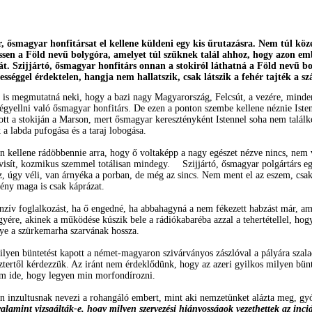
r, ősmagyar honfitársat el kellene küldeni egy kis űrutazásra. Nem túl köz
essen a Föld nevű bolygóra, amelyet túl szűknek talál ahhoz, hogy azon em
át. Szijjártó, ősmagyar honfitárs onnan a stokiról láthatná a Föld nevű b
jességgel érdektelen, hangja nem hallatszik, csak látszik a fehér tajték a sz
t is megmutatná neki, hogy a bazi nagy Magyarország, Felcsút, a vezére, minden
zégyellni való ősmagyar honfitárs. De ezen a ponton szembe kellene néznie Istenn
tt a stokiján a Marson, mert ősmagyar keresztényként Istennel soha nem találko
 a labda pufogása és a taraj lobogása.
n kellene rádöbbennie arra, hogy ő voltaképp a nagy egészet nézve nincs, nem v
s visít, kozmikus szemmel totálisan mindegy.
Szijjártó, ősmagyar polgártárs eg
, úgy véli, van árnyéka a porban, de még az sincs. Nem ment el az eszem, csak 
ény maga is csak káprázat.
tenzív foglalkozást, ha ő engedné, ha abbahagyná a nem fékezett habzást már, a
yére, akinek a működése kúszik bele a rádiókabaréba azzal a tehertétellel, ho
nye a szürkemarha szarvának hossza.
ilyen büntetést kapott a német-magyaron szivárványos zászlóval a pályára szal
ztertől kérdezzük. Az iránt nem érdeklődünk, hogy az azeri gyilkos milyen bünt
tam ide, hogy legyen min morfondírozni.
an inzultusnak nevezi a rohangáló embert, mint aki nemzetünket alázta meg, gyóg
valamint vizsgálták-e, hogy milyen szervezési hiányosságok vezethettek az inc