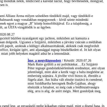
edig mondták nekik, lendíccsed a karodat náciul, hogy bevihesselek, mongyad,
sen is.
ni Allianz Arena milyen színekben tündököl majd, vagy tündököl-e
 halmazok nagy vonalakban megegyeznek – kívül szinte mindenki
tenek egyet a magyar „B” közép homofóbiájával. Ez a tulajdonság, a
lt, az UEFA vizsgálódik is az ügyben.
 2020.08.27
upciótól bűzlően nyaralgatott egy jachton, miközben azt kamuzta a
asan dolgozik. Ugyanez a Szijjártó, miközben a járvány csúcsán a médiában
ről papolt, azoknak a külügyi alkalmazottaknak, akiknek csak megfordult
ffice, kirúgást ígért, ami aljassággal tegnap büszkélkedett el. Itt két olyan
miatt jobb helyeken magától adná be a lemondását.
Íme, a megvilágosodott
/ Készült: 2020.07.26
Mark Rutte gyűlöli a mi politikánkat….Ez Szijjártó
Péter tegnapi gondolatkísérletének eredménye, ami olyan
jelentőségű, mint akár a kerék vagy a balta meglelése az
emberiség számára. A jövőbe vivő biztos út, ébredés a
fügefa alatt. Ám hiába vált elméje tisztává és csendessé,
mint Sziddhartha hercegnek Bodh-Gajában, ahogy
elnézzük a futsalost, ez még csak a bódhiszattvaságra
elég, arra is alig, de azért mégis. Mert gondoljuk meg,
ma csend lesz, az egyazászló pedig kókadtan csüng majd, mint a disznó hasa, és