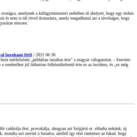
az országra, amelynek a külügyminiszteri székében ül ahelyett, hogy egy stokin
sszú és nem is túl rövid űrutazásra, amely megadhatná azt a távolságot, hogy
gyarázat nincsen.
al berohanó férfi
/ 2021.06.30.
cheni mérkőzésén „példátlan inzultus érte” a magyar válogatottat. - Szerinte
 a rendezőket jól láthatóan felkészületlenül érte ez az incidens, és „ez még
r cukkolja őtet, provokálja, ahogyan azt Szijjártó et. előadta nekünk, új
 mondta szó szerint a futsalos, amiből így első ránézésre az fakad, hogy