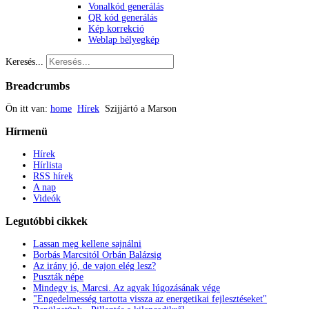
Vonalkód generálás
QR kód generálás
Kép korrekció
Weblap bélyegkép
Keresés...
Breadcrumbs
Ön itt van:
home
Hírek
Szijjártó a Marson
Hírmenü
Hírek
Hírlista
RSS hírek
A nap
Videók
Legutóbbi
cikkek
Lassan meg kellene sajnálni
Borbás Marcsitól Orbán Balázsig
Az irány jó, de vajon elég lesz?
Puszták népe
Mindegy is, Marcsi. Az agyak lúgozásának vége
"Engedelmesség tartotta vissza az energetikai fejlesztéseket"