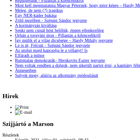
Repülgetünk - Pillantás a kilencedikről
Most kell megmutatnia Magyar Péternek, hogy mire képes – Hardy Mi
Meleg, de nem (?) tragikus
Egy NER-káder bukása
Zöld mezőben - Szénási Sándor jegyzete
A kormányzás kiváltása
Senki nem csinál hőst belőlük, éppen ellenkezőleg
Orbán a torgyáni úton - Pillantás a kilencedikről
Így múlik el a világ dicsősége – Hardy Mihály jegyzete
Le is út, Felcsút - Szénási Sándor jegyzete
Az utolsó majd kapcsolja le a villanyt! Is
Elfáradt a műsor
Rutintalan demokraták– Herskovits Eszter jegyzete
Nem voltak rendben a dolgok, nem sikerült partot érni, a kapitány fél
Átmenetben
Sulyok megy, aláírta az alkotmány módosítását
Hírek
Szijjártó a Marson
Részletek