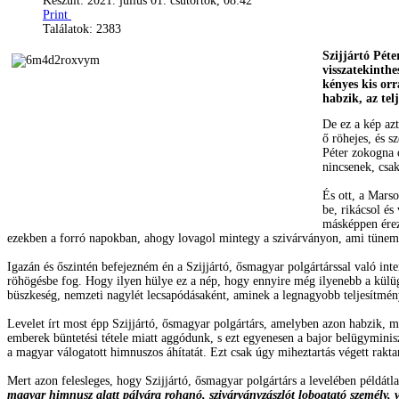
Készült: 2021. július 01. csütörtök, 08:42
Print
Találatok: 2383
Szijjártó Péte
visszatekinth
kényes kis orr
habzik, az tel
De ez a kép az
ő röhejes, és s
Péter zokogna o
nincsenek, csak
És ott, a Marso
be, rikácsol é
másképpen érez
ezekben a forró napokban, ahogy lovagol mintegy a szivárványon, ami tünem
Igazán és őszintén befejezném én a Szijjártó, ősmagyar polgártárssal való in
röhögésbe fog. Hogy ilyen hülye ez a nép, hogy ennyire még ilyenebb a külüg
büszkeség, nemzeti nagylét lecsapódásaként, aminek a legnagyobb teljesítmé
Levelet írt most épp Szijjártó, ősmagyar polgártárs, amelyben azon habzik, m
emberek büntetési tétele miatt aggódunk, s ezt egyenesen a bajor belügyminis
a magyar válogatott himnuszos áhítatát. Ezt csak úgy miheztartás végett rak
Mert azon felesleges, hogy Szijjártó, ősmagyar polgártárs a levelében példátl
magyar himnusz alatt pályára rohanó, szivárványzászlót lobogtató személy, 