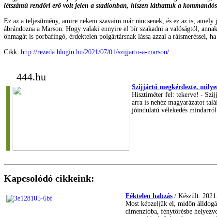
létszámú rendőri erő volt jelen a stadionban, hiszen láthattuk a kommandós 
Ez az a teljesítmény, amire nekem szavaim már nincsenek, és ez az is, amely j
ábrándozna a Marson. Hogy valaki ennyire el bír szakadni a valóságtól, annak t
önmagát is porbafingó, érdektelen polgártársnak lássa azzal a ráismeréssel, ha
Cikk:
http://rezeda.blogin.hu/2021/07/01/szijjarto-a-marson/
444.hu
Szijjártó megkérdezte, milye
Hisztiméter fel: tekerve! - Szi
arra is nehéz magyarázatot talá
jóindulatú vélekedés mindarról,
Kapcsolódó cikkeink:
Féktelen habzás
/ Készült: 2021
Most képzeljük el, midőn álldogál
dimenzióba, fénytörésbe helyezve