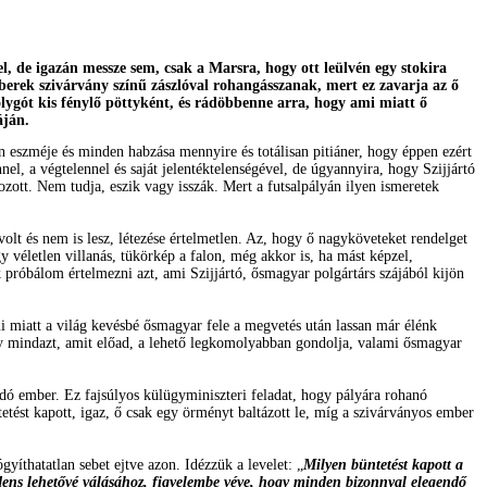
el, de igazán messze sem, csak a Marsra, hogy ott leülvén egy stokira
berek szivárvány színű zászlóval rohangásszanak, mert ez zavarja az ő
olygót kis fénylő pöttyként, és rádöbbenne arra, hogy ami miatt ő
áján.
 eszméje és minden habzása mennyire és totálisan pitiáner, hogy éppen ezért
el, a végtelennel és saját jelentéktelenségével, de úgyannyira, hogy Szijjártó
zott. Nem tudja, eszik vagy isszák. Mert a futsalpályán ilyen ismeretek
olt és nem is lesz, létezése értelmetlen. Az, hogy ő nagyköveteket rendelget
y véletlen villanás, tükörkép a falon, még akkor is, ha mást képzel,
próbálom értelmezni azt, ami Szijjártó, ősmagyar polgártárs szájából kijön
mi miatt a világ kevésbé ősmagyar fele a megvetés után lassan már élénk
gy mindazt, amit előad, a lehető legkomolyabban gondolja, valami ősmagyar
adó ember. Ez fajsúlyos külügyminiszteri feladat, hogy pályára rohanó
etést kapott, igaz, ő csak egy örményt baltázott le, míg a szivárványos ember
yíthatatlan sebet ejtve azon. Idézzük a levelet: „
Milyen büntetést kapott a
idens lehetővé válásához, figyelembe véve, hogy minden bizonnyal elegendő