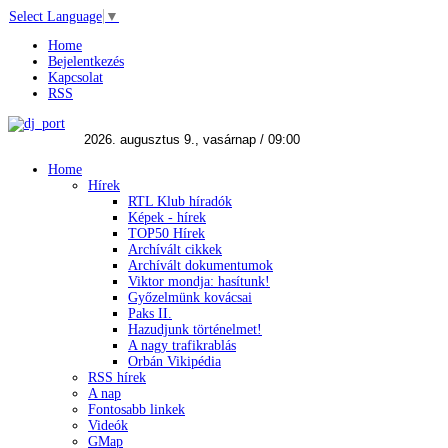
Select Language
▼
Home
Bejelentkezés
Kapcsolat
RSS
Home
Hírek
RTL Klub híradók
Képek - hírek
TOP50 Hírek
Archívált cikkek
Archívált dokumentumok
Viktor mondja: hasítunk!
Győzelmünk kovácsai
Paks II.
Hazudjunk történelmet!
A nagy trafikrablás
Orbán Vikipédia
RSS hírek
A nap
Fontosabb linkek
Videók
GMap