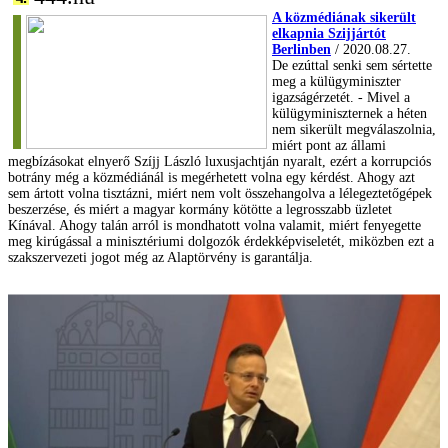
A közmédiának sikerült
elkapnia Szijjártót
Berlinben
/ 2020.08.27.
De ezúttal senki sem sértette
meg a külügyminiszter
igazságérzetét. - Mivel a
külügyminiszternek a héten
nem sikerült megválaszolnia,
miért pont az állami
megbízásokat elnyerő Szíjj László luxusjachtján nyaralt, ezért a korrupciós
botrány még a közmédiánál is megérhetett volna egy kérdést. Ahogy azt
sem ártott volna tisztázni, miért nem volt összehangolva a lélegeztetőgépek
beszerzése, és miért a magyar kormány kötötte a legrosszabb üzletet
Kínával. Ahogy talán arról is mondhatott volna valamit, miért fenyegette
meg kirúgással a minisztériumi dolgozók érdekképviseletét, miközben ezt a
szakszervezeti jogot még az Alaptörvény is garantálja.