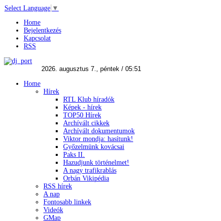
Select Language
▼
Home
Bejelentkezés
Kapcsolat
RSS
Home
Hírek
RTL Klub híradók
Képek - hírek
TOP50 Hírek
Archívált cikkek
Archívált dokumentumok
Viktor mondja: hasítunk!
Győzelmünk kovácsai
Paks II.
Hazudjunk történelmet!
A nagy trafikrablás
Orbán Vikipédia
RSS hírek
A nap
Fontosabb linkek
Videók
GMap