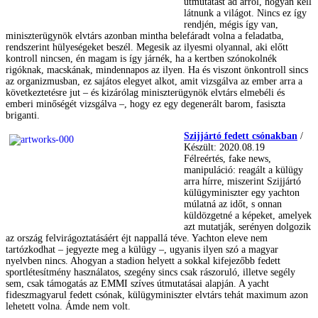
útmutatást ad arról, hogyan kell
látnunk a világot. Nincs ez így
rendjén, mégis így van,
miniszterügynök elvtárs azonban mintha belefáradt volna a feladatba,
rendszerint hülyeségeket beszél. Megesik az ilyesmi olyannal, aki előtt
kontroll nincsen, én magam is így járnék, ha a kertben szónokolnék
rigóknak, macskának, mindennapos az ilyen. Ha és viszont önkontroll sincs
az organizmusban, ez sajátos elegyet alkot, amit vizsgálva az ember arra a
következtetésre jut – és kizárólag miniszterügynök elvtárs elmebéli és
emberi minőségét vizsgálva –, hogy ez egy degenerált barom, fasiszta
briganti.
Szijjártó fedett csónakban
/
Készült: 2020.08.19
Félreértés, fake news,
manipuláció: reagált a külügy
arra hírre, miszerint Szijjártó
külügyminiszter egy yachton
múlatná az időt, s onnan
küldözgetné a képeket, amelyek
azt mutatják, serényen dolgozik
az ország felvirágoztatásáért éjt nappallá téve. Yachton eleve nem
tartózkodhat – jegyezte meg a külügy –, ugyanis ilyen szó a magyar
nyelvben nincs. Ahogyan a stadion helyett a sokkal kifejezőbb fedett
sportlétesítmény használatos, szegény sincs csak rászoruló, illetve segély
sem, csak támogatás az EMMI szíves útmutatásai alapján. A yacht
fideszmagyarul fedett csónak, külügyminiszter elvtárs tehát maximum azon
lehetett volna. Ámde nem volt.