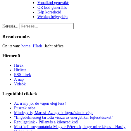
Vonalkód generálás
QR kód generálás
Kép korrekció
Weblap bélyegkép
Keresés...
Breadcrumbs
Ön itt van:
home
Hírek
Jacht office
Hírmenü
Hírek
Hírlista
RSS hírek
A nap
Videók
Legutóbbi
cikkek
Az irány jó, de vajon elég lesz?
Puszták népe
Mindegy is, Marcsi. Az agyak lúgozásának vége
"Engedelmesség tartotta vissza az energetikai fejlesztéseket"
Repülgetünk - Pillantás a kilencedikről
Most kell megmutatnia Magyar Péternek, hogy mire képes – Hardy