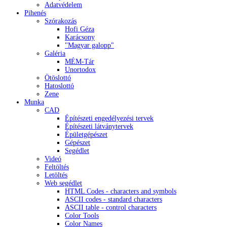
Adatvédelem
Pihenés
Szórakozás
Hofi Géza
Karácsony
"Magyar galopp"
Galéria
MÉM-Tár
Unortodox
Ötöslottó
Hatoslottó
Zene
Munka
CAD
Építészeti engedélyezési tervek
Építészeti látványtervek
Épületgépészet
Gépészet
Segédlet
Videó
Feltöltés
Letöltés
Web segédlet
HTML Codes - characters and symbols
ASCII codes - standard characters
ASCII table - control characters
Color Tools
Color Names