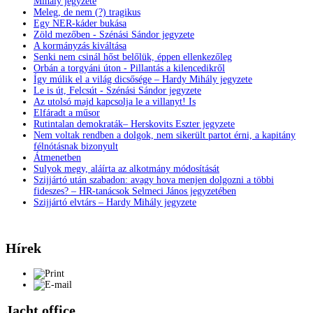
Mihály jegyzete
Meleg, de nem (?) tragikus
Egy NER-káder bukása
Zöld mezőben - Szénási Sándor jegyzete
A kormányzás kiváltása
Senki nem csinál hőst belőlük, éppen ellenkezőleg
Orbán a torgyáni úton - Pillantás a kilencedikről
Így múlik el a világ dicsősége – Hardy Mihály jegyzete
Le is út, Felcsút - Szénási Sándor jegyzete
Az utolsó majd kapcsolja le a villanyt! Is
Elfáradt a műsor
Rutintalan demokraták– Herskovits Eszter jegyzete
Nem voltak rendben a dolgok, nem sikerült partot érni, a kapitány
félnótásnak bizonyult
Átmenetben
Sulyok megy, aláírta az alkotmány módosítását
Szijjártó után szabadon: avagy hova menjen dolgozni a többi
fideszes? – HR-tanácsok Selmeci János jegyzetében
Szijjártó elvtárs – Hardy Mihály jegyzete
Hírek
Jacht office