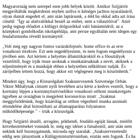
Magyarország nem szerepel ezen jobb helyek között. Amikor Szijjártót
megpróbálták megkérdezni enyhén szólva is kétséges jachtos nyaralásáról,
olyan dumát engedett el, ami után laptársunk, a 444.hu okkal adta azt írása
címéül: “Így az alattvalókkal beszél az ember, nem a választóival”. Amit
pedig tegnap előadott a külügyi dolgozókkal való bánásmódról, az a
középkori gondolkodás iskolapéldája, ami persze egyáltalán nem idegen egy
feudalizmusba révedő kormánytól:
„Volt még egy nagyon fontos varázskifejezés: home office és az erre
vonatkozó törekvés. Ezt sem engedélyeztem, és nem fogom engedélyezni a
jövőben sem. Azt kértem a helyettes államtitkároktól és a főosztályok
vezetőitől, hogy írják össze azoknak a munkatársaknak a nevét, akiknek a
teljesítményét és a munkáját ebben a helyzetben nélkülözni tudják. És
zárójelben tettem hozzá, hogy akkor ezt véglegesen meg is köszönhetik.”
Mindezt úgy, hogy a Közszolgálati Szakszervezetek Szövetsége Orbán
Viktor Mihálynak címzett nyílt levelében arra kérte a kedves vezetőt, hogy a
kormány lépjen a kormánytisztviselőkre vonatkozó otthoni munkavégzés
ügyében az országban is megjelent koronavírus miatt: „Szakmai
meggyőződésünk, hogy kizárólag az otthon végezhető munka azonnali
elrendelése által biztosítható az államapparátus folyamatos
működőképessége.” – írták a közszolgák.
Hogy Szijjártó útszéli, arrogáns, pökhendi, feudális egóját lássuk, mielőtt
következtetéseket vonnánk le, még egy idézet a futsalostól, ami után nem
nekünk kell bizonygatnunk, micsoda egy szaralak: „Szakszervezetesdit
eddig sem játszottunk a Külügyminisztériumban, ezután sem fogunk. És ha