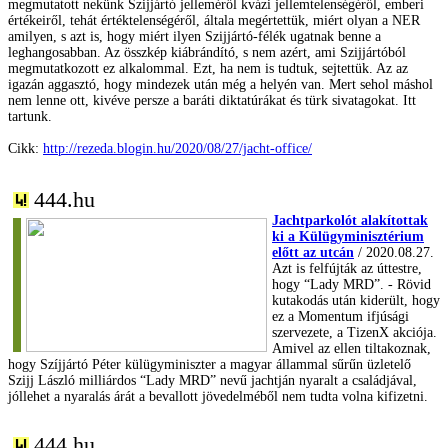
megmutatott nekünk Szijjártó jelleméről kvázi jellemtelenségéről, emberi
értékeiről, tehát értéktelenségéről, általa megértettük, miért olyan a NER
amilyen, s azt is, hogy miért ilyen Szijjártó-félék ugatnak benne a
leghangosabban. Az összkép kiábrándító, s nem azért, ami Szijjártóból
megmutatkozott ez alkalommal. Ezt, ha nem is tudtuk, sejtettük. Az az
igazán aggasztó, hogy mindezek után még a helyén van. Mert sehol máshol
nem lenne ott, kivéve persze a baráti diktatúrákat és türk sivatagokat. Itt
tartunk.
Cikk:
http://rezeda.blogin.hu/2020/08/27/jacht-office/
444.hu
Jachtparkolót alakítottak
ki a Külügyminisztérium
előtt az utcán
/ 2020.08.27.
Azt is felfújták az úttestre,
hogy “Lady MRD”. - Rövid
kutakodás után kiderült, hogy
ez a Momentum ifjúsági
szervezete, a TizenX akciója.
Amivel az ellen tiltakoznak,
hogy Szíjjártó Péter külügyminiszter a magyar állammal sűrűn üzletelő
Szijj László milliárdos “Lady MRD” nevű jachtján nyaralt a családjával,
jóllehet a nyaralás árát a bevallott jövedelméből nem tudta volna kifizetni.
444.hu