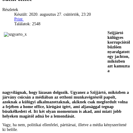
Részletek
Készült: 2020. augusztus 27. csütörtök, 23:20
Print
Találatok: 2548
Szijjártó
külügyes
korrupciótól
bűzlően
nyaralgatott
egy jachton,
miközben
azt kamuzta
a
nagyvilágnak, hogy lázasan dolgozik. Ugyanez a Szijjártó, miközben a
járvány csúcsán a médiában az otthoni munkavégzésről papolt,
azoknak a külügyi alkalmazottaknak, akiknek csak megfordult volna
a fejében a home office, kirúgást ígért, ami aljassággal tegnap
büszkélkedett el. Itt két olyan momentum is akad, ami miatt jobb
helyeken magától adná be a lemondását.
Vagy, ha nem, politikai ellenfelei, párttársai, illetve a média kényszerítené
ki belőle.