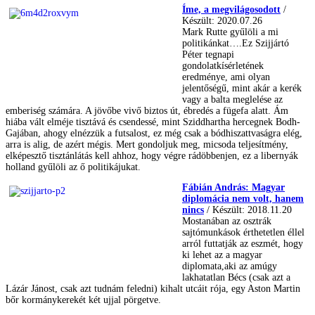
Íme, a megvilágosodott
/
Készült: 2020.07.26
Mark Rutte gyűlöli a mi
politikánkat….Ez Szijjártó
Péter tegnapi
gondolatkísérletének
eredménye, ami olyan
jelentőségű, mint akár a kerék
vagy a balta meglelése az
emberiség számára. A jövőbe vivő biztos út, ébredés a fügefa alatt. Ám
hiába vált elméje tisztává és csendessé, mint Sziddhartha hercegnek Bodh-
Gajában, ahogy elnézzük a futsalost, ez még csak a bódhiszattvaságra elég,
arra is alig, de azért mégis. Mert gondoljuk meg, micsoda teljesítmény,
elképesztő tisztánlátás kell ahhoz, hogy végre rádöbbenjen, ez a libernyák
holland gyűlöli az ő politikájukat.
Fábián András: Magyar
diplomácia nem volt, hanem
nincs
/ Készült: 2018.11.20
Mostanában az osztrák
sajtómunkások érthetetlen éllel
arról futtatják az eszmét, hogy
ki lehet az a magyar
diplomata,aki az amúgy
lakhatatlan Bécs (csak azt a
Lázár Jánost, csak azt tudnám feledni) kihalt utcáit rója, egy Aston Martin
bőr kormánykerekét két ujjal pörgetve.