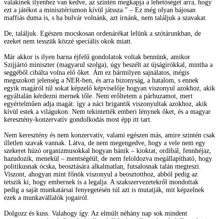
valakinek ilyenhez van kedve, az szintén megkapja a lehetőséget arra, hogy
ezt a játékot a minisztériumon kívül játssza.” – Ez még olyan bájosan
maffiás duma is, s ha bulvár volnánk, azt írnánk, nem találjuk a szavakat.
De, találjuk. Egészen mocskosan ordenárékat lelünk a szótárunkban, de
ezeket nem tesszük közzé speciális okok miatt.
Már akkor is ilyen barna éjfelű gondolatok voltak bennünk, amikor
Szijjártó miniszter (magyarul szolga), úgy beszélt az újságírókkal, mintha a
seggéből cibálta volna elő őket. Ám ez bármilyen sajnálatos, mégis
megszokott jelenség a NER-ben, és arra bizonyság, a hatalom, s ennek
egyik magáról túl sokat képzelő képviselője hogyan viszonyul azokhoz, akik
egyáltalán kérdezni mernek tőle. Nem erőltetem a párhuzamot, mert
egyértelműen adja magát: így a náci brigantik viszonyultak azokhoz, akik
kívül estek a világukon. Nem tekintették emberi lénynek őket, és a magyar
keresztény-konzervatív gondolkodás most épp itt tart.
Nem keresztény és nem konzervatív, valami egészen más, amire szintén csak
illetlen szavak vannak. Látva, de nem megengedve, hogy a vele nem egy
szekeret húzó organizmusokkal hogyan bánik – kioktat, ordibál, fennhéjaz,
hazudozik, menekül – mentségéül, de nem feloldozva megállapítható, hogy
politikusnak ócska, beosztására alkalmatlan, futsalosnak talán megteszi.
Viszont, ahogyan mint főnök viszonyul a beosztotthoz, abból pedig az
tetszik ki, hogy embernek is a legalja. A szakszervezetekről mondottak
pedig a saját munkatársai fenyegetésén túl azt is mutatják, mit képzelnek
ezek a munkavállalók jogairól.
Dolgozz és kuss. Valahogy így. Az elmúlt néhány nap sok mindent