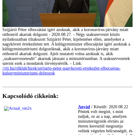
Szijjártó Péter elbocsátást ígért azoknak, akik a koronavírus-járvány miatt
otthonról akartak dolgozni - 2020.08.27. - Négy szakszervezet közös
nyilatkozatban tiltakozott Szijjártó Péter, kijelentései ellen, amelyeket a
nagyköveti értekezleten tett. A külügyminiszter elbocsájtást ígért azoknak a
külügyminisztériumi dolgozóknak, akik a koronavírus-járvány miatt
otthonról akartak dolgozni. Ajtót mutatott volna azoknak is, akik
„szakszervezetesdit” akarnak játszani a minisztériumban. A szakszervezetek
szerint ezek a mondatok törvénysértők. - Link:
//rtl.hu/rtlklub/hirek/szijjarto-peter-nagykoveti-ertekezlet-elbocsajtas-
kulugyminiszteriumi-dolgozok
Kapcsolódó cikkeink:
Anyád
/ Készült: 2020.08.22
Péntek volt megint, s mint
tudjuk, ez az a nap, amelyen
miniszterügynök elvtárs az
éteren keresztül megosztja
velünk végtelen bölcsességét, és