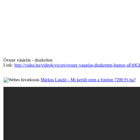
Óvszer vásárlás - diszkréten
Link:
http://videa.hu/videok/vicces/ovszer-vasarlas-diszkreten-humor-uFz0
Márkus László - Mi került ezen a fotelon 7200 Ft-ba?