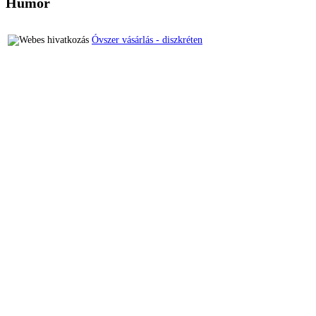
Humor
Óvszer vásárlás - diszkréten