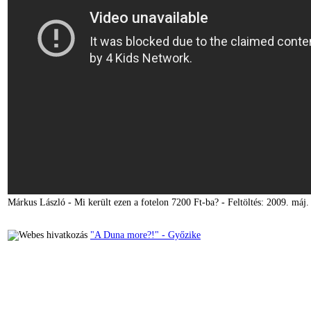
Márkus László - Mi került ezen a fotelon 7200 Ft-ba? - Feltöltés: 2009. máj.
"A Duna more?!" - Győzike