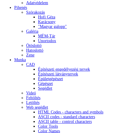
Adatvédelem
Pihenés
Szórakozás
Hofi Géza
Karácsony
"Magyar galopp"
Galéria
MÉM-Tár
Unortodox
Ötöslottó
Hatoslottó
Zene
Munka
CAD
Építészeti engedélyezési tervek
Építészeti látványtervek
Épületgépészet
Gépészet
Segédlet
Videó
Feltöltés
Letöltés
Web segédlet
HTML Codes - characters and symbols
ASCII codes - standard characters
ASCII table - control characters
Color Tools
Color Names