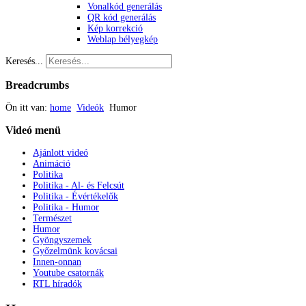
Vonalkód generálás
QR kód generálás
Kép korrekció
Weblap bélyegkép
Keresés...
Breadcrumbs
Ön itt van:
home
Videók
Humor
Videó
menü
Ajánlott videó
Animáció
Politika
Politika - Al- és Felcsút
Politika - Évértékelők
Politika - Humor
Természet
Humor
Gyöngyszemek
Győzelmünk kovácsai
Innen-onnan
Youtube csatornák
RTL híradók