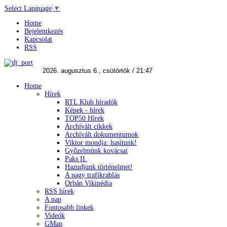
Select Language
▼
Home
Bejelentkezés
Kapcsolat
RSS
Home
Hírek
RTL Klub híradók
Képek - hírek
TOP50 Hírek
Archívált cikkek
Archívált dokumentumok
Viktor mondja: hasítunk!
Győzelmünk kovácsai
Paks II.
Hazudjunk történelmet!
A nagy trafikrablás
Orbán Vikipédia
RSS hírek
A nap
Fontosabb linkek
Videók
GMap