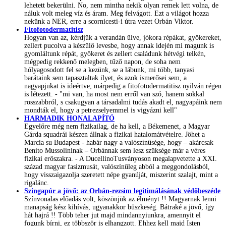
lehetett bekerülni. No, nem mintha nekik olyan remek lett volna, de
náluk volt meleg víz és áram. Meg felvágott. Ezt a világot hozza
nekünk a NER, erre a scornicesti-i útra vezet Orbán Viktor.
Fitofotodermatitisz
Hogyan van az, kérdjük a verandán ülve, jókora répákat, gyökereket,
zellert pucolva a készülő levesbe, hogy annak idején mi magunk is
gyomláltunk répát, gyökeret és zellert családunk hétvégi telkén,
mégpedig rekkenő melegben, tűző napon, de soha nem
hólyagosodott fel se a kezünk, se a lábunk, mi több, tanyasi
barátaink sem tapasztaltak ilyet, és azok ismerősei sem, a
nagyapjukat is ideértve; márpedig a fitofotodermatitisz nyilván régen
is létezett. - "mi van, ha most nem erről van szó, hanem sokkal
rosszabbról, s csakugyan a társadalmi tudás akadt el, nagyapáink nem
mondták el, hogy a petrezselyemmel is vigyázni kell"
HARMADIK HONALAPÍTÓ
Egyelőre még nem fizikailag, de ha kell, a Békemenet, a Magyar
Gárda squadrái készen állnak a fizikai hatalomátvételre. Jöhet a
Marcia su Budapest - habár nagy a valószínűsége, hogy – akárcsak
Benito Mussolininak – Orbánnak sem lesz szüksége már a véres
fizikai erőszakra. - A DucellinoTusványoson megalapvetette a XXI.
század magyar fasizmusát, valószínűleg abból a meggondolásból,
hogy visszaigazolja szeretett népe gyanúját, miszerint szalajt, mint a
rigalánc.
Szingapúr a jövő: az Orbán-rezsim legitimálásának védőbeszéde
Színvonalas előadás volt, köszönjük az élményt !! Magyarnak lenni
manapság kész kihívás, ugyanakkor büszkeség. Bátraké a jövő, így
hát hajrá !! Több teher jut majd mindannyiunkra, amennyit el
fogunk bírni, ez többször is elhangzott. Ehhez kell majd Isten