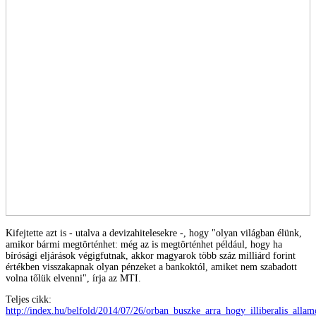
Kifejtette azt is - utalva a devizahitelesekre -, hogy "olyan világban élünk,
amikor bármi megtörténhet: még az is megtörténhet például, hogy ha
bírósági eljárások végigfutnak, akkor magyarok több száz milliárd forint
értékben visszakapnak olyan pénzeket a bankoktól, amiket nem szabadott
volna tőlük elvenni", írja az MTI.
Teljes cikk:
http://index.hu/belfold/2014/07/26/orban_buszke_arra_hogy_illiberalis_allam