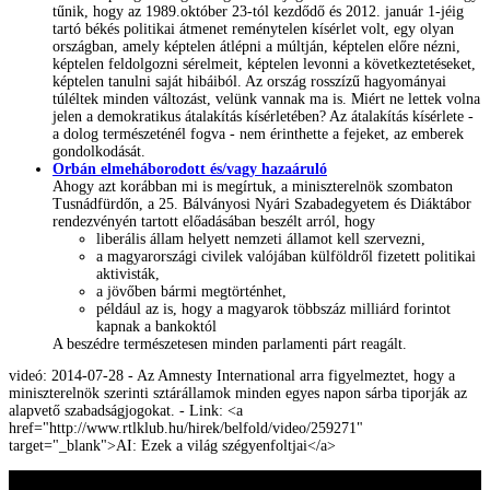
tűnik, hogy az 1989.október 23-tól kezdődő és 2012. január 1-jéig
tartó békés politikai átmenet reménytelen kísérlet volt, egy olyan
országban, amely képtelen átlépni a múltján, képtelen előre nézni,
képtelen feldolgozni sérelmeit, képtelen levonni a következtetéseket,
képtelen tanulni saját hibáiból. Az ország rosszízű hagyományai
túléltek minden változást, velünk vannak ma is. Miért ne lettek volna
jelen a demokratikus átalakítás kísérletében? Az átalakítás kísérlete -
a dolog természeténél fogva - nem érinthette a fejeket, az emberek
gondolkodását.
Orbán elmeháborodott és/vagy hazaáruló
Ahogy azt korábban mi is megírtuk, a miniszterelnök szombaton
Tusnádfürdőn, a 25. Bálványosi Nyári Szabadegyetem és Diáktábor
rendezvényén tartott előadásában beszélt arról, hogy
liberális állam helyett nemzeti államot kell szervezni,
a magyarországi civilek valójában külföldről fizetett politikai
aktivisták,
a jövőben bármi megtörténhet,
például az is, hogy a magyarok többszáz milliárd forintot
kapnak a bankoktól
A beszédre természetesen minden parlamenti párt reagált.
videó: 2014-07-28 - Az Amnesty International arra figyelmeztet, hogy a
miniszterelnök szerinti sztárállamok minden egyes napon sárba tiporják az
alapvető szabadságjogokat. - Link: <a
href="http://www.rtlklub.hu/hirek/belfold/video/259271"
target="_blank">AI: Ezek a világ szégyenfoltjai</a>