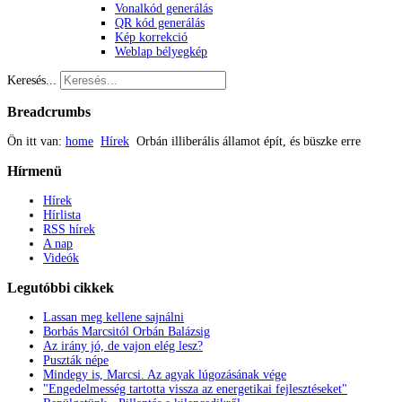
Vonalkód generálás
QR kód generálás
Kép korrekció
Weblap bélyegkép
Keresés...
Breadcrumbs
Ön itt van:
home
Hírek
Orbán illiberális államot épít, és büszke erre
Hírmenü
Hírek
Hírlista
RSS hírek
A nap
Videók
Legutóbbi
cikkek
Lassan meg kellene sajnálni
Borbás Marcsitól Orbán Balázsig
Az irány jó, de vajon elég lesz?
Puszták népe
Mindegy is, Marcsi. Az agyak lúgozásának vége
"Engedelmesség tartotta vissza az energetikai fejlesztéseket"