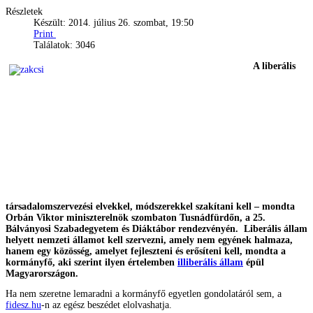
Részletek
Készült: 2014. július 26. szombat, 19:50
Print
Találatok: 3046
A liberális
társadalomszervezési elvekkel, módszerekkel szakítani kell – mondta
Orbán Viktor miniszterelnök szombaton Tusnádfürdőn, a 25.
Bálványosi Szabadegyetem és Diáktábor rendezvényén. Liberális állam
helyett nemzeti államot kell szervezni, amely nem egyének halmaza,
hanem egy közösség, amelyet fejleszteni és erősíteni kell, mondta a
kormányfő, aki szerint ilyen értelemben
illiberális állam
épül
Magyarországon.
Ha nem szeretne lemaradni a kormányfő egyetlen gondolatáról sem, a
fidesz.hu
-n az egész beszédet elolvashatja.