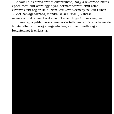
... A volt uniós biztos szerint elképzelhető, hogy a leköszönő biztos
éppen most állít össze egy olyan normarendszert, amit aztán
érvényesíteni fog az unió. Nem lesz következmény nélküli Orbán
Viktor hétvégi beszéde, mondta Balázs Péter. „Biztosan
összeráncolták a homlokukat az EU-ban, hogy Oroszország, és
Törökország a példa hazánk számára”– tette hozzá. Ezzel a beszéddel
folytatódhat az ország elszigetelődése, ami nem mellesleg a
befektetőket is elriasztja.