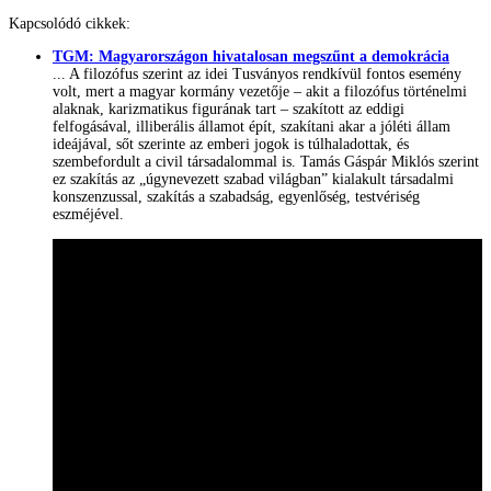
Kapcsolódó cikkek:
TGM: Magyarországon hivatalosan megszűnt a demokrácia
... A filozófus szerint az idei Tusványos rendkívül fontos esemény
volt, mert a magyar kormány vezetője – akit a filozófus történelmi
alaknak, karizmatikus figurának tart – szakított az eddigi
felfogásával, illiberális államot épít, szakítani akar a jóléti állam
ideájával, sőt szerinte az emberi jogok is túlhaladottak, és
szembefordult a civil társadalommal is. Tamás Gáspár Miklós szerint
ez szakítás az „úgynevezett szabad világban” kialakult társadalmi
konszenzussal, szakítás a szabadság, egyenlőség, testvériség
eszméjével.