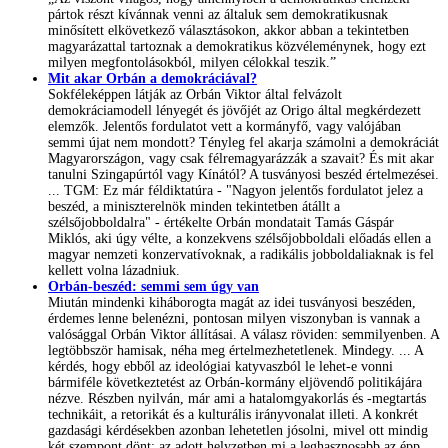
pártok részt kívánnak venni az általuk sem demokratikusnak
minősített elkövetkező választásokon, akkor abban a tekintetben
magyarázattal tartoznak a demokratikus közvéleménynek, hogy ezt
milyen megfontolásokból, milyen célokkal teszik.”
Mit akar Orbán a demokráciával?
Sokféleképpen látják az Orbán Viktor által felvázolt
demokráciamodell lényegét és jövőjét az Origo által megkérdezett
elemzők. Jelentős fordulatot vett a kormányfő, vagy valójában
semmi újat nem mondott? Tényleg fel akarja számolni a demokráciát
Magyarországon, vagy csak félremagyarázzák a szavait? És mit akar
tanulni Szingapúrtól vagy Kínától? A tusványosi beszéd értelmezései.
... TGM: Ez már féldiktatúra - "Nagyon jelentős fordulatot jelez a
beszéd, a miniszterelnök minden tekintetben átállt a
szélsőjobboldalra" - értékelte Orbán mondatait Tamás Gáspár
Miklós, aki úgy vélte, a konzekvens szélsőjobboldali előadás ellen a
magyar nemzeti konzervatívoknak, a radikális jobboldaliaknak is fel
kellett volna lázadniuk.
Orbán-beszéd: semmi sem úgy van
Miután mindenki kiháborogta magát az idei tusványosi beszéden,
érdemes lenne belenézni, pontosan milyen viszonyban is vannak a
valósággal Orbán Viktor állításai. A válasz röviden: semmilyenben. A
legtöbbször hamisak, néha meg értelmezhetetlenek. Mindegy. ... A
kérdés, hogy ebből az ideológiai katyvaszból le lehet-e vonni
bármiféle következtetést az Orbán-kormány eljövendő politikájára
nézve. Részben nyilván, már ami a hatalomgyakorlás és -megtartás
technikáit, a retorikát és a kulturális irányvonalat illeti. A konkrét
gazdasági kérdésekben azonban lehetetlen jósolni, mivel ott mindig
két szempont dönt: az adott helyzetben mi a leghasznosabb az épp