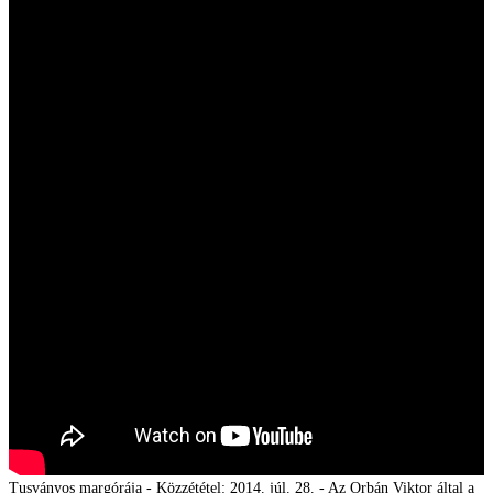
Tusványos margórája - Közzététel: 2014. júl. 28. - Az Orbán Viktor által a