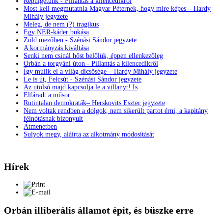
Repülgetünk - Pillantás a kilencedikről
Most kell megmutatnia Magyar Péternek, hogy mire képes – Hardy
Mihály jegyzete
Meleg, de nem (?) tragikus
Egy NER-káder bukása
Zöld mezőben - Szénási Sándor jegyzete
A kormányzás kiváltása
Senki nem csinál hőst belőlük, éppen ellenkezőleg
Orbán a torgyáni úton - Pillantás a kilencedikről
Így múlik el a világ dicsősége – Hardy Mihály jegyzete
Le is út, Felcsút - Szénási Sándor jegyzete
Az utolsó majd kapcsolja le a villanyt! Is
Elfáradt a műsor
Rutintalan demokraták– Herskovits Eszter jegyzete
Nem voltak rendben a dolgok, nem sikerült partot érni, a kapitány
félnótásnak bizonyult
Átmenetben
Sulyok megy, aláírta az alkotmány módosítását
Hírek
Orbán illiberális államot épít, és büszke erre