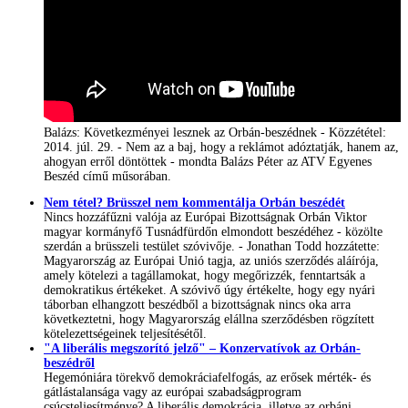
Balázs: Következményei lesznek az Orbán-beszédnek - Közzététel:
2014. júl. 29. - Nem az a baj, hogy a reklámot adóztatják, hanem az,
ahogyan erről döntöttek - mondta Balázs Péter az ATV Egyenes
Beszéd című műsorában.
Nem tétel? Brüsszel nem kommentálja Orbán beszédét
Nincs hozzáfűzni valója az Európai Bizottságnak Orbán Viktor
magyar kormányfő Tusnádfürdőn elmondott beszédéhez - közölte
szerdán a brüsszeli testület szóvivője. - Jonathan Todd hozzátette:
Magyarország az Európai Unió tagja, az uniós szerződés aláírója,
amely kötelezi a tagállamokat, hogy megőrizzék, fenntartsák a
demokratikus értékeket. A szóvivő úgy értékelte, hogy egy nyári
táborban elhangzott beszédből a bizottságnak nincs oka arra
következtetni, hogy Magyarország elállna szerződésben rögzített
kötelezettségeinek teljesítésétől.
"A liberális megszorító jelző" – Konzervatívok az Orbán-
beszédről
Hegemóniára törekvő demokráciafelfogás, az erősek mérték- és
gátlástalansága vagy az európai szabadságprogram
csúcsteljesítménye? A liberális demokrácia, illetve az orbáni