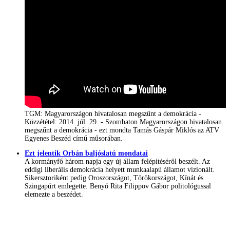
TGM: Magyarországon hivatalosan megszűnt a demokrácia -
Közzététel: 2014. júl. 29. - Szombaton Magyarországon hivatalosan
megszűnt a demokrácia - ezt mondta Tamás Gáspár Miklós az ATV
Egyenes Beszéd című műsorában.
Ezt jelentik Orbán baljóslatú mondatai
A kormányfő három napja egy új állam felépítéséről beszélt. Az
eddigi liberális demokrácia helyett munkaalapú államot vizionált.
Sikersztoriként pedig Oroszországot, Törökországot, Kínát és
Szingapúrt emlegette. Benyó Rita Filippov Gábor politológussal
elemezte a beszédet.