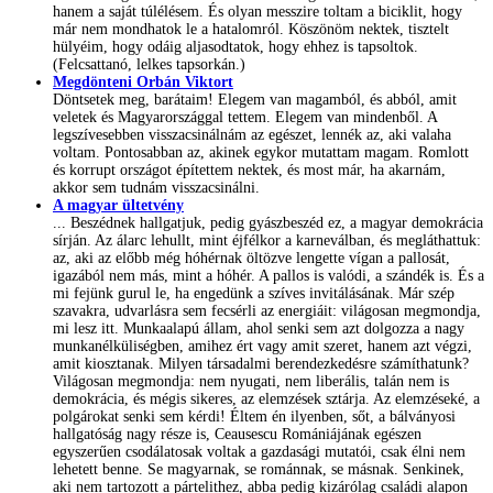
hanem a saját túlélésem. És olyan messzire toltam a biciklit, hogy
már nem mondhatok le a hatalomról. Köszönöm nektek, tisztelt
hülyéim, hogy odáig aljasodtatok, hogy ehhez is tapsoltok.
(Felcsattanó, lelkes tapsorkán.)
Megdönteni Orbán Viktort
Döntsetek meg, barátaim! Elegem van magamból, és abból, amit
veletek és Magyarországgal tettem. Elegem van mindenből. A
legszívesebben visszacsinálnám az egészet, lennék az, aki valaha
voltam. Pontosabban az, akinek egykor mutattam magam. Romlott
és korrupt országot építettem nektek, és most már, ha akarnám,
akkor sem tudnám visszacsinálni.
A magyar ültetvény
... Beszédnek hallgatjuk, pedig gyászbeszéd ez, a magyar demokrácia
sírján. Az álarc lehullt, mint éjfélkor a karneválban, és megláthattuk:
az, aki az előbb még hóhérnak öltözve lengette vígan a pallosát,
igazából nem más, mint a hóhér. A pallos is valódi, a szándék is. És a
mi fejünk gurul le, ha engedünk a szíves invitálásának. Már szép
szavakra, udvarlásra sem fecsérli az energiáit: világosan megmondja,
mi lesz itt. Munkaalapú állam, ahol senki sem azt dolgozza a nagy
munkanélküliségben, amihez ért vagy amit szeret, hanem azt végzi,
amit kiosztanak. Milyen társadalmi berendezkedésre számíthatunk?
Világosan megmondja: nem nyugati, nem liberális, talán nem is
demokrácia, és mégis sikeres, az elemzések sztárja. Az elemzéseké, a
polgárokat senki sem kérdi! Éltem én ilyenben, sőt, a bálványosi
hallgatóság nagy része is, Ceausescu Romániájának egészen
egyszerűen csodálatosak voltak a gazdasági mutatói, csak élni nem
lehetett benne. Se magyarnak, se románnak, se másnak. Senkinek,
aki nem tartozott a pártelithez, abba pedig kizárólag családi alapon