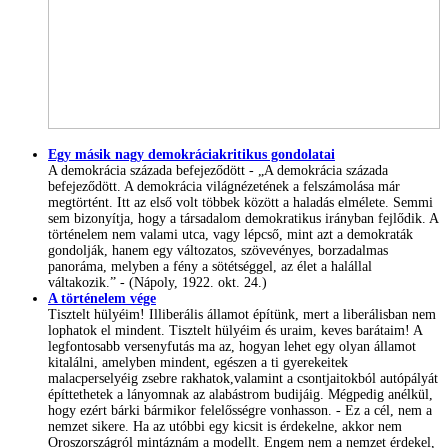
Egy másik nagy demokráciakritikus gondolatai
A demokrácia százada befejeződött - „A demokrácia százada
befejeződött. A demokrácia világnézetének a felszámolása már
megtörtént. Itt az első volt többek között a haladás elmélete. Semmi
sem bizonyítja, hogy a társadalom demokratikus irányban fejlődik. A
történelem nem valami utca, vagy lépcső, mint azt a demokraták
gondolják, hanem egy változatos, szövevényes, borzadalmas
panoráma, melyben a fény a sötétséggel, az élet a halállal
váltakozik.” - (Nápoly, 1922. okt. 24.)
A történelem vége
Tisztelt hülyéim! Illiberális államot építünk, mert a liberálisban nem
lophatok el mindent. Tisztelt hülyéim és uraim, keves barátaim! A
legfontosabb versenyfutás ma az, hogyan lehet egy olyan államot
kitalálni, amelyben mindent, egészen a ti gyerekeitek
malacperselyéig zsebre rakhatok,valamint a csontjaitokból autópályát
építtethetek a lányomnak az alabástrom budijáig. Mégpedig anélkül,
hogy ezért bárki bármikor felelősségre vonhasson. - Ez a cél, nem a
nemzet sikere. Ha az utóbbi egy kicsit is érdekelne, akkor nem
Oroszországról mintáznám a modellt. Engem nem a nemzet érdekel,