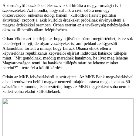
A kormányfő beszédében éles szavakkal bírálta a magyarországi civil
szervezeteket. Azt mondta, hogy nálunk a civil szféra nem egy
önszerveződő, önkéntes dolog, hanem "külföldről fizetett politikai
aktivisták" csoportja, akik külföldi érdekeket próbálnak érvényesíteni a
magyar érdekekkel szemben. Orbán szerint ez a tevékenység nehézségeket
okoz az illiberális állam felépítésében.
Orbán Viktor azt is kifejtette, hogy a jövőben bármi megtörténhet, és ez sok
lehetőséget is rejt, de olyan veszélyeket is, ami például az Egyesült
Államokban történt a minap, hogy Barack Obama elnök ellen a
képviselőház republikánus képviselői eljárást indítottak hatáskör túllépés
miatt. "Mit gondolnak, meddig maradnék hatalmon, ha ilyet meg lehetne
Magyarországon tenni, ha hatáskör túllépés miatt be lehetne minket
perelni?" - tette fel a költői kérdést.
Orbán az MKB felvásárlásáról is szót ejtett. Az MKB Bank megvásárlásával
a bankrendszeren belüli magyar nemzeti tulajdon aránya meghaladta az 50
százalékot − mondta, és hozzátette, hogy az MKB-t egyébként soha nem is
kellett volna eladni külföldieknek.