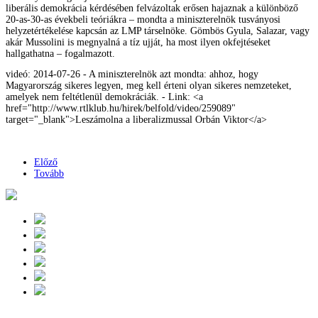
liberális demokrácia kérdésében felvázoltak erősen hajaznak a különböző
20-as-30-as évekbeli teóriákra – mondta a miniszterelnök tusványosi
helyzetértékelése kapcsán az LMP társelnöke. Gömbös Gyula, Salazar, vagy
akár Mussolini is megnyalná a tíz ujját, ha most ilyen okfejtéseket
hallgathatna – fogalmazott.
videó: 2014-07-26 - A miniszterelnök azt mondta: ahhoz, hogy
Magyarország sikeres legyen, meg kell érteni olyan sikeres nemzeteket,
amelyek nem feltétlenül demokráciák. - Link: <a
href="http://www.rtlklub.hu/hirek/belfold/video/259089"
target="_blank">Leszámolna a liberalizmussal Orbán Viktor</a>
Előző
Tovább