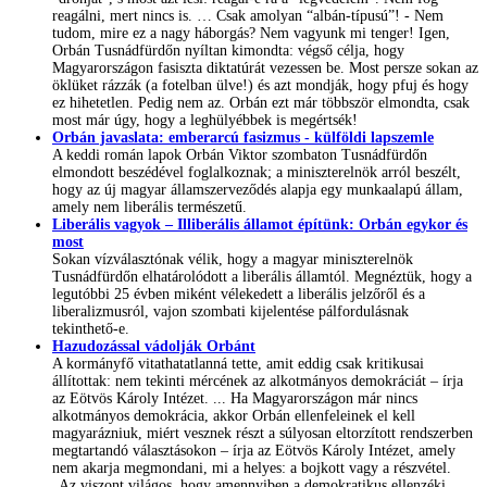
reagálni, mert nincs is. … Csak amolyan “albán-típusú”! - Nem
tudom, mire ez a nagy háborgás? Nem vagyunk mi tenger! Igen,
Orbán Tusnádfürdőn nyíltan kimondta: végső célja, hogy
Magyarországon fasiszta diktatúrát vezessen be. Most persze sokan az
öklüket rázzák (a fotelban ülve!) és azt mondják, hogy pfuj és hogy
ez hihetetlen. Pedig nem az. Orbán ezt már többször elmondta, csak
most már úgy, hogy a leghülyébbek is megértsék!
Orbán javaslata: emberarcú fasizmus - külföldi lapszemle
A keddi román lapok Orbán Viktor szombaton Tusnádfürdőn
elmondott beszédével foglalkoznak; a miniszterelnök arról beszélt,
hogy az új magyar államszerveződés alapja egy munkaalapú állam,
amely nem liberális természetű.
Liberális vagyok – Illiberális államot építünk: Orbán egykor és
most
Sokan vízválasztónak vélik, hogy a magyar miniszterelnök
Tusnádfürdőn elhatárolódott a liberális államtól. Megnéztük, hogy a
legutóbbi 25 évben miként vélekedett a liberális jelzőről és a
liberalizmusról, vajon szombati kijelentése pálfordulásnak
tekinthető-e.
Hazudozással vádolják Orbánt
A kormányfő vitathatatlanná tette, amit eddig csak kritikusai
állítottak: nem tekinti mércének az alkotmányos demokráciát – írja
az Eötvös Károly Intézet. ... Ha Magyarországon már nincs
alkotmányos demokrácia, akkor Orbán ellenfeleinek el kell
magyarázniuk, miért vesznek részt a súlyosan eltorzított rendszerben
megtartandó választásokon – írja az Eötvös Károly Intézet, amely
nem akarja megmondani, mi a helyes: a bojkott vagy a részvétel.
„Az viszont világos, hogy amennyiben a demokratikus ellenzéki