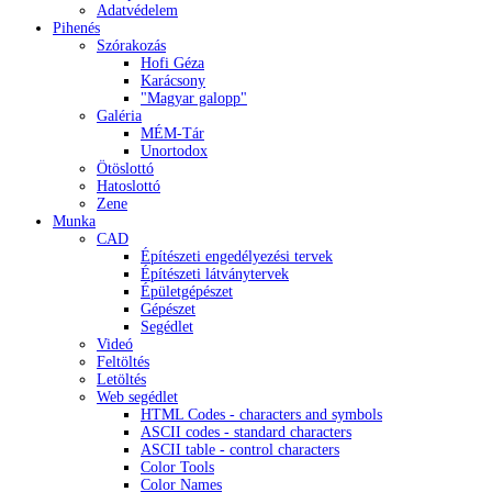
Adatvédelem
Pihenés
Szórakozás
Hofi Géza
Karácsony
"Magyar galopp"
Galéria
MÉM-Tár
Unortodox
Ötöslottó
Hatoslottó
Zene
Munka
CAD
Építészeti engedélyezési tervek
Építészeti látványtervek
Épületgépészet
Gépészet
Segédlet
Videó
Feltöltés
Letöltés
Web segédlet
HTML Codes - characters and symbols
ASCII codes - standard characters
ASCII table - control characters
Color Tools
Color Names