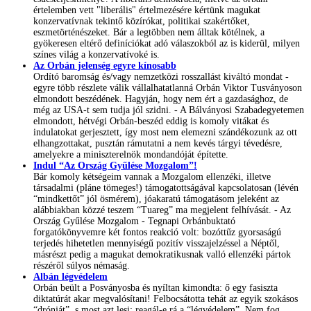
értelemben vett "liberális" értelmezésére kértünk magukat
konzervatívnak tekintő közírókat, politikai szakértőket,
eszmetörténészeket. Bár a legtöbben nem álltak kötélnek, a
gyökeresen eltérő definíciókat adó válaszokból az is kiderül, milyen
színes világ a konzervatívoké is.
Az Orbán jelenség egyre kínosabb
Ordító baromság és/vagy nemzetközi rosszallást kiváltó mondat -
egyre több részlete válik vállalhatatlanná Orbán Viktor Tusványoson
elmondott beszédének. Hagyján, hogy nem ért a gazdasághoz, de
még az USA-t sem tudja jól szidni. - A Bálványosi Szabadegyetemen
elmondott, hétvégi Orbán-beszéd eddig is komoly vitákat és
indulatokat gerjesztett, így most nem elemezni szándékozunk az ott
elhangzottakat, pusztán rámutatni a nem kevés tárgyi tévedésre,
amelyekre a miniszterelnök mondandóját építette.
Indul “Az Ország Gyűlése Mozgalom”!
Bár komoly kétségeim vannak a Mozgalom ellenzéki, illetve
társadalmi (pláne tömeges!) támogatottságával kapcsolatosan (lévén
“mindkettőt” jól ösmérem), jóakaratú támogatásom jeleként az
alábbiakban közzé teszem “Tuareg” ma megjelent felhívását. - Az
Ország Gyűlése Mozgalom - Tegnapi Orbánbuktató
forgatókönyvemre két fontos reakció volt: bozóttűz gyorsaságú
terjedés hihetetlen mennyiségű pozitív visszajelzéssel a Néptől,
másrészt pedig a magukat demokratikusnak valló ellenzéki pártok
részéről súlyos némaság.
Albán légvédelem
Orbán beült a Posványosba és nyíltan kimondta: ő egy fasiszta
diktatúrát akar megvalósítani! Felbocsátotta tehát az egyik szokásos
“drónját”, s most azt lesi: reagál-e rá a “légvédelem”. Nem fog