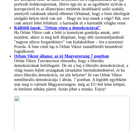
preferált érdekcsoportnak, illetve épp mi az az egyébként nyilván a
korrupcióról és az állami/piaci területek lerablásáról szóló szabály,
amelyről valakinek sikerül elhitetni Orbánnal, hogy a fenti ideológiát
szolgáló helyes útról van szó. - Hogy mi lesz ennek a vége? Hát, erre
csak annyit lehet felidézni: a harmadik út a harmadik világba vezet.
Külföldi lapok: "Orbán végez a demokráciával"
Ha Orbán Viktor csak a felét is komolyan gondolja annak, amit
mondott, akkor is meg kell állapítani, hogy déli szomszédjainknál
"nagyon súlyos forgatókönyv" van kialakulóban – írta a pozsonyi
Pravda. A Sme című lap is Orbán Viktor tusnádfürdői beszédével
foglalkozott.
Orbán Viktor állama: az új Magyarország 7 pontban
Orbán Viktor Tusványoson elmondta, hogy a liberális
demokráciának befellegzett. De mi a baj a liberális demokráciával, a
világ összes fejlett országának társadalmi berendezkedésével, és ha
nincs liberális demokrácia, mi jön helyette? Itt van Orbán Viktor
nemliberális demokráciája 1 ábrán, 7 pontban. A legtöbb egyébként
már meg is valósult Magyarországon, még az EU-ból kéne kilépni,
és betiltani néhány pártot. Aztán jöhet a munka. Enjoy!