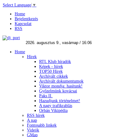
Select Language
▼
Home
Bejelentkezés
Kapcsolat
RSS
Home
Hírek
RTL Klub híradók
Képek - hírek
TOP50 Hírek
Archívált cikkek
Archívált dokumentumok
Viktor mondja: hasítunk!
Győzelmünk kovácsai
Paks II.
Hazudjunk történelmet!
A nagy trafikrablás
Orbán Vikipédia
RSS hírek
A nap
Fontosabb linkek
Videók
GMap