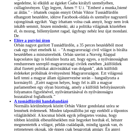
segedelme, ki elküldi az égieket Csaba királyfi személyében,
csillagösvényen. Úgy legyen, Ámen !! U.i. "Emberé a munka,Istené
az áldás." - írhatnék csupán ennyit Orbán Viktor Tusnádfürdőn
elhangzott beszédére, idézve Facebook-oldala és személye nagyszerű
rajongóinak egyikét. Vagy írhattam volna csak annyit, hogy nem írok
inkább semmit, hiszen mindenki, aki a politika világának közelében
él, és mozog, billentyűzetet ragad, úgyhogy nehéz lesz újat mondani.
De.
Előre a putyini úton
Orbán nagyot gurított Tusnádfürdőn, a 35 perces beszédéből most
csak egy részt emelnék ki. - “A magyarországi civil világot is bírálta
beszédében a miniszterelnök. Orbán szerint a Norvég Alappal
kapcsolatos ügy is felszínre hozta azt, hogy egyes, a nyilvánosságban
rendszeresen szereplő magyarországi civilek esetében „külföldiek
által fizetett politikai aktivistákkal van dolgunk”, akik külföldi
érdekeket próbálnak érvényesíteni Magyarországon. Ezt világossá
kell tenni a magyar állam újjászervezése során – hangsúlyozta a
kormányfő. „Ezért nagyon helyes, hogy fel is állt a magyar
parlamentben egy olyan bizottság, amely a külföldi befolyásszerzés
folyamatos figyelésével, nyilvántartásával és nyilvánosságra
hozatalával foglalkozik.”
A tusnádfürdői handabandázó
Normális körülmények között Orbán Viktor gondolatai szóra se
lennének érdemesek. Minden talponállóba jut egy ezekből a tűpontos
világlátókból. A kocsmai hősök egyik jellegzetes vonása, hogy
többen közülük elbeszéléseikben már hegyeket hordtak el, hétszer
megmentették a világot, példás családapák, mindig igazuk van, és
rettenetesen okosak, ide éppen csak beugrottak amúgy. Én annyi