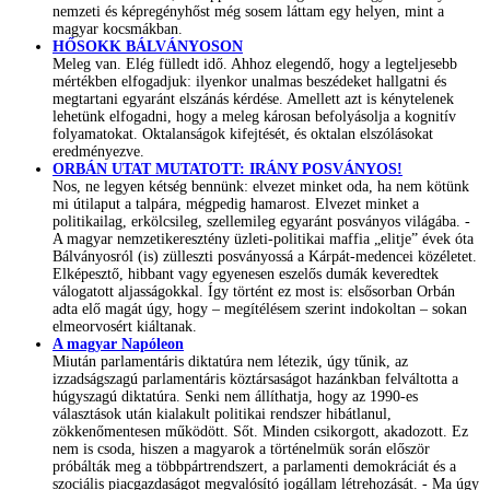
nemzeti és képregényhőst még sosem láttam egy helyen, mint a
magyar kocsmákban.
HŐSOKK BÁLVÁNYOSON
Meleg van. Elég fülledt idő. Ahhoz elegendő, hogy a legteljesebb
mértékben elfogadjuk: ilyenkor unalmas beszédeket hallgatni és
megtartani egyaránt elszánás kérdése. Amellett azt is kénytelenek
lehetünk elfogadni, hogy a meleg károsan befolyásolja a kognitív
folyamatokat. Oktalanságok kifejtését, és oktalan elszólásokat
eredményezve.
ORBÁN UTAT MUTATOTT: IRÁNY POSVÁNYOS!
Nos, ne legyen kétség bennünk: elvezet minket oda, ha nem kötünk
mi útilaput a talpára, mégpedig hamarost. Elvezet minket a
politikailag, erkölcsileg, szellemileg egyaránt posványos világába. -
A magyar nemzetikeresztény üzleti-politikai maffia „elitje” évek óta
Bálványosról (is) zülleszti posványossá a Kárpát-medencei közéletet.
Elképesztő, hibbant vagy egyenesen eszelős dumák keveredtek
válogatott aljasságokkal. Így történt ez most is: elsősorban Orbán
adta elő magát úgy, hogy – megítélésem szerint indokoltan – sokan
elmeorvosért kiáltanak.
A magyar Napóleon
Miután parlamentáris diktatúra nem létezik, úgy tűnik, az
izzadságszagú parlamentáris köztársaságot hazánkban felváltotta a
húgyszagú diktatúra. Senki nem állíthatja, hogy az 1990-es
választások után kialakult politikai rendszer hibátlanul,
zökkenőmentesen működött. Sőt. Minden csikorgott, akadozott. Ez
nem is csoda, hiszen a magyarok a történelmük során először
próbálták meg a többpártrendszert, a parlamenti demokráciát és a
szociális piacgazdaságot megvalósító jogállam létrehozását. - Ma úgy