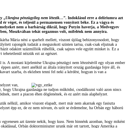
y „
Ukrajna pénzügyileg nem létezik…
”. Indoklásul erre a delíriumra azt
ér véget, és teljesül a permanensen vonyított béke. Ez a vágya és
melyeket nem a barbárság diktál, hogy Putyin haverja, a Medvegyev
zebben, Moszkvában tehát orgazmus volt, mifelénk nem annyira.
kárha Mária néni a sparhelt mellett, viszont újólag bebizonyosodott, hogy
ített rajongók tudatát a megszokott szinten tartsa, csak-csak eljutnak a
házit odakint százmilliók rühellik, csak sajnos vele együtt minket is. Ez a
 tehetetlenül nézzük ezt az egészet.
 is. A mostani kijelentése Ukrajna pénzügyi nem létezéséről egy olyan ember
éppen azért, mert anélkül az általa irányított ország gazdasága fejre áll, és
kavart szarba, és eközben tenni fel neki a kérdést, hogyan is van a
helyzet van,
z, hogy Ukrajna gazdasága ne tudjon működni, csodálkozni való azon nincs
ödnek, mert a piacon éhen döglenének, és ez azért más alaphelyzet.
zük nélkül, amikor viszont elapadt, mert már nem akarnak egy fasiszta
 helyzet épp ez, de ez nem nóvum, és szót se érdemelne, ha Orbán egy háború
önyv egyenesen azt üzente nekik, hogy kuss. Nem hinnénk azonban, hogy miként
 okádással, Orbán doktorminiszter urunk már ott tartott, hogy Amerika a