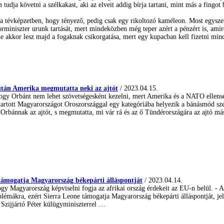
udja követni a szélkakast, aki az elveit addig bírja tartani, mint más a fingot 
 a tévképzetben, hogy tényező, pedig csak egy rikoltozó kaméleon. Most egyszer
miniszter urunk tartását, mert mindeközben még teper azért a pénzért is, amire
e akkor lesz majd a fogaknak csikorgatása, mert egy kupacban kell fizetni mi
után Amerika megmutatta neki az ajtót
/ 2023.04.15.
gy Orbánt nem lehet szövetségesként kezelni, mert Amerika és a NATO ellenség
 tartott Magyarországot Oroszországgal egy kategóriába helyezik a bánásmód sze
Orbánnak az ajtót, s megmutatta, mi vár rá és az ő Tündérországára az ajtó m
 támogatja Magyarország békepárti álláspontját
/ 2023.04.14.
ogy Magyarország képviselni fogja az afrikai ország érdekeit az EU-n belül. - A
blémákra, ezért Sierra Leone támogatja Magyarország békepárti álláspontját, jel
Szijjártó Péter külügyminiszterrel …