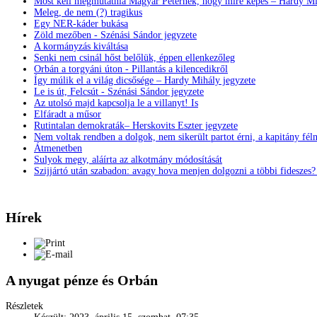
Most kell megmutatnia Magyar Péternek, hogy mire képes – Hardy Mi
Meleg, de nem (?) tragikus
Egy NER-káder bukása
Zöld mezőben - Szénási Sándor jegyzete
A kormányzás kiváltása
Senki nem csinál hőst belőlük, éppen ellenkezőleg
Orbán a torgyáni úton - Pillantás a kilencedikről
Így múlik el a világ dicsősége – Hardy Mihály jegyzete
Le is út, Felcsút - Szénási Sándor jegyzete
Az utolsó majd kapcsolja le a villanyt! Is
Elfáradt a műsor
Rutintalan demokraták– Herskovits Eszter jegyzete
Nem voltak rendben a dolgok, nem sikerült partot érni, a kapitány fél
Átmenetben
Sulyok megy, aláírta az alkotmány módosítását
Szijjártó után szabadon: avagy hova menjen dolgozni a többi fideszes
Hírek
A nyugat pénze és Orbán
Részletek