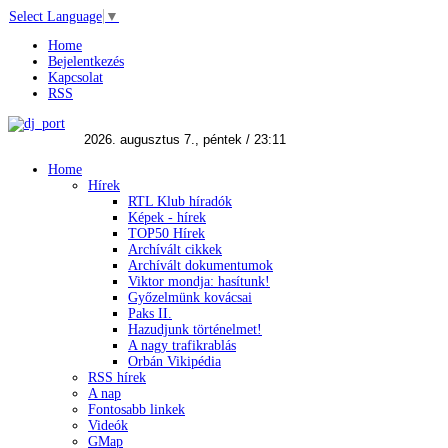
Select Language
▼
Home
Bejelentkezés
Kapcsolat
RSS
Home
Hírek
RTL Klub híradók
Képek - hírek
TOP50 Hírek
Archívált cikkek
Archívált dokumentumok
Viktor mondja: hasítunk!
Győzelmünk kovácsai
Paks II.
Hazudjunk történelmet!
A nagy trafikrablás
Orbán Vikipédia
RSS hírek
A nap
Fontosabb linkek
Videók
GMap