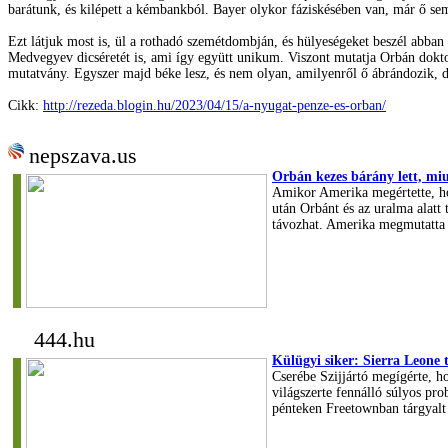
barátunk, és kilépett a kémbankból. Bayer olykor fáziskésében van, már ő sem t
Ezt látjuk most is, ül a rothadó szemétdombján, és hülyeségeket beszél abban
Medvegyev dicséretét is, ami így együtt unikum. Viszont mutatja Orbán doktor
mutatvány. Egyszer majd béke lesz, és nem olyan, amilyenről ő ábrándozik, d
Cikk:
http://rezeda.blogin.hu/2023/04/15/a-nyugat-penze-es-orban/
nepszava.us
Orbán kezes bárány lett, mi
Amikor Amerika megértette, ho
után Orbánt és az uralma alatt
távozhat. Amerika megmutatta 
444.hu
Külügyi siker: Sierra Leone
Cserébe Szijjártó megígérte, h
világszerte fennálló súlyos pro
pénteken Freetownban tárgyalt 