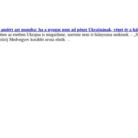
amiért azt mondta: ha a nyugat nem ad pénzt Ukrajnának, véget ér a h
bben az esetben Ukrajna is megszűnne, szerinte nem is hiányozna senkinek. - „Sz
Dmitrij Medvegyev korábbi orosz elnök …