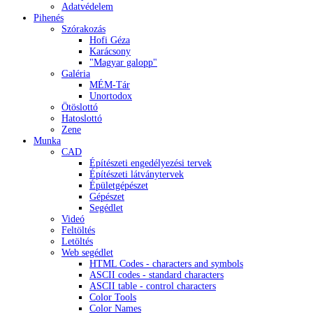
Adatvédelem
Pihenés
Szórakozás
Hofi Géza
Karácsony
"Magyar galopp"
Galéria
MÉM-Tár
Unortodox
Ötöslottó
Hatoslottó
Zene
Munka
CAD
Építészeti engedélyezési tervek
Építészeti látványtervek
Épületgépészet
Gépészet
Segédlet
Videó
Feltöltés
Letöltés
Web segédlet
HTML Codes - characters and symbols
ASCII codes - standard characters
ASCII table - control characters
Color Tools
Color Names