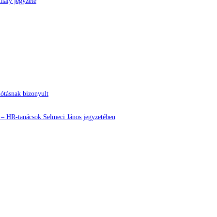
hály jegyzete
nótásnak bizonyult
? – HR-tanácsok Selmeci János jegyzetében