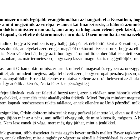
iniszer urunk legújabb evangéliumában az hangzott el a Kossuthon, hog
y amint megszűnik az európai és amerikai finanszírozás, a háború azonmód 
n doktorminiszter urunknak, ami annyira kilóg azon vélemények közül, a
el tapsolt, és éltette doktorminiszter urunkat. Ő sem mondhatta volna s
tudtuk, hogy a Kremlben is úgy hallgatják péntek délelőttönként a Kossuthot, a
as dumák, amelyeket azért ereget magából doktorminiszter urunk, hogy az elhüly
 is. Nem véletlen hát, hogy az itthon úgy hárommillió ember által istenített szar
 azonban, az már termetesebb, hogy szép lassan magunkat is meggyűlöljük, mert
ást, amit Orbán doktorminiszter urunk művel önmagával és egyben az országgal
tt el, aki mindent megtesz, adja fel elveit azért, hogy európai pénzhez jusson, s 
 az anyaföldbe. Erre a kijelentésre mutatva kellene az orrát beleverni az általa 
. Így adódik a kérdés, Neria létezik-e pénzügyileg.
jre állnának, csak azt felejti el hozzá tenni, azon a vidéken nem háborús vész
yebekkel, a termelés tehát akadályokba ütközik. Mivel Putyin mindent megtes
nem kapnak rendszeresen rakéta találatot, ennek ellenére az Unió pénzéből műk
zágunkba, Orbán doktorminiszterünk nagy pofával jelentette ki, elvan az ő pén
 hogy jöjjön már az a pénz, ami nélkül elvagyunk, de mint kitetszik, mégsem. A
et. Nem lesz ennek jó vége, mert még úgy járhat, mint a jenkikkel.
zünk gyarmat, több tiszteletet és más egyéb bevett ordítás mellett Bayer tagk
, ennek ellenére, mire a tagkönyv végzett az aktuális átkozódással és ocsmány