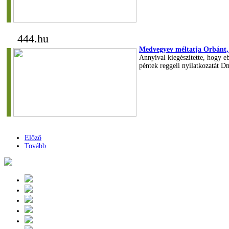
444.hu
Medvegyev méltatja Orbánt, 
Annyival kiegészítette, hogy e
péntek reggeli nyilatkozatát 
Előző
Tovább