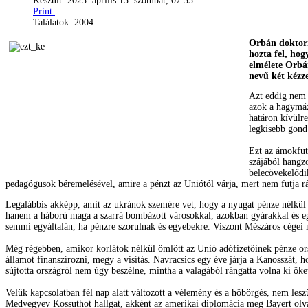
Készült: 2023. április 15. szombat, 07:35
Print
Találatok: 2004
Orbán doktorm
hozta fel, hog
elmélete Orbá
nevű két kézz
Azt eddig nem 
azok a hagymáz
határon kívülre
legkisebb gond
Ezt az ámokfut
szájából hangzo
belecövekelődik
pedagógusok béremelésével, amire a pénzt az Uniótól várja, mert nem futja rá
Legalábbis akképp, amit az ukránok szemére vet, hogy a nyugat pénze nélkül fe
hanem a háború maga a szarrá bombázott városokkal, azokban gyárakkal és eg
semmi egyáltalán, ha pénzre szorulnak és egyebekre. Viszont Mészáros cégei 
Még régebben, amikor korlátok nélkül ömlött az Unió adófizetőinek pénze ors
államot finanszírozni, megy a visítás. Navracsics egy éve járja a Kanosszát,
sújtotta országról nem úgy beszélne, mintha a valagából rángatta volna ki ők
Velük kapcsolatban fél nap alatt változott a vélemény és a hőbörgés, nem les
Medvegyev Kossuthot hallgat, akként az amerikai diplomácia meg Bayert olvas