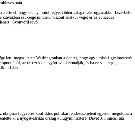
bableves után.
re érte el, hogy odanyalintott egyet Biden valaga felé, ugyanakkor bezsebelte
 szavakban szüksége nincsen, viszont anélkül véget ér az évtizedes
ndenért. Gyönyörű jövő.
e lett, megszületett Washingtonban a döntés, hogy egy utolsó figyelmeztetés
mpontjából, az oroszokkal együtt szankcionálják, és ha ez sem segít,
ásik oldalán …
z ukrajnai fegyveres konfliktus politikai rendezése jelent egyedül megoldást a
entette ki a nyugat-afrikai ország külügyminisztere, David J. Francis, aki