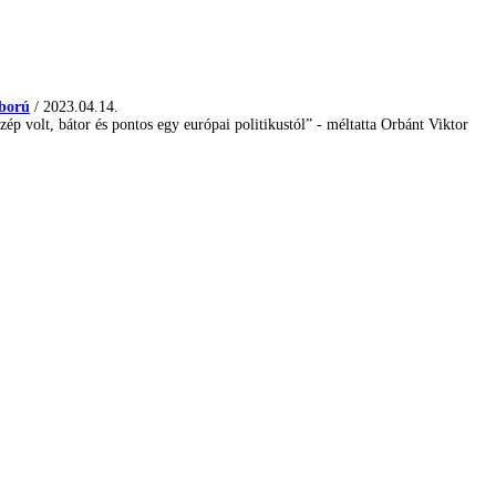
áború
/ 2023.04.14.
ép volt, bátor és pontos egy európai politikustól” - méltatta Orbánt Viktor