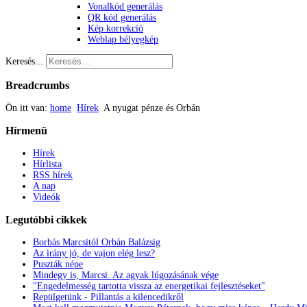
Vonalkód generálás
QR kód generálás
Kép korrekció
Weblap bélyegkép
Keresés...
Breadcrumbs
Ön itt van:
home
Hírek
A nyugat pénze és Orbán
Hírmenü
Hírek
Hírlista
RSS hírek
A nap
Videók
Legutóbbi
cikkek
Borbás Marcsitól Orbán Balázsig
Az irány jó, de vajon elég lesz?
Puszták népe
Mindegy is, Marcsi. Az agyak lúgozásának vége
"Engedelmesség tartotta vissza az energetikai fejlesztéseket"
Repülgetünk - Pillantás a kilencedikről