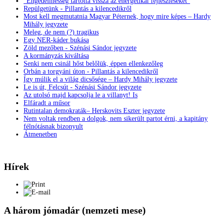
"Engedelmesség tartotta vissza az energetikai fejlesztéseket"
Repülgetünk - Pillantás a kilencedikről
Most kell megmutatnia Magyar Péternek, hogy mire képes – Hardy
Mihály jegyzete
Meleg, de nem (?) tragikus
Egy NER-káder bukása
Zöld mezőben - Szénási Sándor jegyzete
A kormányzás kiváltása
Senki nem csinál hőst belőlük, éppen ellenkezőleg
Orbán a torgyáni úton - Pillantás a kilencedikről
Így múlik el a világ dicsősége – Hardy Mihály jegyzete
Le is út, Felcsút - Szénási Sándor jegyzete
Az utolsó majd kapcsolja le a villanyt! Is
Elfáradt a műsor
Rutintalan demokraták– Herskovits Eszter jegyzete
Nem voltak rendben a dolgok, nem sikerült partot érni, a kapitány
félnótásnak bizonyult
Átmenetben
Hírek
A három jómadár (nemzeti mese)