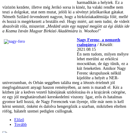
harmadikán a helyiek. Ez a
vízözön kezdete, illetve még Jerikó sorsa is kinéz, ha valaki rendbe nem
teszi a dolgokat, utat nem mutat, jelöli ki a sövényt jelzőkarókat gátakat.
Németh Szilárd örvendezett nagyon, hogy a birkózóakadémiája fölé, mellé
és hozzá is megérkezett a brutális eső. Hogy miért, azt nem tudni, de videót
abszolvált róla, miszerint „
Medárd után egy nappal megjött az égi áldás ide
a Kozma István Magyar Birkózó Akadémiára is. Woohoo!
”
Nagy Ferenc, a nemzeth
csalogánya
/ Készült:
2021.08.15
Én nem tudom, milyen mélyre
lehet merülni az erkölcsi
mocsokban, de úgy tűnik, ez a
kút feneketlen. Amikor Nagy
Ferenc skrupulusok nélkül
kijelölte a helyét a NER-
univerzumban, és Orbán seggében találta meg a létezés értelmét jól
megfogalmazott anyagi haszon reményében, az nem is maradt el. Kéz a
kézben jár a kedves vezető hátsójának szidolozása és a krajcárok csörgése,
ez egy jól meghatározható kereskedelmi viszony. Igaz, erős és hatalmas
gyomor kell hozzá, de Nagy Ferencnek van ilyenje, tőle már nem is kell
kérni semmit, önként és dalolva hengergőzik a szarban, miközben eltelten
röfög, hálatelt szemei pediglen csillognak.
Előző
Tovább