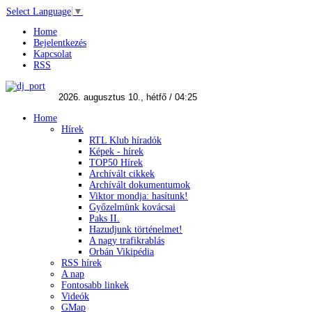
Select Language
▼
Home
Bejelentkezés
Kapcsolat
RSS
Home
Hírek
RTL Klub híradók
Képek - hírek
TOP50 Hírek
Archívált cikkek
Archívált dokumentumok
Viktor mondja: hasítunk!
Győzelmünk kovácsai
Paks II.
Hazudjunk történelmet!
A nagy trafikrablás
Orbán Vikipédia
RSS hírek
A nap
Fontosabb linkek
Videók
GMap