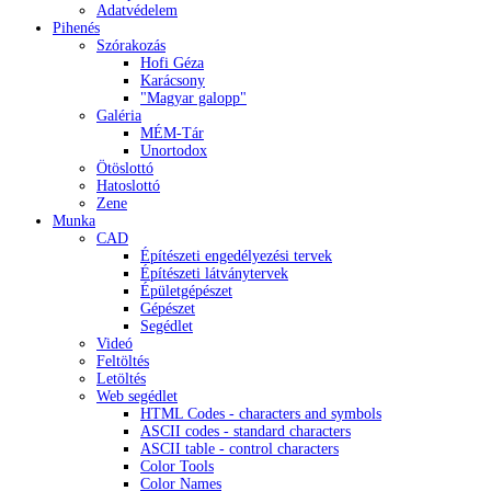
Adatvédelem
Pihenés
Szórakozás
Hofi Géza
Karácsony
"Magyar galopp"
Galéria
MÉM-Tár
Unortodox
Ötöslottó
Hatoslottó
Zene
Munka
CAD
Építészeti engedélyezési tervek
Építészeti látványtervek
Épületgépészet
Gépészet
Segédlet
Videó
Feltöltés
Letöltés
Web segédlet
HTML Codes - characters and symbols
ASCII codes - standard characters
ASCII table - control characters
Color Tools
Color Names