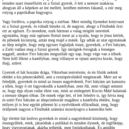
minden szart összefőzött ez a Sziszi gyerek, ő lett a nemzet szakácsa,
ahogyan áll a képeken az üst mellett, kezében méretes fakanál, a zsír meg
rotyog a paprikában bugyogva.
Vagy fordítva, a paprika rotyog a zsírban. Mert mindig ilyeneket kotyvaszt
ez a Sziszi gyerek, és rohadt büszke rá, de nagyon, ahogy a Fészbukk őrzi
ezt az egészet. És mondom, ezek hárman a valag mögött szerettek
egymásba, hogy már egészen flottul ment az a nyalás, hogy te jössz kérlek,
én pihenek kicsinyég, aztán meg majd a másik. Így adták az utat egymásnak
az ülep mögött, hogy még egyszer foglaljuk össze, gyerekek, a Feri bátyám,
a Zsóti vadász meg a Sziszi gyerek. Így sürögtek-forogtak a fenséges
seggnél, amikor Feri bátyám megszólalt egy nap, hogy vége van a télnek.
Nem köll fűteni a kastélyban, meg villanyot se ojtani annyira korán, hogy
ihajj, szüret.
Gyertek el hát hozzám drága, Viktorban testvéreim, és én főzök nektek
ebédet a kis pénzecskéből, ami a rezsispórolásból megmaradt. Mert azt se
feledjük, gyerekek és mind az összes nagyérdemű, Feri bátyám azt kamuzta
a télen, hogy ő ott fagyoskodik a kastélyban, nem fűt, nem világít semmit
se, hogy épp olyan cudar élete van, mint az emlegetett Kocsis Máté halainak
a messze idegen tóban. De ennek vége lett, el lett feledve is, így hívta meg
és ezért Feri bátyám az ülepcimboráit magához a kastélyba ebédre, hogy
milyen jó is lesz együtt pihenni ki a nyelvüknek elfáradását, meg, hogy
örüljenek nagyon a Fészbukk számára mosolyogva a kamerába bele.
Így történt hát kedves gyerekek és mind a nagyérdemű közönség, hogy
összegyűltek, ettek, játszódtak a pulikkal és minden ilyenek, de legfőképp,
hogy vigyorogjanak, akárha tejbetök, meg fotózkodjanak. És amidőn