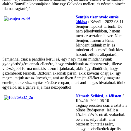
akárha Bouville kocsmájában ülne egy Calvados mellett, és nézné a pincér
lila nadrágtartóját.
Semjén tizennyolc eurós
áldása
/ Készült: 2022.08.11
Semjén-napokat tartunk. De
nem jókedvünkben, hanem
mert az asztalon hever. Nem
Semjén, hanem a téma.
Mindent tudunk már, és
mindent el is meséltünk kies
hazánk züllött állapotáról,
Semjénnel csak a pántlika kerül rá, egy nagy masni mindannyiunk
gyönyörűségére annak ellenére, hogy szándékunk az elborzasztás, illetve
vitézségből forma mutatása azon ifjainknak, akik úgy döntöttek, hogy
gazemberek lesznek. Biztosan akadnak páran, akik követni óhajtják, így
megmutatjuk azt az ürességet, ami az ilyen Semjén-féléket oly magasra
emelte, de ez viszonyítás kérdése csupán, mert ami magas hivatalnak tűnik
egyfelől, az a ganyé alja más nézőpontból.
Németh Szilárd, a félisten
/
Készült: 2022.06.10
Tegnap esősiten szarrá áztatta a
bűnös Budapestet, leállt a
közlekedés és utcák szakadtak
be a víz súlya alatt, ami
biztosan büntetés azért,
ahogyan viselkedtek április