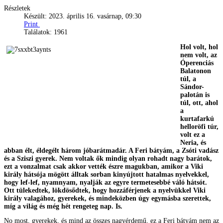
Részletek
Készült: 2023. április 16. vasárnap, 09:30
Print
Találatok: 1961
Hol volt, hol
nem volt, az
Óperenciás
Balatonon
túl, a
Sándor-
palotán is
túl, ott, ahol
a
kurtafarkú
helloröfi túr,
volt ez a
Neria, és
abban élt, éldegélt három jóbarátmadár. A Feri bátyám, a Zsóti vadász
és a Sziszi gyerek. Nem voltak ők mindig olyan rohadt nagy barátok,
ezt a vonzalmat csak akkor vették észre magukban, amikor a Viki
király hátsója mögött álltak sorban kinyújtott hatalmas nyelvekkel,
hogy lef-lef, nyamnyam, nyalják az egyre termetesebbé váló hátsót.
Ott tülekedtek, lökdösődtek, hogy hozzáférjenek a nyelvükkel Viki
király valagához, gyerekek, és mindeközben úgy egymásba szerettek,
míg a világ és még hét rengeteg nap. Is.
No most, gyerekek, és mind az összes nagyérdemű, ez a Feri bátyám nem az