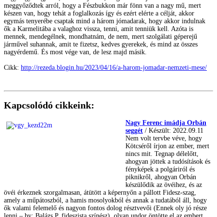
meggyőződtek arról, hogy a Fészbukkon már fönn van a nagy mű, mert
készen van, hogy tehát a foglalkozás így és ezért elérte a célját, akkor
egymás tenyerébe csaptak mind a három jómadarak, hogy akkor indulnak
ők a Karmelitába a valaghoz vissza, tenni, amit tenniük kell. Azóta is
mennek, mendegélnek, mondhatnám, de nem, mert szolgálati géperejű
járművel suhannak, amit te fizetsz, kedves gyerekek, és mind az összes
nagyérdemű. És most vége van, de lesz majd másik.
Cikk:
http://rezeda.blogin.hu/2023/04/16/a-harom-jomadar-nemzeti-mese/
Kapcsolódó cikkeink:
Nagy Ferenc imádja Orbán
seggét
/ Készült: 2022.09.11
Nem volt tervbe véve, hogy
Kötcséről írjon az ember, mert
nincs mit. Tegnap délelőtt,
ahogyan jöttek a tudósítások és
fényképek a polgáriról és
piknikről, ahogyan Orbán
készülődik az övéihez, és az
övéi érkeznek szorgalmasan, átütött a képernyőn a pállott Fidesz-szag,
amely a műpátoszból, a hamis mosolyokból és annak a tudatából áll, hogy
ők valami felemelő és nagyon fontos dolog résztvevői (Ennek oly jó része
lenni – by: Balázs P. fideszista színész), olyan undor öntötte el az embert,