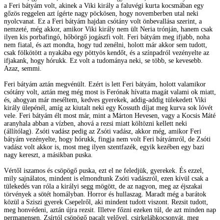
a Feri bátyám volt, akinek a Viki király a faluvégi kurta kocsmában egy
gőzös reggelen azt ígérte nagy pöckösen, hogy novemberben utal neki
nyolcvanat. Ez a Feri bátyám hajdan csótány volt önbevallása szerint, a
nemzeté, még akkor, amikor Viki király nem ült Neria trónján, hanem csak
ilyen kis porbafingó, hőbörgő jogászfi volt. Feri bátyám meg ifjabb, noha
nem fiatal, és azt mondta, hogy tud zenélni, holott már akkor sem tudott,
csak fölkötött a nyakába egy pöttyös kendőt, és a színpadról vezényelte az
ifjakank, hogy hórukk. Ez volt a tudománya neki, se több, se kevesebb.
Azaz, semmi.
Feri bátyám aztán megvénült. Ezért is lett Feri bátyám, holott valamikor
csótány volt, aztán meg még most is Ferónak hívatta magát valami ok miatt,
és, ahogyan már meséltem, kedves gyerekek, addig-addig tülekedett Viki
király ülepénél, amíg az kiutalt neki egy Kossuth díjat meg kurva sok lóvét
vele. Feri bátyám élt most már, mint a Márton Hevesen, vagy a Kocsis Máté
aranyhala abban a vízben, ahová a rezsi miatt költözni kellett neki
(állítólag). Zsóti vadász pedig az Zsóti vadász, akkor még, amikor Feri
bátyám vezényelte, hogy hórukk, fingja nem volt Feri bátyámról, de Zsóti
vadász volt akkor is, most meg ilyen szentfazék, egyik kezében egy bazi
nagy kereszt, a másikban puska.
Vértől iszamos és csöpögő puska, ezt el ne feledjük, gyerekek. És ezzel,
mily sajnálatos, mindent is elmondtunk Zsóti vadászról, ezen kívül csak a
tülekedés van róla a királyi segg mögött, de az nagyon, meg az éjszakai
törvények a sötét homályban. Horror és hullaszag. Maradt még a barátok
közül a Sziszi gyerek Csepelről, aki mindent tudott viszont. Rezsit tudott,
meg honvédeni, aztán újra rezsit. Illetve főzni ezeken túl, de azt minden nap
permanensen. Zsírtól csöpögő pacalt velővel, csirkelábkocsonyát, meg