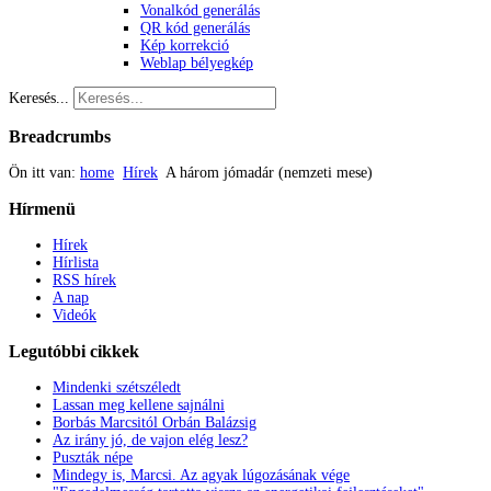
Vonalkód generálás
QR kód generálás
Kép korrekció
Weblap bélyegkép
Keresés...
Breadcrumbs
Ön itt van:
home
Hírek
A három jómadár (nemzeti mese)
Hírmenü
Hírek
Hírlista
RSS hírek
A nap
Videók
Legutóbbi
cikkek
Mindenki szétszéledt
Lassan meg kellene sajnálni
Borbás Marcsitól Orbán Balázsig
Az irány jó, de vajon elég lesz?
Puszták népe
Mindegy is, Marcsi. Az agyak lúgozásának vége