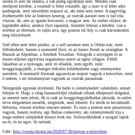
szemű ló sem lát oldalra, a vak pedig egyáltalán nem. Minden csak
nézőpont kérdése, a rossznál is lehet rosszabb, így a szart is el lehet adni
pudingnak, amit idvezülten majszol az, aki mást nem ismer. A nagyvilág
érzékenyebb fele az Indexen kesereg, az osztrák paraszt nem is tud róla
viszont, de, ami az igazán borzasztó, a magyar sem. Az ember olykor, de
leginkább akkor, amikor ilyet tapasztal, őszintén felteszi a kérdést, van-e
értelme az életének, és rájön arra, egy ponton túl Ady is csak káromkodott
meg fütyörészett.
Szél ellen nem lehet pisálni, ez a szél azonban nem is Orbán már, mint
felfedezhető, hanem a szomszéd Józsi, és az összes Józsik az országban. A
Hansok az Alpokban, a Smithek Texasban, Vologyák a sztyeppén és az
összes teljesen egyforma organizmus szerte az egész világon. Ebből
fakadóan az a nyávogás, amit itt előadok, nem egyéb, mint
üveggyöngyjáték, a részeges bölcsész köldöknézése vagy reménytelen
szerelem. A szomszéd Józsinak ugyanolyan majom vagyok a ketrecben, mint
ő nekem, s mi mindannyian vagyunk az osztrák parasztnak.
Nézegetjük egymást értetlenül. Ha bárki is reménykedett valamiben, emiatt
felejtse el. Hogy a világ hasonszőrűjei irkálnak rólunk elképesztő dolgokat,
az semmit nem jelent, ők is csak az üveggyöngyjátékaikat játsszák, és estére
térve elégedetten mesélik, megtették, amit lehetett. Ez derék és becsülendő
létforma, viszont értelme nincsen semmi. És ezen a ponton nem pesszimista
vagyok, hanem realista, egy Balzac-csökevény, aki reménytelenül írja a
maga emberi színjátékát hosszú évek óta. Szörnyülködnek a nyugati lapok:
na és, és na ugye. Itt tartunk.
Cikk:
http://rezeda.blogin.hu/2020/07/30/majom-a-ketrecben/