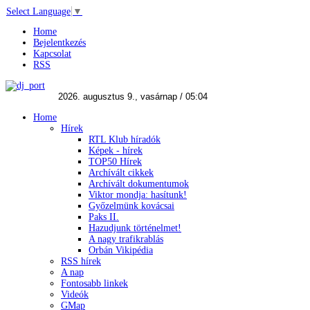
Select Language
▼
Home
Bejelentkezés
Kapcsolat
RSS
Home
Hírek
RTL Klub híradók
Képek - hírek
TOP50 Hírek
Archívált cikkek
Archívált dokumentumok
Viktor mondja: hasítunk!
Győzelmünk kovácsai
Paks II.
Hazudjunk történelmet!
A nagy trafikrablás
Orbán Vikipédia
RSS hírek
A nap
Fontosabb linkek
Videók
GMap