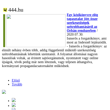
444.hu
Egy kézikönyvre elég
tapasztalat jött össze
szerkesztőségek
szétrobbantásáról az
Orbán-rendszerben
/
2020.07.30.
Ismerős a forgatókönyv, ami
most az Indexnél lejátszódik.
- Ismerős a forgatókönyv: az
elmúlt néhány évben több, addig függetlenül működő szerkesztőség
szétrobbantásának lehettünk szemtanúi. A folyamat állomásai nagyon
hasonlóak voltak, az érintett sajtóorgánumok, nyomtatott vagy online
újságok, tévék pedig már nem léteznek, vagy teljesen áthangolva,
kormányzati propagandacsatornaként működnek.
Előző
Tovább