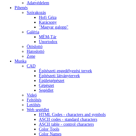
Adatvédelem
Pihenés
Szórakozás
Hofi Géza
Karácsony
"Magyar galopp"
Galéria
MÉM-Tár
Unortodox
Ötöslottó
Hatoslottó
Zene
Munka
CAD
Építészeti engedélyezési tervek
Építészeti látványtervek
Épületgépészet
Gépészet
Segédlet
Videó
Feltöltés
Letöltés
Web segédlet
HTML Codes - characters and symbols
ASCII codes - standard characters
ASCII table - control characters
Color Tools
Color Names