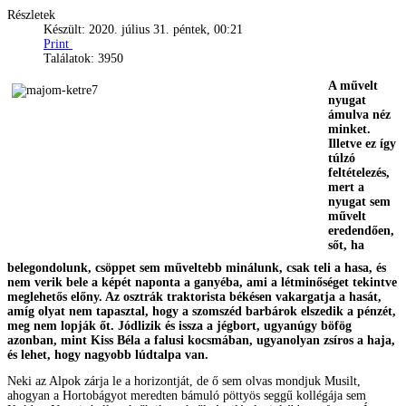
Részletek
Készült: 2020. július 31. péntek, 00:21
Print
Találatok: 3950
A művelt
nyugat
ámulva néz
minket.
Illetve ez így
túlzó
feltételezés,
mert a
nyugat sem
művelt
eredendően,
sőt, ha
belegondolunk, csöppet sem műveltebb minálunk, csak teli a hasa, és
nem verik bele a képét naponta a ganyéba, ami a létminőséget tekintve
meglehetős előny. Az osztrák traktorista békésen vakargatja a hasát,
amíg olyat nem tapasztal, hogy a szomszéd barbárok elszedik a pénzét,
meg nem lopják őt. Jódlizik és issza a jégbort, ugyanúgy böfög
azonban, mint Kiss Béla a falusi kocsmában, ugyanolyan zsíros a haja,
és lehet, hogy nagyobb lúdtalpa van.
Neki az Alpok zárja le a horizontját, de ő sem olvas mondjuk Musilt,
ahogyan a Hortobágyot meredten bámuló pöttyös seggű kollégája sem