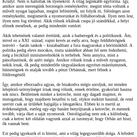
Krúdyt. Nem is hallottak ők ilyenekről. A világ leginkább egyforma. Így,
amikor azon merengünk borzongós reménykedve, megint téma voltunk a
művelt nyugat lapjaiban, megint leföstötték, mi folyik itt, fölösleges azon
reménykedni, megismerik a nyomorunkat és fölháborodnak. Ilyen nem lesz,
ilyen nem fog történni. Akik rólunk irkálnak csupa jó szándékkal, a helyi
elitnek mesélnek, az pedig mindenütt romlott.
Akik tehetnének valamit érettünk, azok a hadseregek és a politikusok. Ám,
mivel ez a XXI. század, vajmi kevés az esély arra, hogy feldübörögnek
testvéri – baráti tankok – kiszabadítani a fura magyarokat a börtönükből. A
politika pedig eleve mocskos, tiszta szándékot abban fel nem fedezhetni,
még a bicikliző miniszterelnökök is terheltek. Nem annyira, mint a
páncélautósok, de azért mégis. Amikor rólunk írnak a művelt nyugaton,
nekik írnak, ők pedig mindenféle tárgyalásokon egyrészt-másrészteznek,
hümmögnek és utalják tovább a pénzt Orbánnak, mert félnek a
földrengéstől.
Így, amikor elborzadva ugyan, de bizakodva mégis soroljuk, mi minden
leleplező-szörnyűséget írnak meg rólunk, ennek értelme, gyakorlati haszna
sok nincs. Beültetnek minket a ketrecbe, mint egy dagadt majmot, és
mutogatnak, hogy majdnem beszélni is tud, olykor eszközt használ, de rend
szerint csak az ürülékét hajigálja a látogatókra. Ebben ki is merül az
érdekességünk, esetleg egy-egy banánt benyújtanak a ketrecbe, és mennek
tovább, várja őket a saját nyomoruk. Ontológiailag nem sok a különbség,
csak a ketrec két oldalán vagyunk azzal az iszonnyal, hogy Orbán azt hiszi,
ők vannak bent.
Ezt pedig igyekszik el is hitetni, ami a világ legegyszerűbb dolga. A lefedett