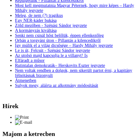
Repülgetünk - Pillantás a kilencedikről
Most kell megmutatnia Magyar Péternek, hogy mire képes – Hardy
Mihály jegyzete
Meleg, de nem (?) tragikus
Egy NER-káder bukása
Zöld mezőben - Szénási Sándor jegyzete
A kormányzás kiváltása
Senki nem csinál hőst belőlük, éppen ellenkezőleg
Orbán a torgyáni úton - Pillantás a kilencedikről
Így múlik el a világ dicsősége – Hardy Mihály jegyzete
Le is út, Felcsút - Szénási Sándor jegyzete
Az utolsó majd kapcsolja le a villanyt! Is
Elfáradt a műsor
Rutintalan demokraták– Herskovits Eszter jegyzete
Nem voltak rendben a dolgok, nem sikerült partot érni, a kapitány
félnótásnak bizonyult
Átmenetben
Sulyok megy, aláírta az alkotmány módosítását
Hírek
Majom a ketrecben