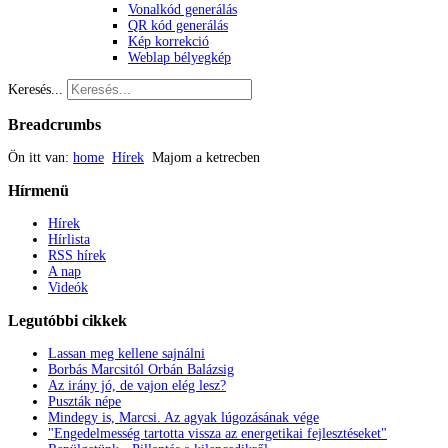
Vonalkód generálás
QR kód generálás
Kép korrekció
Weblap bélyegkép
Keresés...
Breadcrumbs
Ön itt van:
home
Hírek
Majom a ketrecben
Hírmenü
Hírek
Hírlista
RSS hírek
A nap
Videók
Legutóbbi
cikkek
Lassan meg kellene sajnálni
Borbás Marcsitól Orbán Balázsig
Az irány jó, de vajon elég lesz?
Puszták népe
Mindegy is, Marcsi. Az agyak lúgozásának vége
"Engedelmesség tartotta vissza az energetikai fejlesztéseket"