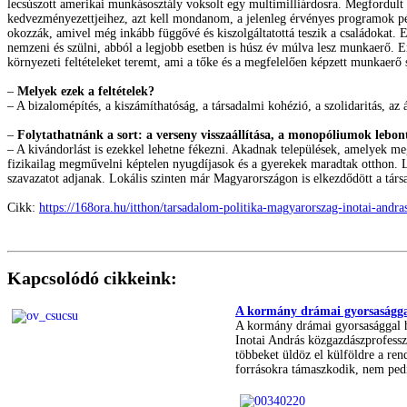
lecsúszott amerikai munkásosztály voksolt egy multimilliárdosra. Megfordul
kedvezményezettjeihez, azt kell mondanom, a jelenleg érvényes programok pénz
okozzák, amivel még inkább függővé és kiszolgáltatottá teszik a családokat. 
nemzeni és szülni, abból a legjobb esetben is húsz év múlva lesz munkaerő. 
környezeti feltételeket teremt, ami a tőke és a megfelelően képzett munkaerő s
–
Melyek ezek a feltételek?
– A bizalomépítés, a kiszámíthatóság, a társadalmi kohézió, a szolidaritás, a
–
Folytathatnánk a sort: a verseny visszaállítása, a monopóliumok lebontás
– A kivándorlást is ezekkel lehetne fékezni. Akadnak települések, amelyek me
fizikailag megművelni képtelen nyugdíjasok és a gyerekek maradtak otthon. Lá
szavazatot adjanak. Lokális szinten már Magyarországon is elkezdődött a társ
Cikk:
https://168ora.hu/itthon/tarsadalom-politika-magyarorszag-inotai-andra
Kapcsolódó cikkeink:
A kormány drámai gyorsasággal
A kormány drámai gyorsasággal hü
Inotai András közgazdászprofesszo
többeket üldöz el külföldre a re
forrásokra támaszkodik, nem pedi