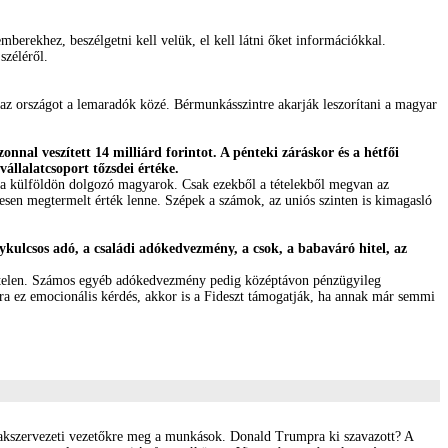
berekhez, beszélgetni kell velük, el kell látni őket információkkal.
széléről.
 az országot a lemaradók közé. Bérmunkásszintre akarják leszorítani a magyar
al veszített 14 milliárd forintot. A pénteki záráskor és a hétfői
vállalatcsoport tőzsdei értéke.
a a külföldön dolgozó magyarok. Csak ezekből a tételekből megvan az
sen megtermelt érték lenne. Szépek a számok, az uniós szinten is kimagasló
kulcsos adó, a családi adókedvezmény, a csok, a babaváró hitel, az
lcstelen. Számos egyéb adókedvezmény pedig középtávon pénzügyileg
a ez emocionális kérdés, akkor is a Fideszt támogatják, ha annak már semmi
 szakszervezeti vezetőkre meg a munkások. Donald Trumpra ki szavazott? A