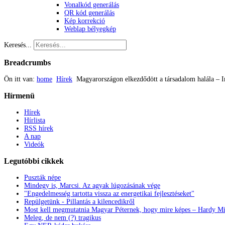
Vonalkód generálás
QR kód generálás
Kép korrekció
Weblap bélyegkép
Keresés...
Breadcrumbs
Ön itt van:
home
Hírek
Magyarországon elkezdődött a társadalom halála – In
Hírmenü
Hírek
Hírlista
RSS hírek
A nap
Videók
Legutóbbi
cikkek
Puszták népe
Mindegy is, Marcsi. Az agyak lúgozásának vége
"Engedelmesség tartotta vissza az energetikai fejlesztéseket"
Repülgetünk - Pillantás a kilencedikről
Most kell megmutatnia Magyar Péternek, hogy mire képes – Hardy Mi
Meleg, de nem (?) tragikus