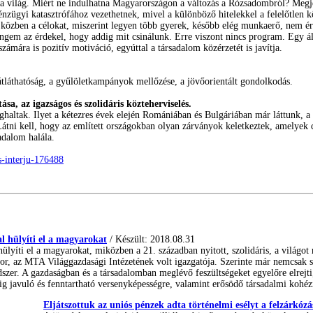
t a világ. Miért ne indulhatna Magyarországon a változás a Rózsadombról? Meg
ügyi katasztrófához vezethetnek, mivel a különböző hitelekkel a felelőtlen kö
Eközben a célokat, miszerint legyen több gyerek, később elég munkaerő, nem ér
Engem az érdekel, hogy addig mit csinálunk. Erre viszont nincs program. Egy 
zámára is pozitív motiváció, egyúttal a társadalom közérzetét is javítja.
z átláthatóság, a gyűlöletkampányok mellőzése, a jövőorientált gondolkodás.
a, az igazságos és szolidáris közteherviselés.
ghaltak. Ilyet a kétezres évek elején Romániában és Bulgáriában már láttunk, 
tni kell, hogy az említett országokban olyan zárványok keletkeztek, amelyek c
adalom halála.
s-interju-176488
 hülyíti el a magyarokat
/ Készült: 2018.08.31
lyíti el a magyarokat, miközben a 21. században nyitott, szolidáris, a világ
r, az MTA Világgazdasági Intézetének volt igazgatója. Szerinte már nemcsak sze
ndszer. A gazdaságban és a társadalomban meglévő feszültségeket egyelőre elrej
g javuló és fenntartható versenyképességre, valamint erősödő társadalmi kohé
Eljátszottuk az uniós pénzek adta történelmi esélyt a felzárkózá