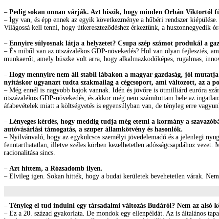
–
Pedig sokan onnan várják. Azt hiszik, hogy minden Orbán Viktortól fü
– Így van, és épp ennek az egyik következménye a hűbéri rendszer kiépülése. S
Világossá kell tenni, hogy útkereszteződéshez érkeztünk, a huszonnegyedik órá
–
Ennyire súlyosnak látja a helyzetet? Csupa szép számot produkál a ga
– És miből van az ötszázalékos GDP-növekedés? Hol van olyan fejlesztés, amel
munkaerőt, amely büszke volt arra, hogy alkalmazkodóképes, rugalmas, innov
–
Hogy mennyire nem áll stabil lábakon a magyar gazdaság, jól mutatja: 
nyitáskor ugyanazt tudta szakmailag a cégcsoport, ami változott, az a poli
– Még ennél is nagyobb bajok vannak. Idén és jövőre is ötmilliárd euróra sz
ötszázalékos GDP-növekedés, és akkor még nem számítottam bele az ingatlansp
áfabevételek miatt a költségvetés is egyensúlyban van, de tényleg erre vagyu
–
Lényeges kérdés, hogy meddig tudja még etetni a kormány a szavazóbázi
autóvásárlási támogatás, a szuper államkötvény és hasonlók.
– Nyilvánvaló, hogy az egykulcsos személyi jövedelemadó és a jelenlegi nyu
fenntarthatatlan, illetve széles körben kezelhetetlen adósságcsapdához vez
racionalitása sincs.
–
Azt hittem, a Rózsadomb ilyen.
– Elvileg igen. Sokan hitték, hogy a budai kerületek bevehetetlen várak. Nem
–
Tényleg el tud indulni egy társadalmi változás Budáról? Nem az alsó k
– Ez a 20. század gyakorlata. De mondok egy ellenpéldát. Az is általános tap