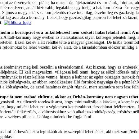
ni az örvényekben, pláne, ha nincs más tájékozódási csatornájuk, mint az, ah
hűbérrendszert, annál biztosabb, legalábbis egy ideig, a hatalom bázisa. Én vag
Sajnos a magyar társadalom jelentős része tudatilag, érzelmileg és gazdaságilag 
tilag ásta alá a kormány. Lehet, hogy gazdaságilag papíron fel lehet zárkózni, 
ét.
olni a korrupciót és a túlköltekezést nem szokott hálás feladat lenni. A 
 Antall-kormány négy évében az átalakulásnak olyan költségei jelentek meg, ame
tében. Ezzel két év alatt rendbe tette a magyar gazdaságot. De hiába teremtődö
 reformokat be lehet vezetni két év alatt, de a társadalomban először mindig a
d az eredményt meg kell beszélni a társadalommal. Azt hiszem, hogy az emberek j
lépésnek. El kell magyarázni, világossá kell tenni, hogy az előző időszak mily
mánynak is részt kellene vennie, hiszen a kabinet az egész országért tartozik f
niós költségvetés, az abban rendelkezésre álló források nagysága és a pénz le
a költségvetést, de azzal hatalmas öngólt rúgnak, mert számukra sem lesz felha
rrupciót nem szabad eltűrnie, akkor az Orbán-kormány nem nagyon tehet 
egymástól. Az ellenzék törekszik arra, hogy minimalizálja a károkat, a kormány
z, hogy miként lehet ezt a végletesen kettészakított társadalmat felébreszteni
rientált felkészülés, a változásokhoz való alkalmazkodóképesség erősítése nélkü
e veszélyes pillanat. Utólag mindenki be fogja látni.
rsadalmi párbeszédnek a leginkább aktív szereplői lehetnének, akiknek van jövőo
goldást.