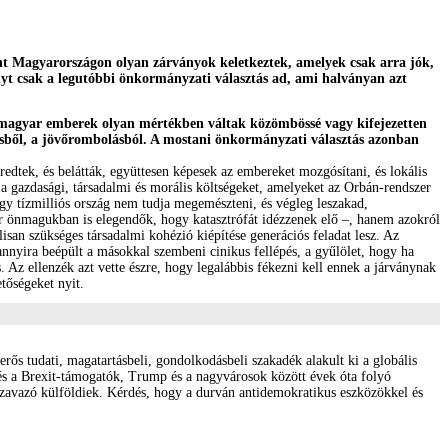
int Magyarországon olyan zárványok keletkeztek, amelyek csak arra jók,
yt csak a legutóbbi önkormányzati választás ad, ami halványan azt
 magyar emberek olyan mértékben váltak közömbössé vagy kifejezetten
ödésből, a jövőrombolásból. A mostani önkormányzati választás azonban
bredtek, és belátták, együttesen képesek az embereket mozgósítani, és lokális
 a gazdasági, társadalmi és morális költségeket, amelyeket az Orbán-rendszer
gy tízmilliós ország nem tudja megemészteni, és végleg leszakad,
ár önmagukban is elegendők, hogy katasztrófát idézzenek elő –, hanem azokról
isan szükséges társadalmi kohézió kiépítése generációs feladat lesz. Az
annyira beépült a másokkal szembeni cinikus fellépés, a gyűlölet, hogy ha
. Az ellenzék azt vette észre, hogy legalábbis fékezni kell ennek a járványnak
etőségeket nyit.
rős tudati, magatartásbeli, gondolkodásbeli szakadék alakult ki a globális
és a Brexit-támogatók, Trump és a nagyvárosok között évek óta folyó
zavazó külföldiek. Kérdés, hogy a durván antidemokratikus eszközökkel és