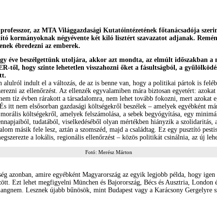
 professzor, az MTA Világgazdasági Kutatóintézetének főtanácsadója szer
ító kormányoknak négyévente két kiló lisztért szavazatot adjanak. Remén
enek ébredezni az emberek.
gy éve beszélgettünk utoljára, akkor azt mondta, az elmúlt időszakban a
ER-től, hogy szinte lehetetlen visszahozni őket a fásultságból, a gyűlölk
tt.
alulról indult el a változás, de az is benne van, hogy a politikai pártok is felé
zerezni az ellenőrzést. Az ellenzék egyvalamiben mára biztosan egyetért: azokat
nem tíz évben rárakott a társadalomra, nem lehet tovább fokozni, mert azokat e
. És itt nem elsősorban gazdasági költségekről beszélek – amelyek egyébként m
 morális költségekről, amelyek felszámolása, a sebek begyógyítása, egy minimál
napjaiból, tudatából, viselkedéséből olyan mértékben hiányzik a szolidaritás, 
lom másik fele lesz, aztán a szomszéd, majd a családtag. Ez egy pusztító pestis
szerezte a lokális, regionális ellenőrzést – közös politikát csinálnia, az új leh
Fotó: Merész Márton
nség azonban, amire egyébként Magyarország az egyik legjobb példa, hogy igen e
zött. Ezt lehet megfigyelni München és Bajorország, Bécs és Ausztria, London 
 hangnem. Lesznek újabb bűnösök, mint Budapest vagy a Karácsony Gergelyre s