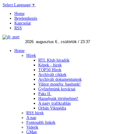
Select Language
▼
Home
Bejelentkezés
Kapcsolat
RSS
Home
Hírek
RTL Klub híradók
Képek - hírek
TOP50 Hírek
Archívált cikkek
Archívált dokumentumok
Viktor mondja: hasítunk!
Győzelmünk kovácsai
Paks II.
Hazudjunk történelmet!
A nagy trafikrablás
Orbán Vikipédia
RSS hírek
A nap
Fontosabb linkek
Videók
GMap