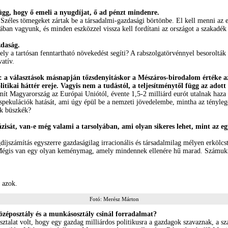
gg, hogy ő emeli a nyugdíjat, ő ad pénzt mindenre.
zéles tömegeket zártak be a társadalmi-gazdasági börtönbe. El kell menni az em
ban vagyunk, és minden eszközzel vissza kell fordítani az országot a szakadék 
zdaság.
y a tartósan fenntartható növekedést segíti? A rabszolgatörvénnyel besorolták
atív.
a választások másnapján tőzsdenyitáskor a Mészáros-birodalom értéke azonn
tikai háttér ereje. Vagyis nem a tudástól, a teljesítménytől függ az adott 
ámít Magyarország az Európai Uniótól, évente 1,5-2 milliárd eurót utalnak haz
ekulációk hatását, ami úgy épül be a nemzeti jövedelembe, mintha az ténylege
nk büszkék?
sát, van-e még valami a tarsolyában, ami olyan sikeres lehet, mint az egy
gdíjszámítás egyszerre gazdaságilag irracionális és társadalmilag mélyen erkö
et. Mégis van egy olyan keménymag, amely mindennek ellenére hű marad. Számukr
 azok.
Fotó: Merész Márton
özéposztály és a munkásosztály csinál forradalmat?
asztalat volt, hogy egy gazdag milliárdos politikusra a gazdagok szavaznak, a