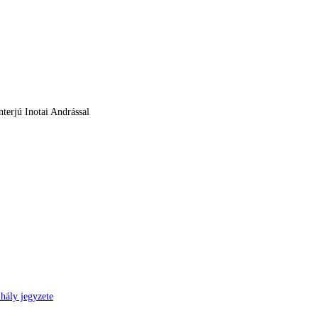
terjú Inotai Andrással
hály jegyzete