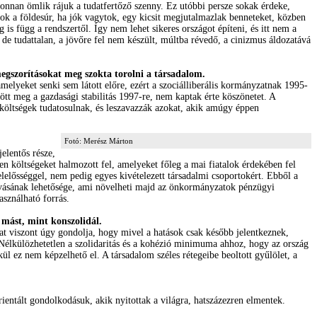
onnan ömlik rájuk a tudatfertőző szenny. Ez utóbbi persze sokak érdeke,
yok a földesúr, ha jók vagytok, egy kicsit megjutalmazlak benneteket, közben
is függ a rendszertől. Így nem lehet sikeres országot építeni, és itt nem a
de tudattalan, a jövőre fel nem készült, múltba révedő, a cinizmus áldozatává
megszorításokat meg szokta torolni a társadalom.
lyeket senki sem látott előre, ezért a szociálliberális kormányzatnak 1995-
tt meg a gazdasági stabilitás 1997-re, nem kaptak érte köszönetet. A
 költségek tudatosulnak, és leszavazzák azokat, akik amúgy éppen
Fotó: Merész Márton
elentős része,
en költségeket halmozott fel, amelyeket főleg a mai fiatalok érdekében fel
elelősséggel, nem pedig egyes kivételezett társadalmi csoportokért. Ebből a
hívásának lehetősége, ami növelheti majd az önkormányzatok pénzügyi
sználható forrás.
mást, mint konszolidál.
zat viszont úgy gondolja, hogy mivel a hatások csak később jelentkeznek,
. Nélkülözhetetlen a szolidaritás és a kohézió minimuma ahhoz, hogy az ország
l ez nem képzelhető el. A társadalom széles rétegeibe beoltott gyűlölet, a
rientált gondolkodásuk, akik nyitottak a világra, hatszázezren elmentek.