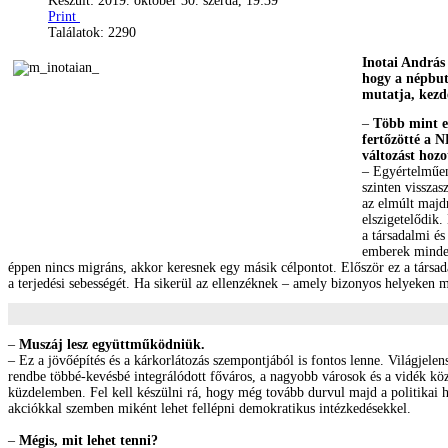
Készült: 2019. október 30. szerda, 19:39
Print
Találatok: 2290
Inotai András
hogy a népbut
mutatja, kezd
–
Több mint e
fertőzötté a N
változást hozo
– Egyértelműen 
szinten visszas
az elmúlt majd
elszigetelődik
a társadalmi és
emberek minden
éppen nincs migráns, akkor keresnek egy másik célpontot. Először ez a társada
a terjedési sebességét. Ha sikerül az ellenzéknek – amely bizonyos helyeken meg
–
Muszáj lesz együttműködniük.
– Ez a jövőépítés és a kárkorlátozás szempontjából is fontos lenne. Világjele
rendbe többé-kevésbé integrálódott főváros, a nagyobb városok és a vidék kö
küzdelemben. Fel kell készülni rá, hogy még tovább durvul majd a politikai
akciókkal szemben miként lehet fellépni demokratikus intézkedésekkel.
–
Mégis, mit lehet tenni?