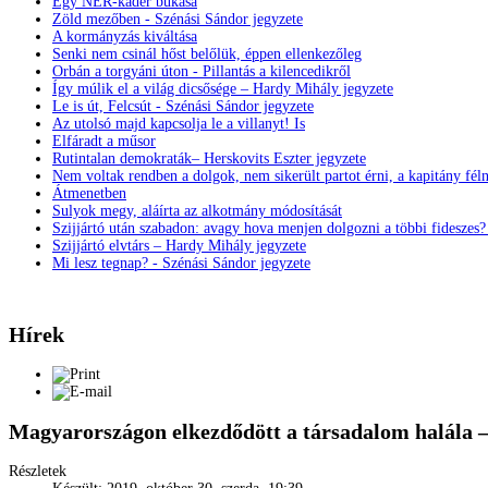
Egy NER-káder bukása
Zöld mezőben - Szénási Sándor jegyzete
A kormányzás kiváltása
Senki nem csinál hőst belőlük, éppen ellenkezőleg
Orbán a torgyáni úton - Pillantás a kilencedikről
Így múlik el a világ dicsősége – Hardy Mihály jegyzete
Le is út, Felcsút - Szénási Sándor jegyzete
Az utolsó majd kapcsolja le a villanyt! Is
Elfáradt a műsor
Rutintalan demokraták– Herskovits Eszter jegyzete
Nem voltak rendben a dolgok, nem sikerült partot érni, a kapitány fél
Átmenetben
Sulyok megy, aláírta az alkotmány módosítását
Szijjártó után szabadon: avagy hova menjen dolgozni a többi fideszes
Szijjártó elvtárs – Hardy Mihály jegyzete
Mi lesz tegnap? - Szénási Sándor jegyzete
Hírek
Magyarországon elkezdődött a társadalom halála –
Részletek