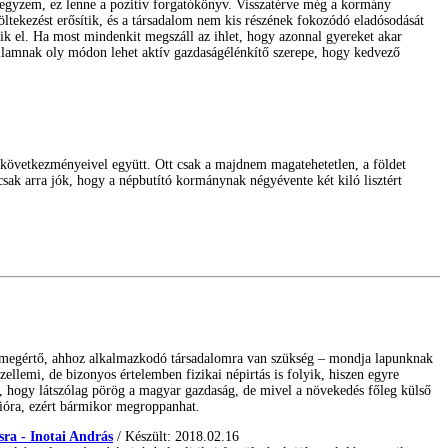
jegyzem, ez lenne a pozitív forgatókönyv. Visszatérve még a kormány
ltekezést erősítik, és a társadalom nem kis részének fokozódó eladósodását
ik el. Ha most mindenkit megszáll az ihlet, hogy azonnal gyereket akar
államnak oly módon lehet aktív gazdaságélénkítő szerepe, hogy kedvező
a következményeivel együtt. Ott csak a majdnem magatehetetlen, a földet
sak arra jók, hogy a népbutító kormánynak négyévente két kiló lisztért
ot megértő, ahhoz alkalmazkodó társadalomra van szükség – mondja lapunknak
llemi, de bizonyos értelemben fizikai népirtás is folyik, hiszen egyre
ti, hogy látszólag pörög a magyar gazdaság, de mivel a növekedés főleg külső
zióra, ezért bármikor megroppanhat.
sra - Inotai András
/ Készült: 2018.02.16