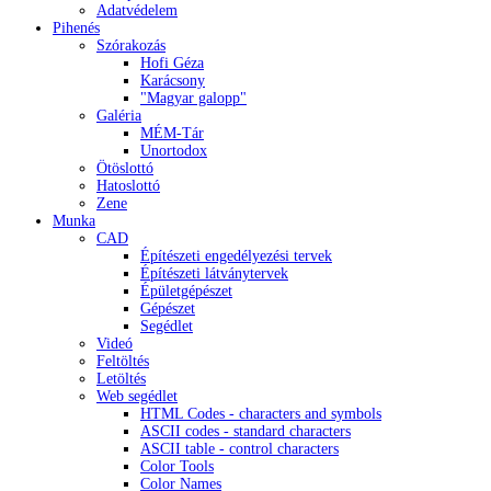
Adatvédelem
Pihenés
Szórakozás
Hofi Géza
Karácsony
"Magyar galopp"
Galéria
MÉM-Tár
Unortodox
Ötöslottó
Hatoslottó
Zene
Munka
CAD
Építészeti engedélyezési tervek
Építészeti látványtervek
Épületgépészet
Gépészet
Segédlet
Videó
Feltöltés
Letöltés
Web segédlet
HTML Codes - characters and symbols
ASCII codes - standard characters
ASCII table - control characters
Color Tools
Color Names