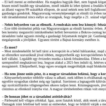
– El kell menni az emberekhez. Ha magukra hagyják őket, nem fognak kiigazod
hiszen minél butább egy társadalom, minél inkább ki lehet építeni a feudális 
az állami vagyon 99 százalékát ellopom, de azzal nektek nem kell foglalkozni. 
gazdaságra gondolok. Magyarország versenyképességét az elmúlt tíz évben tuda
vált társadalommal nincs esélye az országnak, hogy megélje a 21. század vég
–
Nehéz helyzetben van az ellenzék. A rendrakás nem lesz könnyű: felszám
– Erre több történelmi példa van Magyarországon az elmúlt harminc évben. Az
ben kemény megszorító intézkedéseket kellett bevezetnie a Bokros-csomag kere
társadalmi tudat ugyanis mindig a gazdasági folyamatok mögött jár. Gazdasági
megalapozták a jövőjüket. Ugyanez történt a Bajnai-kormány esetében is.
–
És most?
– Most mindenekelőtt fel kell tárni a korrupciót és a belső hálózatokat, maj
az ellenzékre szavazóknál jóval többen, megnyerhetők egy korrupcióellenes fel
kell vállalni. Legalább egy évtizedes munka a károk felszámolása. Ebben a kor
szempontból meghatározó lesz, hogyan alakul a 2021-ben induló új, hétéves u
mozgásterét. Elképzelhető, hogy egyes országok megpróbálják majd blokkolni 
–
Ha nem jönne uniós pénz, és a magyar társadalom belátná, hogy a ko
– Kényszerhelyzetekre többféle válasz is adható, ezek időben is elválhatnak 
egyelőre nyugodtan rátehet még egy lapáttal. Szerintem a legnagyobb kihívás a
egy nyolcmilliárdos világtengerben sikeres tudjon lenni. Közmegegyezés, jövőo
cinizmus az ellenkező irányba visz. A magyar történelemben ritkán volt ennyir
–
De honnan jöhet ez a társadalmi attitűdváltás?
– Párbeszéd kell világos célokkal. Igaz, azon fiatalok közül, akik ennek a tá
Önmaguk iránt felelőssé kell tenni az embereket, hogy ne felülről várják a me