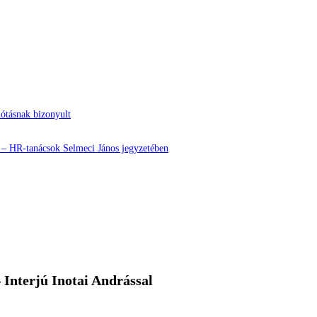
nótásnak bizonyult
? – HR-tanácsok Selmeci János jegyzetében
 Interjú Inotai Andrással