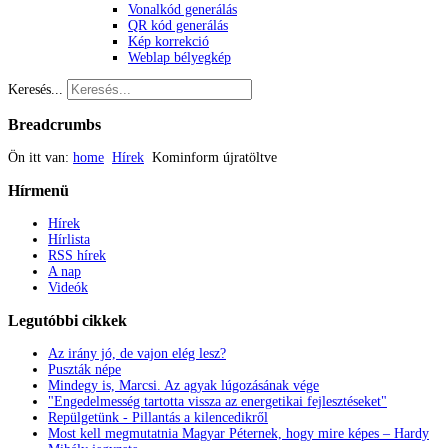
Vonalkód generálás
QR kód generálás
Kép korrekció
Weblap bélyegkép
Keresés...
Breadcrumbs
Ön itt van:
home
Hírek
Kominform újratöltve
Hírmenü
Hírek
Hírlista
RSS hírek
A nap
Videók
Legutóbbi
cikkek
Az irány jó, de vajon elég lesz?
Puszták népe
Mindegy is, Marcsi. Az agyak lúgozásának vége
"Engedelmesség tartotta vissza az energetikai fejlesztéseket"
Repülgetünk - Pillantás a kilencedikről
Most kell megmutatnia Magyar Péternek, hogy mire képes – Hardy