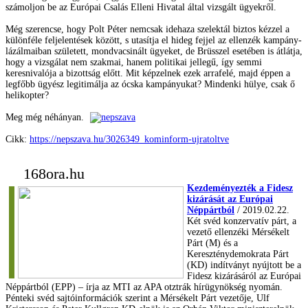
számoljon be az Európai Csalás Elleni Hivatal által vizsgált ügyekről.
Még szerencse, hogy Polt Péter nemcsak idehaza szelektál biztos kézzel a
különféle feljelentések között, s utasítja el hideg fejjel az ellenzék kampány-
lázálmaiban született, mondvacsinált ügyeket, de Brüsszel esetében is átlátja,
hogy a vizsgálat nem szakmai, hanem politikai jellegű, így semmi
keresnivalója a bizottság előtt. Mit képzelnek ezek arrafelé, majd éppen a
legfőbb ügyész legitimálja az ócska kampányukat? Mindenki hülye, csak ő
helikopter?
Meg még néhányan.
Cikk:
https://nepszava.hu/3026349_kominform-ujratoltve
168ora.hu
Kezdeményezték a Fidesz
kizárását az Európai
Néppártból
/ 2019.02.22.
Két svéd konzervatív párt, a
vezető ellenzéki Mérsékelt
Párt (M) és a
Kereszténydemokrata Párt
(KD) indítványt nyújtott be a
Fidesz kizárásáról az Európai
Néppártból (EPP) – írja az MTI az APA otztrák hírügynökség nyomán.
Pénteki svéd sajtóinformációk szerint a Mérsékelt Párt vezetője, Ulf