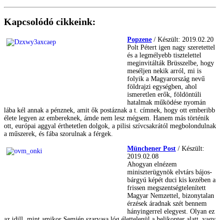
Kapcsolódó cikkeink:
Popzene
/ Készült: 2019.02.20
Polt Pétert igen nagy szeretettel
és a legmélyebb tisztelettel
meginvitálták Brüsszelbe, hogy
meséljen nekik arról, mi is
folyik a Magyarország nevű
földrajzi egységben, ahol
ismeretlen erők, földöntúli
hatalmak működése nyomán
lába kél annak a pénznek, amit ők postáznak a t. címnek, hogy ott emberibb
élete legyen az embereknek, ámde nem lesz mégsem. Hanem más történik
ott, európai aggyal érthetetlen dolgok, a pilisi szívcsakrától megbolondulnak
a műszerek, és fába szorulnak a férgek.
Münchener Post
/ Készült:
2019.02.08
Ahogyan elnézem
miniszterügynök elvtárs bájos-
bárgyú képét duci kis kezében a
frissen megszentségtelenített
Magyar Nemzettel, bizonytalan
érzések áradnak szét bennem
hányingerrel elegyest. Olyan ez
az idill, mint amikor Semjén szarvasa lóg élettelenül a helikopter alatt, vagy