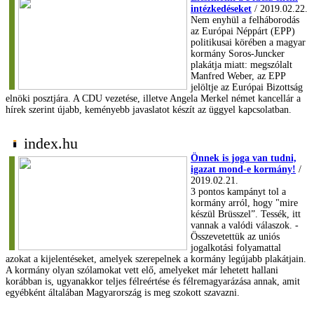
intézkedéseket
/ 2019.02.22.
Nem enyhül a felháborodás
az Európai Néppárt (EPP)
politikusai körében a magyar
kormány Soros-Juncker
plakátja miatt: megszólalt
Manfred Weber, az EPP
jelöltje az Európai Bizottság
elnöki posztjára. A CDU vezetése, illetve Angela Merkel német kancellár a
hírek szerint újabb, keményebb javaslatot készít az üggyel kapcsolatban.
index.hu
Önnek is joga van tudni,
igazat mond-e kormány!
/
2019.02.21.
3 pontos kampányt tol a
kormány arról, hogy "mire
készül Brüsszel”. Tessék, itt
vannak a valódi válaszok. -
Összevetettük az uniós
jogalkotási folyamattal
azokat a kijelentéseket, amelyek szerepelnek a kormány legújabb plakátjain.
A kormány olyan szólamokat vett elő, amelyeket már lehetett hallani
korábban is, ugyanakkor teljes félreértése és félremagyarázása annak, amit
egyébként általában Magyarország is meg szokott szavazni.