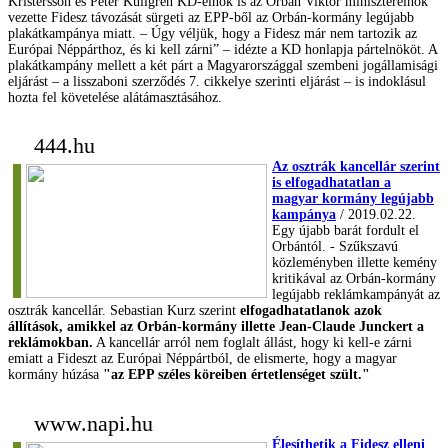
Kristersson és Peter Kullgren KD-elnök is az Orbán Viktor miniszterelnök
vezette Fidesz távozását sürgeti az EPP-ből az Orbán-kormány legújabb
plakátkampánya miatt. – Úgy véljük, hogy a Fidesz már nem tartozik az
Európai Néppárthoz, és ki kell zárni” – idézte a KD honlapja pártelnököt. A
plakátkampány mellett a két párt a Magyarországgal szembeni jogállamisági
eljárást – a lisszaboni szerződés 7. cikkelye szerinti eljárást – is indoklásul
hozta fel követelése alátámasztásához.
444.hu
Az osztrák kancellár szerint
is elfogadhatatlan a
magyar kormány legújabb
kampánya
/ 2019.02.22.
Egy újabb barát fordult el
Orbántól. - Szűkszavú
közleményben illette kemény
kritikával az Orbán-kormány
legújabb reklámkampányát az
osztrák kancellár. Sebastian Kurz szerint
elfogadhatatlanok azok
állítások, amikkel az Orbán-kormány illette Jean-Claude Junckert a
reklámokban.
A kancellár arról nem foglalt állást, hogy ki kell-e zárni
emiatt a Fideszt az Európai Néppártból, de elismerte, hogy a magyar
kormány húzása
"az EPP széles köreiben értetlenséget szült."
www.napi.hu
Élesíthetik a Fidesz elleni