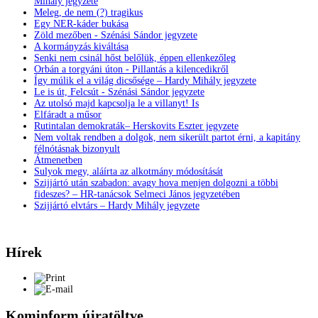
Mihály jegyzete
Meleg, de nem (?) tragikus
Egy NER-káder bukása
Zöld mezőben - Szénási Sándor jegyzete
A kormányzás kiváltása
Senki nem csinál hőst belőlük, éppen ellenkezőleg
Orbán a torgyáni úton - Pillantás a kilencedikről
Így múlik el a világ dicsősége – Hardy Mihály jegyzete
Le is út, Felcsút - Szénási Sándor jegyzete
Az utolsó majd kapcsolja le a villanyt! Is
Elfáradt a műsor
Rutintalan demokraták– Herskovits Eszter jegyzete
Nem voltak rendben a dolgok, nem sikerült partot érni, a kapitány
félnótásnak bizonyult
Átmenetben
Sulyok megy, aláírta az alkotmány módosítását
Szijjártó után szabadon: avagy hova menjen dolgozni a többi
fideszes? – HR-tanácsok Selmeci János jegyzetében
Szijjártó elvtárs – Hardy Mihály jegyzete
Hírek
Kominform újratöltve