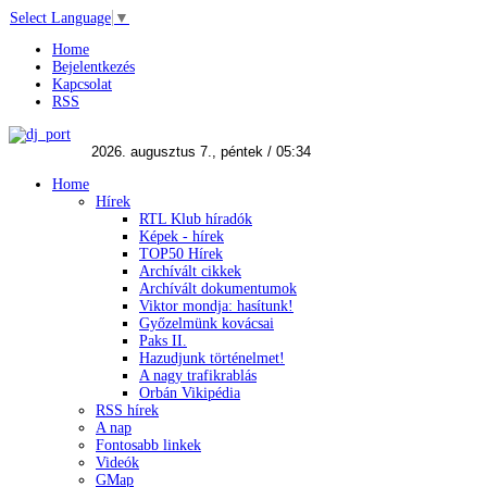
Select Language
▼
Home
Bejelentkezés
Kapcsolat
RSS
Home
Hírek
RTL Klub híradók
Képek - hírek
TOP50 Hírek
Archívált cikkek
Archívált dokumentumok
Viktor mondja: hasítunk!
Győzelmünk kovácsai
Paks II.
Hazudjunk történelmet!
A nagy trafikrablás
Orbán Vikipédia
RSS hírek
A nap
Fontosabb linkek
Videók
GMap