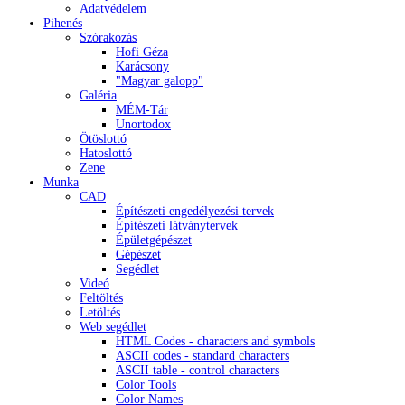
Adatvédelem
Pihenés
Szórakozás
Hofi Géza
Karácsony
"Magyar galopp"
Galéria
MÉM-Tár
Unortodox
Ötöslottó
Hatoslottó
Zene
Munka
CAD
Építészeti engedélyezési tervek
Építészeti látványtervek
Épületgépészet
Gépészet
Segédlet
Videó
Feltöltés
Letöltés
Web segédlet
HTML Codes - characters and symbols
ASCII codes - standard characters
ASCII table - control characters
Color Tools
Color Names