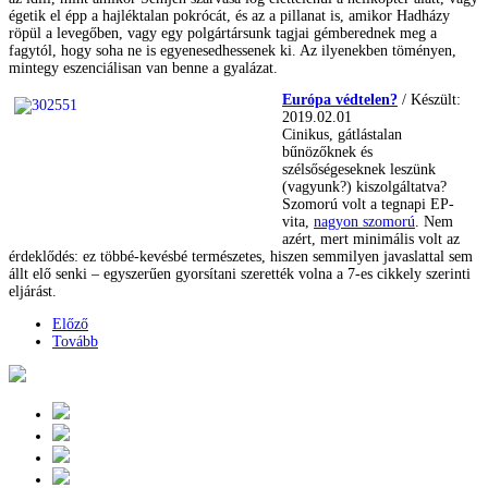
égetik el épp a hajléktalan pokrócát, és az a pillanat is, amikor Hadházy
röpül a levegőben, vagy egy polgártársunk tagjai gémberednek meg a
fagytól, hogy soha ne is egyenesedhessenek ki. Az ilyenekben töményen,
mintegy eszenciálisan van benne a gyalázat.
Európa védtelen?
/ Készült:
2019.02.01
Cinikus, gátlástalan
bűnözőknek és
szélsőségeseknek leszünk
(vagyunk?) kiszolgáltatva?
Szomorú volt a tegnapi EP-
vita,
nagyon szomorú
. Nem
azért, mert minimális volt az
érdeklődés: ez többé-kevésbé természetes, hiszen semmilyen javaslattal sem
állt elő senki – egyszerűen gyorsítani szerették volna a 7-es cikkely szerinti
eljárást.
Előző
Tovább