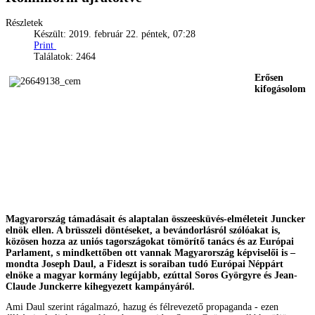
Részletek
Készült: 2019. február 22. péntek, 07:28
Print
Találatok: 2464
Erősen
kifogásolom
Magyarország támadásait és alaptalan összeesküvés-elméleteit Juncker
elnök ellen. A brüsszeli döntéseket, a bevándorlásról szólóakat is,
közösen hozza az uniós tagországokat tömörítő tanács és az Európai
Parlament, s mindkettőben ott vannak Magyarország képviselői is –
mondta Joseph Daul, a Fideszt is soraiban tudó Európai Néppárt
elnöke a magyar kormány legújabb, ezúttal Soros Györgyre és Jean-
Claude Junckerre kihegyezett kampányáról.
Ami Daul szerint rágalmazó, hazug és félrevezető propaganda - ezen