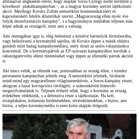
állításaival alighanem elérte, hogy majdan Soros György mellé kerüljön a
következő plakátkampányban -, az a magyar kormány szerint tájékoztató
akció. Merthogy Kovács Zoltán nemzetközi kommunikációért és
kapcsolatokért felelős államtitkár szerint „Magyarország ellen nyolc éve
folyik dezinformációs kampány”, s a hagyományos médiában teljesen más
képet adnak az országról, mint ami a valóság.
Ami önmagában igaz is, elég belenézni a köztévé bármelyik hírműsorába,
vagy beleolvasni a kormányhű sajtóba, de Kovács éppen a másik oldalra
gondolt mint hazug kampánymédiára, mely doszt az uniós választásokra
koncentrál. De a kormánypártok az EP-szavazás kampányához sorolták a
rabszolgatörvény elleni tüntetéseket vagy éppen az ellenzéki pártok akcióit
is.
Aki nincs velük, az ellenük van, pontosabban az ország ellen, s mindez
permanens kampányban jelenik meg. A nemzetközi jelzések, bírálatok
mind-mind egy magyarellenes világösszeesküvés, a Soros-kampány részei,
ahogyan a hazai korrupcióra rávilágító, a számonkérést hiányoló
megnyilvánulások is. Teljesen érthető tehát, hogy a kormány az ország
érdekében védekezik, s a defenzíva része a tájékoztatás. Ha kell,
óriásplakáton, kolumnás hirdetésekben, tévéreklámokban, s biztos, ami
biztos, a teljes kormánymédia is ezen kotta alapján dolgozik.