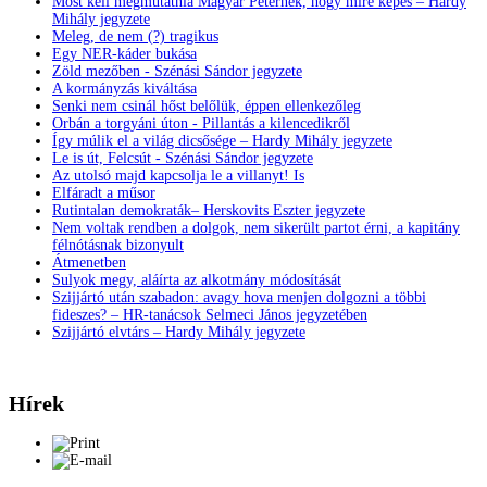
Most kell megmutatnia Magyar Péternek, hogy mire képes – Hardy
Mihály jegyzete
Meleg, de nem (?) tragikus
Egy NER-káder bukása
Zöld mezőben - Szénási Sándor jegyzete
A kormányzás kiváltása
Senki nem csinál hőst belőlük, éppen ellenkezőleg
Orbán a torgyáni úton - Pillantás a kilencedikről
Így múlik el a világ dicsősége – Hardy Mihály jegyzete
Le is út, Felcsút - Szénási Sándor jegyzete
Az utolsó majd kapcsolja le a villanyt! Is
Elfáradt a műsor
Rutintalan demokraták– Herskovits Eszter jegyzete
Nem voltak rendben a dolgok, nem sikerült partot érni, a kapitány
félnótásnak bizonyult
Átmenetben
Sulyok megy, aláírta az alkotmány módosítását
Szijjártó után szabadon: avagy hova menjen dolgozni a többi
fideszes? – HR-tanácsok Selmeci János jegyzetében
Szijjártó elvtárs – Hardy Mihály jegyzete
Hírek