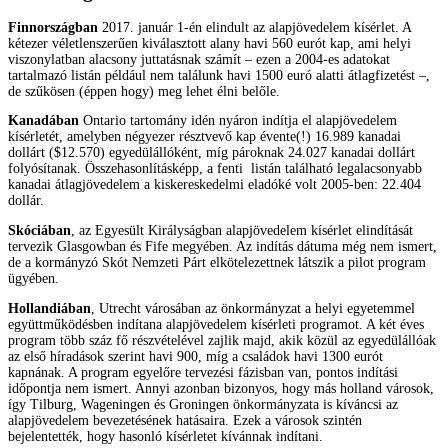
Finnországban
2017. január 1-én elindult az alapjövedelem kísérlet. A
kétezer véletlenszerűen kiválasztott alany havi 560 eurót kap, ami helyi
viszonylatban alacsony juttatásnak számít – ezen a 2004-es adatokat
tartalmazó listán például nem találunk havi 1500 euró alatti átlagfizetést –,
de szűkösen (éppen hogy) meg lehet élni belőle.
Kanadában
Ontario tartomány idén nyáron indítja el alapjövedelem
kísérletét, amelyben négyezer résztvevő kap évente(!) 16.989 kanadai
dollárt ($12.570) egyedülállóként, míg pároknak 24.027 kanadai dollárt
folyósítanak. Összehasonlításképp, a fenti listán található legalacsonyabb
kanadai átlagjövedelem a kiskereskedelmi eladóké volt 2005-ben: 22.404
dollár.
Skóciában
, az Egyesült Királyságban alapjövedelem kísérlet elindítását
tervezik Glasgowban és Fife megyében. Az indítás dátuma még nem ismert,
de a kormányzó Skót Nemzeti Párt elkötelezettnek látszik a pilot program
ügyében.
Hollandiában
, Utrecht városában az önkormányzat a helyi egyetemmel
együttműködésben indítana alapjövedelem kísérleti programot. A két éves
program több száz fő részvételével zajlik majd, akik közül az egyedülállóak
az első híradások szerint havi 900, míg a családok havi 1300 eurót
kapnának. A program egyelőre tervezési fázisban van, pontos indítási
időpontja nem ismert. Annyi azonban bizonyos, hogy más holland városok,
így Tilburg, Wageningen és Groningen önkormányzata is kíváncsi az
alapjövedelem bevezetésének hatásaira. Ezek a városok szintén
bejelentették, hogy hasonló kísérletet kívánnak indítani.