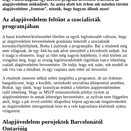
alapjövedelem működését. Az azóta eltelt két évben sok minden történt
alapjövedelem „fronton”, nézzük, hogy hogyan állunk most!
Az alapjövedelem feltűnt a szocialisták
programjában
A hazai közéletet/közbeszédet illetően az egyik legfontosabb változás, hogy
az alapjövedelem bevezetésének gondolata bekerült a szocialisták
kormányfőjelöltjének, Botka Lászlónak a programjába. Bár a részletek még
nem világosak, de egy 444.hu-nak adott interjúból a következőt tudjuk: Azt
ő maga is elismerte, hogy az ötlet még nagyon képlékeny, ő első körben azt
vizsgálná meg, hogy az ország legelmaradottabb régióiban van-e lehetőség
családi alapjövedelem bevezetésére. De tudja, hogy sok szám, sok modell és
sok vita van a témában, és egy csapásra nem lehet ezt bevezetni.
A részletek ismerete nélkül nehéz megítélni a programot, de azt érdemes
hangsúlyozni, hogy a korábbi, tartózkodó szocialista állásponttal szemben,
Botkát, úgy tűnik, hogy komolyan érdekli a feltétlen alapjövedelemben
rejlő lehetőség. Hogy az MSZP miniszterelnök-jelöltje nyitott az
alapjövedelemre és annak lehetséges bevezetésére, az nyilván nem független
attól, hogy a pár évvel ezelőtti állapothoz képest ugyancsak megnövekedett
az alapjövedelem támogatóinak köre és a vele kapcsolatos kísérletek száma
világszerte.
Alapjövedelem porojektek Barcelonától
Ontarióig