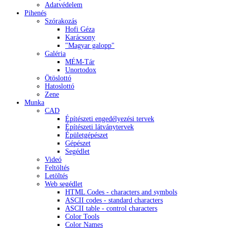
Adatvédelem
Pihenés
Szórakozás
Hofi Géza
Karácsony
"Magyar galopp"
Galéria
MÉM-Tár
Unortodox
Ötöslottó
Hatoslottó
Zene
Munka
CAD
Építészeti engedélyezési tervek
Építészeti látványtervek
Épületgépészet
Gépészet
Segédlet
Videó
Feltöltés
Letöltés
Web segédlet
HTML Codes - characters and symbols
ASCII codes - standard characters
ASCII table - control characters
Color Tools
Color Names