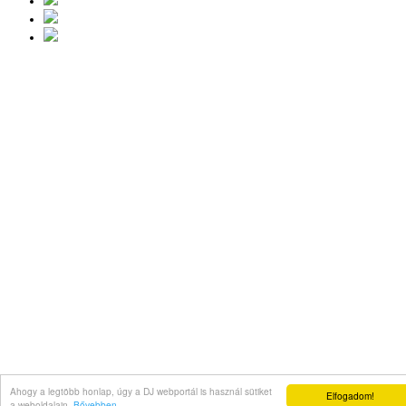
Ahogy a legtöbb honlap, úgy a DJ webportál is használ sütiket
Elfogadom!
a weboldalain.
Bővebben