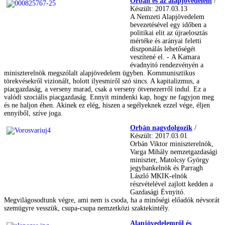
Orbán és az alapjövedelem
/
Készült: 2017.03.13
A Nemzeti Alapjövedelem
bevezetésével egy időben a
politikai elit az újraelosztás
mértéke és arányai feletti
diszponálás lehetőségét
veszítené el. - A Kamara
évadnyitó rendezvényén a
miniszterelnök megszólalt alapjövedelem ügyben. Kommunisztikus
törekvésekről vizionált, holott ilyesmiről szó sincs. A kapitalizmus, a
piacgazdaság, a verseny marad, csak a verseny ötvenezerről indul. Ez a
valódi szociális piacgazdaság. Ennyit mindenki kap, hogy ne fagyjon meg
és ne haljon éhen. Akinek ez elég, hiszen a segélyeknek ezzel vége, éljen
ennyiből, szíve joga.
Orbán nagydolgozik
/
Készült: 2017.03.01
Orbán Viktor miniszterelnök,
Varga Mihály nemzetgazdasági
miniszter, Matolcsy György
jegybankelnök és Parragh
László MKIK-elnök
részvételével zajlott kedden a
Gazdasági Évnyitó.
Megvilágosodtunk végre, ami nem is csoda, ha a minőségi előadók névsorát
szemügyre vesszük, csupa-csupa nemzetközi szaktekintély.
Alapjövedelemről és