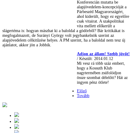
Konferencián mutatta be
alapjövedelem-koncepcióját a
Párbeszéd Magyarországért,
ahol kiderült, hogy ez egyelőre
csak vitairat. A szakpolitikai
vita mellett előkerült a
slágertéma is: hogyan mászhat ki a baloldal a gödörből? Bár kritikákat is
megfogalmazott, de Surányi György volt jegybankelnök szerint az
alapjövedelem célkitűzése helyes. A PM szerint, ha a baloldal nem tesz új
ajánlatot, akkor jön a Jobbik.
Adjon az állam! Szebb jövőt!
/ Készült: 2014.01.12
Mi vesz rá több száz embert,
hogy a Kossuth Klub
nagytermében zsúfolódjon
össze szombat délelőtt? Hát az
ingyen pénz ötlete!
Előző
Tovább