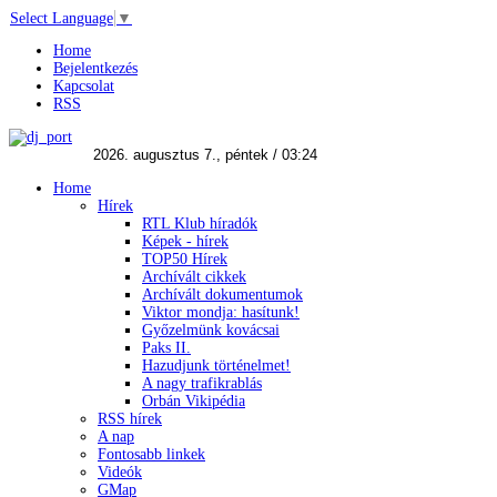
Select Language
▼
Home
Bejelentkezés
Kapcsolat
RSS
Home
Hírek
RTL Klub híradók
Képek - hírek
TOP50 Hírek
Archívált cikkek
Archívált dokumentumok
Viktor mondja: hasítunk!
Győzelmünk kovácsai
Paks II.
Hazudjunk történelmet!
A nagy trafikrablás
Orbán Vikipédia
RSS hírek
A nap
Fontosabb linkek
Videók
GMap