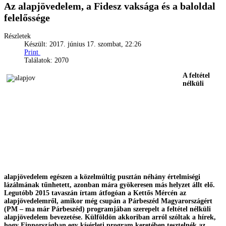
Az alapjövedelem, a Fidesz vaksága és a baloldal
felelőssége
Részletek
Készült: 2017. június 17. szombat, 22:26
Print
Találatok: 2070
A feltétel
nélküli
alapjövedelem egészen a közelmúltig pusztán néhány értelmiségi
lázálmának tűnhetett, azonban mára gyökeresen más helyzet állt elő.
Legutóbb 2015 tavaszán írtam átfogóan a Kettős Mércén az
alapjövedelemről, amikor még csupán a Párbeszéd Magyarországért
(PM – ma már Párbeszéd) programjában szerepelt a feltétel nélküli
alapjövedelem bevezetése. Külföldön akkoriban arról szóltak a hírek,
hogy Finnországban egy kísérleti program keretében tesztelnék az