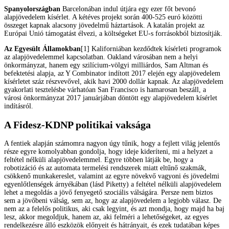
Spanyolországban
Barcelonában indul útjára egy ezer főt bevonó
alapjövedelem kísérlet. A kétéves projekt során 400-525 euró közötti
összeget kapnak alacsony jövedelmű háztartások. A katalán projekt az
Európai Unió támogatást élvezi, a költségeket EU-s forrásokból biztosítják.
Az Egyesült Államokban
[1] Kaliforniában kezdődtek kísérleti programok
az alapjövedelemmel kapcsolatban. Oakland városában nem a helyi
önkormányzat, hanem egy szilícium-völgyi milliárdos, Sam Altman és
befektetési alapja, az Y Combinator indított 2017 elején egy alapjövedelem
kísérletet száz részvevővel, akik havi 2000 dollár kapnak. Az alapjövedelem
gyakorlati tesztelésbe várhatóan San Francisco is hamarosan beszáll, a
városi önkormányzat 2017 januárjában döntött egy alapjövedelem kísérlet
indításról.
A Fidesz-KDNP politikai vaksága
A fentiek alapján számomra nagyon úgy tűnik, hogy a fejlett világ jelentős
része egyre komolyabban gondolja, hogy ideje kideríteni, mi a helyzet a
feltétel nélküli alapjövedelemmel. Egyre többen látják be, hogy a
robotizáció és az automata termelési rendszerek miatt eltűnő szakmák,
csökkenő munkakereslet, valamint az egyre növekvő vagyoni és jövedelmi
egyenlőtlenségek árnyékában (lásd Piketty) a feltétel nélküli alapjövedelem
lehet a megoldás a jövő fenyegető szociális válságára. Persze nem biztos
sem a jövőbeni válság, sem az, hogy az alapjövedelem a legjobb válasz. De
nem az a felelős politikus, aki csak legyint, és azt mondja, hogy majd ha baj
lesz, akkor megoldjuk, hanem az, aki felméri a lehetőségeket, az egyes
rendelkezésre álló eszközök előnyeit és hátrányait, és ezek tudatában képes