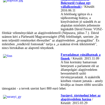
Bokrosról (válasz egy
vállalkozónak)
/ Készült:
2016.06.11
A felelősség igénye és a
tájékozottság hiánya, a
kinyilvánított jó szándék és az
alaptalan minősítés jellemezte
leginkább Dávid Ferenc VOSZ-
főtitkár véleménycikkét az alapjövedelemről (Népszava, július 7.). Dávid
számon kéri a Párbeszéd Magyarországért (PM) felelősségét, szerinte „be
nem teljesülő reményeket ébreszthet” az alapjövedelem „propagálása”. És
miközben „rendkívül fontosnak” tartja a „a szakmai érvek ütköztetését”,
nincs birtokában az alapvető tényeknek.
Forradalmat csinálhatnak a
finnek
/ Készült: 2015.11.09
A finn kormány hamarosan
beterjeszti a parlament elé az
állampolgári alapjövedelem
bevezetéséről szóló
törvényjavaslatát. A szakértők
körében vitatott juttatás - amely
kiváltja az összes többi szociális
támogatást - a tervek szerint havi 800 euró lehet.
Surányi: történelmi lehet az
alapjövedelem hatása
/
Készült: 2015.03.29