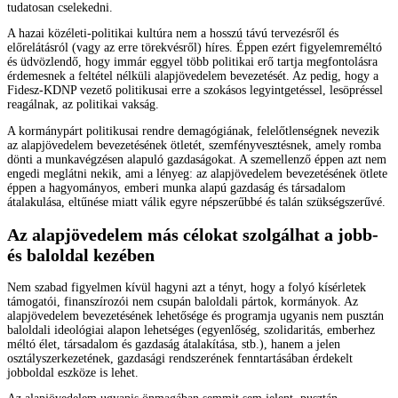
tudatosan cselekedni.
A hazai közéleti-politikai kultúra nem a hosszú távú tervezésről és
előrelátásról (vagy az erre törekvésről) híres. Éppen ezért figyelemreméltó
és üdvözlendő, hogy immár eggyel több politikai erő tartja megfontolásra
érdemesnek a feltétel nélküli alapjövedelem bevezetését. Az pedig, hogy a
Fidesz-KDNP vezető politikusai erre a szokásos legyintgetéssel, lesöpréssel
reagálnak, az politikai vakság.
A kormánypárt politikusai rendre demagógiának, felelőtlenségnek nevezik
az alapjövedelem bevezetésének ötletét, szemfényvesztésnek, amely romba
dönti a munkavégzésen alapuló gazdaságokat. A szemellenző éppen azt nem
engedi meglátni nekik, ami a lényeg: az alapjövedelem bevezetésének ötlete
éppen a hagyományos, emberi munka alapú gazdaság és társadalom
átalakulása, eltűnése miatt válik egyre népszerűbbé és talán szükségszerűvé.
Az alapjövedelem más célokat szolgálhat a jobb-
és baloldal kezében
Nem szabad figyelmen kívül hagyni azt a tényt, hogy a folyó kísérletek
támogatói, finanszírozói nem csupán baloldali pártok, kormányok. Az
alapjövedelem bevezetésének lehetősége és programja ugyanis nem pusztán
baloldali ideológiai alapon lehetséges (egyenlőség, szolidaritás, emberhez
méltó élet, társadalom és gazdaság átalakítása, stb.), hanem a jelen
osztályszerkezetének, gazdasági rendszerének fenntartásában érdekelt
jobboldal eszköze is lehet.