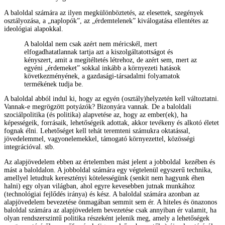
A baloldal számára az ilyen megkülönböztetés, az elesettek, szegények
osztályozása, a „naplopók”, az „érdemtelenek” kiválogatása ellentétes az
ideológiai alapokkal.
A baloldal nem csak azért nem méricskél, mert
elfogadhatatlannak tartja azt a kiszolgáltatottságot és
kényszert, amit a megítéltetés létrehoz, de azért sem, mert az
egyéni „érdemeket” sokkal inkább a környezeti hatások
következményének, a gazdasági-társadalmi folyamatok
termékének tudja be.
A baloldal abból indul ki, hogy az egyén (osztály)helyzetén kell változtatni.
Vannak-e megrögzött potyázók? Bizonyára vannak. De a baloldali
szociálpolitika (és politika) alapvetése az, hogy az ember(ek), ha
képességeik, forrásaik, lehetőségeik adottak, akkor tevékeny és alkotó életet
fognak élni. Lehetőséget kell tehát teremteni számukra oktatással,
jövedelemmel, vagyonelemekkel, támogató környezettel, közösségi
integrációval. stb.
Az alapjövedelem ebben az értelemben mást jelent a jobboldal kezében és
mást a baloldalon. A jobboldal számára egy végtelenül egyszerű technika,
amellyel letudtuk keresztényi kötelességünk (senkit nem hagyunk éhen
halni) egy olyan világban, ahol egyre kevesebben jutnak munkához
(technológiai fejlődés iránya) és kész. A baloldal számára azonban az
alapjövedelem bevezetése önmagában semmit sem ér. A hiteles és önazonos
baloldal számára az alapjövedelem bevezetése csak annyiban ér valamit, ha
olyan rendszerszintű politika részeként jelenik meg, amely a lehetőségek