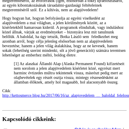
megteremtéséről, az erőforrások (igen, elsősorban a tőke) újraelosztásáról,
az egyén kibontakozásának társadalmi-gazdasági feltételeinek
megteremtéséről szól. Ez a kihívás, nem az alapjövedelem!
Hogy hogyan hat, hogyan befolyásolja az egyéni viselkedést az
alapjövedelem a mai világban, a jelen körülmények között, az a
kísérletekből hamarosan kiderül. A programok elindultak, vagy induláshoz
közel állnak, várjuk az eredményeket – bizonyára lesz mit tanulnunk
belőlük. A baloldal, ha úgy tetszik, Botka László sem feledkezhet meg
azonban arról, hogy célja jelenleg elsősorban nem az alapjövedelem
bevezetése, hanem a jelen világ átalakítása, hogy az ne kevesek, hanem
sokak (lehetőség szerint mindenki, sőt a jövő generációi) számára teremtsen
lehetőséget az emberhez méltó, boldog életre.
[1] Az alaszkai Állandó Alap (Alaska Permanent Found) kifizetéseit
nem sorolom a jelen alapjövedelem kísérletei közé, egyrészt mert
harminc évtizedes múltra tekintenek vissza, másrészt pedig mert az
olajbevételek egy részét osztja vissza, mintegy részesedésként az
államban élőknek, amely hol magasabb, hol alacsonyabb összeg.
Cikk:
http://kettosmerce.blog.hu/2017/06/16/az_alapjovedelem_..._baloldal_felelos
Kapcsolódó cikkeink: