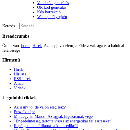
Vonalkód generálás
QR kód generálás
Kép korrekció
Weblap bélyegkép
Keresés...
Breadcrumbs
Ön itt van:
home
Hírek
Az alapjövedelem, a Fidesz vaksága és a baloldal
felelőssége
Hírmenü
Hírek
Hírlista
RSS hírek
A nap
Videók
Legutóbbi
cikkek
Az irány jó, de vajon elég lesz?
Puszták népe
Mindegy is, Marcsi. Az agyak lúgozásának vége
"Engedelmesség tartotta vissza az energetikai fejlesztéseket"
Repülgetünk - Pillantás a kilencedikről