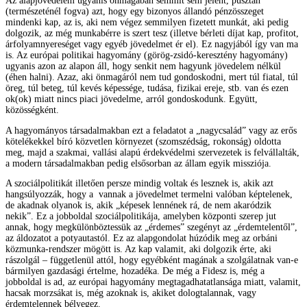
Az alapjövedelem ugyanis önmagában semmit sem jelent, pusztán
(természeténél fogva) azt, hogy egy bizonyos állandó pénzösszeget
mindenki kap, az is, aki nem végez semmilyen fizetett munkát, aki pedig
dolgozik, az még munkabérre is szert tesz (illetve bérleti díjat kap, profitot,
árfolyamnyereséget vagy egyéb jövedelmet ér el). Ez nagyjából így van ma
is. Az európai politikai hagyomány (görög-zsidó-keresztény hagyomány)
ugyanis azon az alapon áll, hogy senkit nem hagyunk jövedelem nélkül
(éhen halni). Azaz, aki önmagáról nem tud gondoskodni, mert túl fiatal, túl
öreg, túl beteg, túl kevés képessége, tudása, fizikai ereje, stb. van és ezen
ok(ok) miatt nincs piaci jövedelme, arról gondoskodunk. Együtt,
közösségként.
A hagyományos társadalmakban ezt a feladatot a „nagycsalád” vagy az erős
kötelékekkel bíró közvetlen környezet (szomszédság, rokonság) oldotta
meg, majd a szakmai, vallási alapú érdekvédelmi szervezetek is felvállalták,
a modern társadalmakban pedig elsősorban az állam egyik missziója.
A szociálpolitikát illetően persze mindig voltak és lesznek is, akik azt
hangsúlyozzák, hogy a vannak a jövedelmet termelni valóban képtelenek,
de akadnak olyanok is, akik „képesek lennének rá, de nem akaródzik
nekik”. Ez a jobboldal szociálpolitikája, amelyben központi szerep jut
annak, hogy megkülönböztessük az „érdemes” szegényt az „érdemtelentől”,
az áldozatot a potyautastól. Ez az alapgondolat húzódik meg az orbáni
közmunka-rendszer mögött is. Az kap valamit, aki dolgozik érte, aki
rászolgál – függetlenül attól, hogy egyébként magának a szolgálatnak van-e
bármilyen gazdasági értelme, hozadéka. De még a Fidesz is, még a
jobboldal is ad, az európai hagyomány megtagadhatatlansága miatt, valamit,
hacsak morzsákat is, még azoknak is, akiket dologtalannak, vagy
érdemtelennek bélyegez.