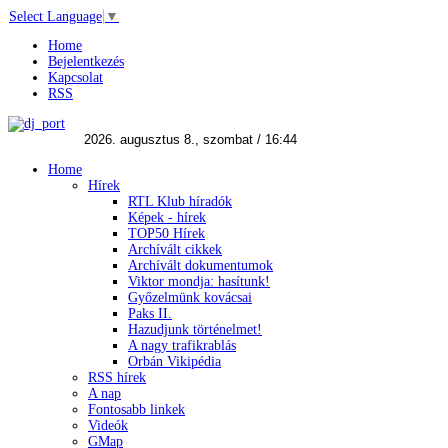
Select Language
▼
Home
Bejelentkezés
Kapcsolat
RSS
Home
Hírek
RTL Klub híradók
Képek - hírek
TOP50 Hírek
Archívált cikkek
Archívált dokumentumok
Viktor mondja: hasítunk!
Győzelmünk kovácsai
Paks II.
Hazudjunk történelmet!
A nagy trafikrablás
Orbán Vikipédia
RSS hírek
A nap
Fontosabb linkek
Videók
GMap