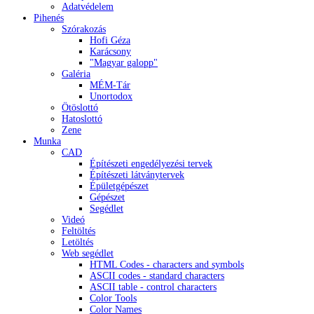
Adatvédelem
Pihenés
Szórakozás
Hofi Géza
Karácsony
"Magyar galopp"
Galéria
MÉM-Tár
Unortodox
Ötöslottó
Hatoslottó
Zene
Munka
CAD
Építészeti engedélyezési tervek
Építészeti látványtervek
Épületgépészet
Gépészet
Segédlet
Videó
Feltöltés
Letöltés
Web segédlet
HTML Codes - characters and symbols
ASCII codes - standard characters
ASCII table - control characters
Color Tools
Color Names