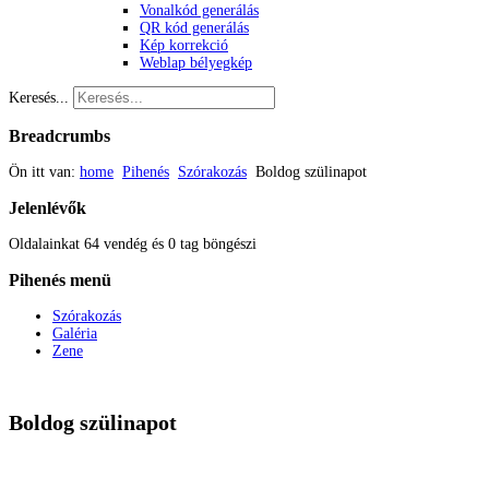
Vonalkód generálás
QR kód generálás
Kép korrekció
Weblap bélyegkép
Keresés...
Breadcrumbs
Ön itt van:
home
Pihenés
Szórakozás
Boldog szülinapot
Jelenlévők
Oldalainkat 64 vendég és 0 tag böngészi
Pihenés
menü
Szórakozás
Galéria
Zene
Boldog szülinapot