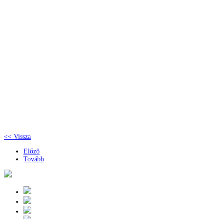
<< Vissza
Előző
Tovább