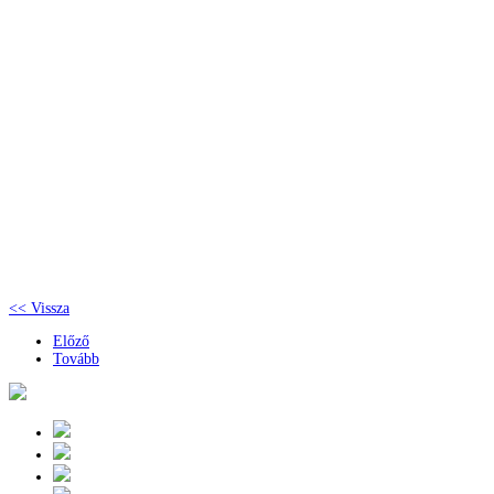
<< Vissza
Előző
Tovább