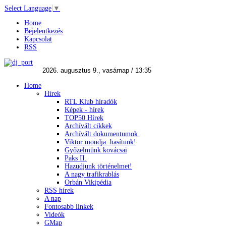
Select Language
▼
Home
Bejelentkezés
Kapcsolat
RSS
Home
Hírek
RTL Klub híradók
Képek - hírek
TOP50 Hírek
Archívált cikkek
Archívált dokumentumok
Viktor mondja: hasítunk!
Győzelmünk kovácsai
Paks II.
Hazudjunk történelmet!
A nagy trafikrablás
Orbán Vikipédia
RSS hírek
A nap
Fontosabb linkek
Videók
GMap