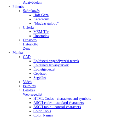
Adatvédelem
Pihenés
Szórakozás
Hofi Géza
Karácsony
"Magyar galopp"
Galéria
MÉM-Tár
Unortodox
Ötöslottó
Hatoslottó
Zene
Munka
CAD
Építészeti engedélyezési tervek
Építészeti látványtervek
Épületgépészet
Gépészet
Segédlet
Videó
Feltöltés
Letöltés
Web segédlet
HTML Codes - characters and symbols
ASCII codes - standard characters
ASCII table - control characters
Color Tools
Color Names