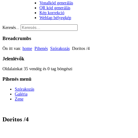
Vonalkód generálás
QR kód generálás
Kép korrekció
Weblap bélyegkép
Keresés...
Breadcrumbs
Ön itt van:
home
Pihenés
Szórakozás
Doritos /4
Jelenlévők
Oldalainkat 35 vendég és 0 tag böngészi
Pihenés
menü
Szórakozás
Galéria
Zene
Doritos /4