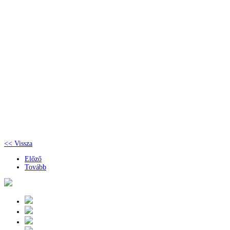
<< Vissza
Előző
Tovább