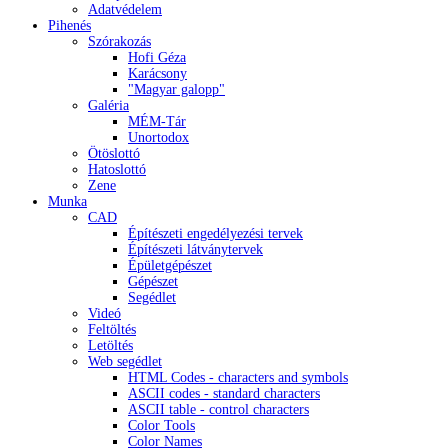
Adatvédelem
Pihenés
Szórakozás
Hofi Géza
Karácsony
"Magyar galopp"
Galéria
MÉM-Tár
Unortodox
Ötöslottó
Hatoslottó
Zene
Munka
CAD
Építészeti engedélyezési tervek
Építészeti látványtervek
Épületgépészet
Gépészet
Segédlet
Videó
Feltöltés
Letöltés
Web segédlet
HTML Codes - characters and symbols
ASCII codes - standard characters
ASCII table - control characters
Color Tools
Color Names