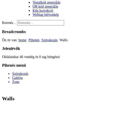
Vonalkód generálás
QR kód generálás
Kép korrekció
Weblap bélyegkép
Keresés...
Breadcrumbs
Ön itt van:
home
Pihenés
Szórakozás
Walls
Jelenlévők
Oldalainkat 46 vendég és 0 tag böngészi
Pihenés
menü
Szórakozás
Galéria
Zene
Walls