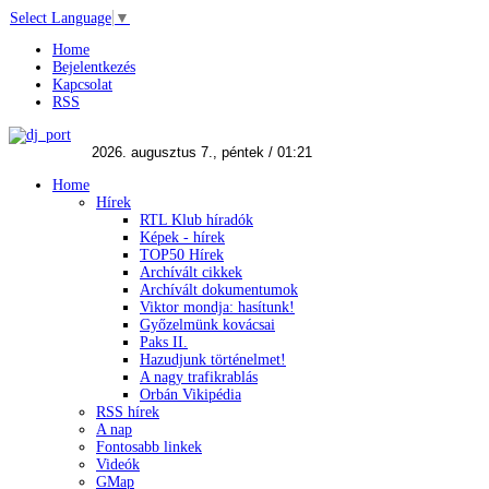
Select Language
▼
Home
Bejelentkezés
Kapcsolat
RSS
Home
Hírek
RTL Klub híradók
Képek - hírek
TOP50 Hírek
Archívált cikkek
Archívált dokumentumok
Viktor mondja: hasítunk!
Győzelmünk kovácsai
Paks II.
Hazudjunk történelmet!
A nagy trafikrablás
Orbán Vikipédia
RSS hírek
A nap
Fontosabb linkek
Videók
GMap