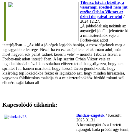
Tiborcz István közölte, a
vasárnapi ebédnél nem jut
eszébe Orbán Viktort az
üzleti dolgaival terhelni
/
2024.12.27.
„A jobboldaliság nekünk az
anyatejjel jött” – jelentette ki
a miniszterelnök veje a
Forbes-nak adott
interjújában. - „Az idő a jó cégek legjobb barátja, a rossz cégeknek meg a
legnagyobb ellensége. Nézd, ha én ezt az épületet el akarnám adni, már
most nagyon sok pénzt tudnék keresni vele” – mondta Tiborcz István a
Forbes-nak adott interjújában. A lap szerint Orbán Viktor veje az
ingatlanbirodalmával kapcsolatban előszeretettel hangsúlyozza, hogy nem
sprintet fut, hanem maratont, hogy hosszú távon gondolkodik, hogy
kizárólag top lokációkba fektet és leginkább azt, hogy minden híresztelés,
vagyonos földbirtokos családja és a miniszterelnökhöz fűződő rokoni szál
ellenére saját lábán áll …
Kapcsolódó cikkeink:
Bindzsi-szigetek
/ Készült:
2025.01.31
A kormánypárt és a fizetett
rajongók hada próbál úgy tenni,