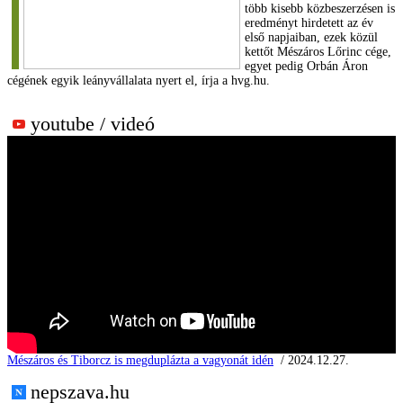
több kisebb közbeszerzésen is
eredményt hirdetett az év
első napjaiban, ezek közül
kettőt Mészáros Lőrinc cége,
egyet pedig Orbán Áron
cégének egyik leányvállalata nyert el, írja a hvg.hu.
youtube / videó
Mészáros és Tiborcz is megduplázta a vagyonát idén
/ 2024.12.27.
nepszava.hu