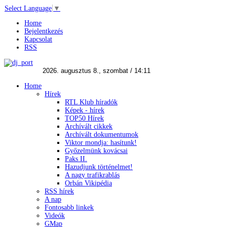
Select Language
▼
Home
Bejelentkezés
Kapcsolat
RSS
Home
Hírek
RTL Klub híradók
Képek - hírek
TOP50 Hírek
Archívált cikkek
Archívált dokumentumok
Viktor mondja: hasítunk!
Győzelmünk kovácsai
Paks II.
Hazudjunk történelmet!
A nagy trafikrablás
Orbán Vikipédia
RSS hírek
A nap
Fontosabb linkek
Videók
GMap