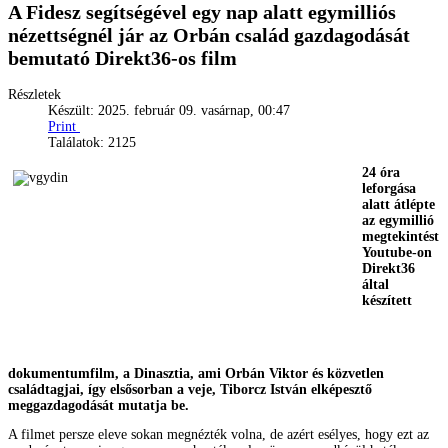
A Fidesz segítségével egy nap alatt egymilliós
nézettségnél jár az Orbán család gazdagodását
bemutató Direkt36-os film
Részletek
Készült: 2025. február 09. vasárnap, 00:47
Print
Találatok: 2125
24 óra
leforgása
alatt átlépte
az egymillió
megtekintést
Youtube-on
Direkt36
által
készített
dokumentumfilm, a Dinasztia, ami Orbán Viktor és közvetlen
családtagjai, így elsősorban a veje, Tiborcz István elképesztő
meggazdagodását mutatja be.
A filmet persze eleve sokan megnézték volna, de azért esélyes, hogy ezt az