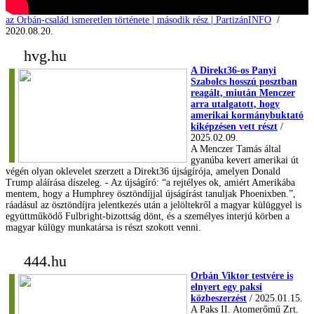
az Orbán-család ismeretlen története | második rész | PartizánINFO
/
2020.08.20.
hvg.hu
A Direkt36-os Panyi
Szabolcs hosszú posztban
reagált, miután Menczer
arra utalgatott, hogy
amerikai kormánybuktató
kiképzésen vett részt
/
2025.02.09.
A Menczer Tamás által
gyanúba kevert amerikai út
végén olyan oklevelet szerzett a Direkt36 újságírója, amelyen Donald
Trump aláírása díszeleg. - Az újságíró: “a rejtélyes ok, amiért Amerikába
mentem, hogy a Humphrey ösztöndíjjal újságírást tanuljak Phoenixben.”,
ráadásul az ösztöndíjra jelentkezés után a jelöltekről a magyar külüggyel is
együttműködő Fulbright-bizottság dönt, és a személyes interjú körben a
magyar külügy munkatársa is részt szokott venni.
444.hu
Orbán Viktor testvére is
elnyert egy paksi
közbeszerzést
/ 2025.01.15.
A Paks II. Atomerőmű Zrt.