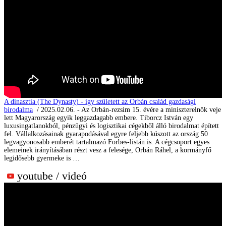
A dinasztia (The Dynasty) - így született az Orbán család gazdasági
birodalma
/ 2025.02.06. - Az Orbán-rezsim 15. évére a miniszterelnök veje
lett Magyarország egyik leggazdagabb embere. Tiborcz István egy
luxusingatlanokból, pénzügyi és logisztikai cégekből álló birodalmat épített
fel. Vállalkozásainak gyarapodásával egyre feljebb kúszott az ország 50
legvagyonosabb emberét tartalmazó Forbes-listán is. A cégcsoport egyes
elemeinek irányításában részt vesz a felesége, Orbán Ráhel, a kormányfő
legidősebb gyermeke is …
youtube / videó