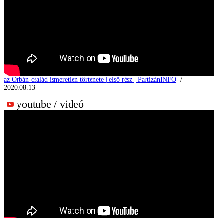
az Orbán-család ismeretlen története | első rész | PartizánINFO
/
2020.08.13.
youtube / videó