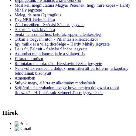
Repülgetünk - Pillantás a kilencedikről
Most kell megmutatnia Magyar Péternek, hogy mire képes – Hardy
Mihály jegyzete
Meleg, de nem (?) tragikus
Egy NER-káder bukása
Zöld mezőben - Szénási Sándor jegyzete
A kormányzás kiváltása
Senki nem csinál hőst belőlük, éppen ellenkezőleg
Orbán a torgyáni úton - Pillantás a kilencedikről
Így múlik el a világ dicsősége – Hardy Mihály jegyzete
Le is út, Felcsút - Szénási Sándor jegyzete
Az utolsó majd kapcsolja le a villanyt! Is
Elfáradt a műsor
Rutintalan demokraták– Herskovits Eszter jegyzete
Nem voltak rendben a dolgok, nem sikerült partot érni, a kapitány
félnótásnak bizonyult
Átmenetben
Sulyok megy, aláírta az alkotmány módosítását
Szijjártó után szabadon: avagy hova menjen dolgozni a többi
fideszes? – HR-tanácsok Selmeci János jegyzetében
Hírek