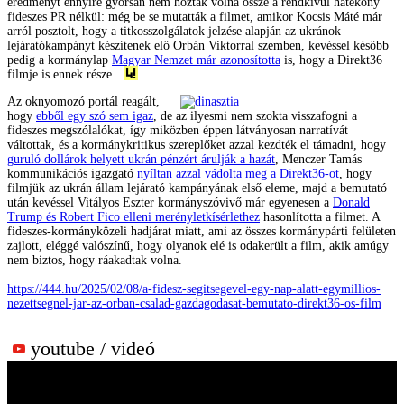
eredményt ennyire gyorsan nem hozták volna össze a rendkívül hatékony
fideszes PR nélkül: még be se mutatták a filmet, amikor Kocsis Máté már
arról posztolt, hogy a titkosszolgálatok jelzése alapján az ukránok
lejáratókampányt készítenek elő Orbán Viktorral szemben, kevéssel később
pedig a kormánylap
Magyar Nemzet már azonosította
is, hogy a Direkt36
filmje is ennek része.
Az oknyomozó portál reagált,
hogy
ebből egy szó sem igaz
, de az ilyesmi nem szokta visszafogni a
fideszes megszólalókat, így miközben éppen látványosan narratívát
váltottak, és a kormánykritikus szereplőket azzal kezdték el támadni, hogy
guruló dollárok helyett ukrán pénzért árulják a hazát
, Menczer Tamás
kommunikációs igazgató
nyíltan azzal vádolta meg a Direkt36-ot
, hogy
filmjük az ukrán állam lejárató kampányának első eleme, majd a bemutató
után kevéssel Vitályos Eszter kormányszóvivő már egyenesen a
Donald
Trump és Robert Fico elleni merényletkísérlethez
hasonlította a filmet. A
fideszes-kormányközeli hadjárat miatt, ami az összes kormánypárti felületen
zajlott, eléggé valószínű, hogy olyanok elé is odakerült a film, akik amúgy
nem biztos, hogy ráakadtak volna.
https://444.hu/2025/02/08/a-fidesz-segitsegevel-egy-nap-alatt-egymillios-
nezettsegnel-jar-az-orban-csalad-gazdagodasat-bemutato-direkt36-os-film
youtube / videó