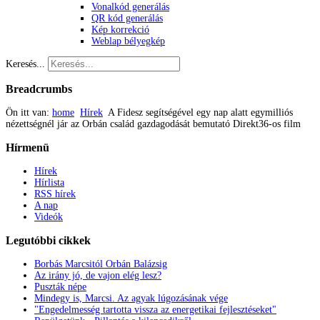
Vonalkód generálás
QR kód generálás
Kép korrekció
Weblap bélyegkép
Keresés...
Breadcrumbs
Ön itt van:
home
Hírek
A Fidesz segítségével egy nap alatt egymilliós
nézettségnél jár az Orbán család gazdagodását bemutató Direkt36-os film
Hírmenü
Hírek
Hírlista
RSS hírek
A nap
Videók
Legutóbbi
cikkek
Borbás Marcsitól Orbán Balázsig
Az irány jó, de vajon elég lesz?
Puszták népe
Mindegy is, Marcsi. Az agyak lúgozásának vége
"Engedelmesség tartotta vissza az energetikai fejlesztéseket"