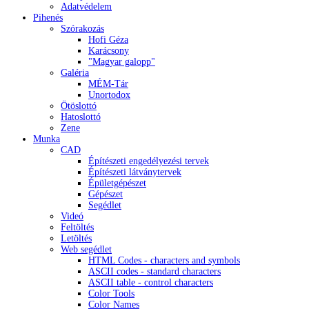
Adatvédelem
Pihenés
Szórakozás
Hofi Géza
Karácsony
"Magyar galopp"
Galéria
MÉM-Tár
Unortodox
Ötöslottó
Hatoslottó
Zene
Munka
CAD
Építészeti engedélyezési tervek
Építészeti látványtervek
Épületgépészet
Gépészet
Segédlet
Videó
Feltöltés
Letöltés
Web segédlet
HTML Codes - characters and symbols
ASCII codes - standard characters
ASCII table - control characters
Color Tools
Color Names