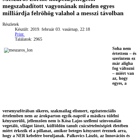
megszabadított vagyonának minden egyes
milliárdja felröhög valahol a messzi távolban
Részletek
Készült: 2019. február 03. vasárnap, 22:18
Print
Találatok: 2965
Soha nem
értettem – és
szerintem ez
már aligha
fog változni
– miért van
az, hogy
egyes, a
versenyszférában sikeres, szakmailag elismert, egzisztenciális
értelemben nem az árokparton egyik-napról a másikra túlélni
kényszerülő, jellemzően nem is Kósa Lajos szellemi színvonalán
vegetáló, világot látott, külföldön tanult
csúcsértelmiségiek
életében
miért érkezik el a pillanat, amikor beteges kényszert éreznek arra,
hogy a NER kebelére boruljanak. Palkovics László, az Innovációs és