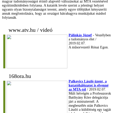
magyar tudományosságot érintő alapvető változásokat az MTA vezetésével
együttműködésben folytassa. A kutatók levele szerint a jelenlegi helyzet
ugyanis olyan bizonytalanságot teremt, amely egyre többjüket kényszeríti
annak megfontolására, hogy az országot hátrahagyva munkájukat máshol
folytassák.
www.atv.hu / videó
Pálinkás József
- Veszélyben
a tudományos élet /
2019.02.07.
A műsorvezető Rónai Egon.
168ora.hu
Palkovics László üzent, a
kutatóhálózatot is elvenné
az MTA-tól
/ 2019.02.07.
Múlt hétvégén a Professzorok
Batthyány Köre delegációja
járt a miniszternél. A
megbeszélés után Palkovics
László a küldöttség egy tagját