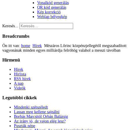
Vonalkód generálás
QR kód generálás
Kép korrekció
Weblap bélyegkép
Keresés...
Breadcrumbs
Ön itt van:
home
Hírek
Mészáros Lőrinc közpénzjellegétől megszabadított
vagyonának minden egyes milliárdja felröhög valahol a messzi távolban
Hírmenü
Hírek
Hírlista
RSS hírek
A nap
Videók
Legutóbbi
cikkek
Mindenki szétszéledt
Lassan meg kellene sajnálni
Borbás Marcsitól Orbán Balázsig
Az irány jó, de vajon elég lesz?
Puszták népe