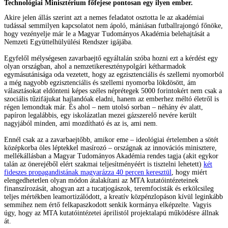
Technológiai Minisztérium főfejese pontosan egy ilyen ember.
Akire jelen állás szerint azt a nemes feladatot osztotta le az akadémiai
tudással semmilyen kapcsolatot nem ápoló, mániásan futballrajongó főnöke,
hogy vezényelje már le a Magyar Tudományos Akadémia belehajtását a
Nemzeti Együttelhülyülési Rendszer igájába.
Egyfelől mélységesen zavarbaejtő egyáltalán szóba hozni ezt a kérdést egy
olyan országban, ahol a nemzetikereszténypolgári kétharmadok
egymásutánisága oda vezetett, hogy az egzisztenciális és szellemi nyomorból
a még nagyobb egzisztenciális és szellemi nyomorba lökdösött, ám
választásokat eldönteni képes széles néprétegek 5000 forintokért nem csak a
szociális tűzifájukat hajlandóak eladni, hanem az emberhez méltó életről is
régen lemondtak már. És ahol – nem utolsó sorban – néhány év alatt,
papíron legalábbis, egy iskolázatlan mezei gázszerelő nevére került
nagyjából minden, ami mozdítható és az is, ami nem.
Ennél csak az a zavarbaejtőbb, amikor eme – ideológiai értelemben a sötét
középkorba öles léptekkel masírozó – országnak az innovációs minisztere,
mellékállásban a Magyar Tudományos Akadémia rendes tagja (akit egykor
talán az önerejéből elért szakmai teljesítményéért is tisztelni lehetett)
két
fideszes propagandistának magyarázza 40 percen keresztül
, hogy miért
elengedhetetlen olyan módon átalakítani az MTA kutatóintézeteinek
finanszírozását, ahogyan azt a tucatjogászok, teremfocisták és erkölcsileg
teljes mértékben leamortizálódott, a kreatív közpénzlopáson kívül leginkább
semmihez nem értő felkapaszkodott senkik kormánya elképzelte. Vagyis
úgy, hogy az MTA kutatóintézetei áprilistól projektalapú működésre állnak
át.