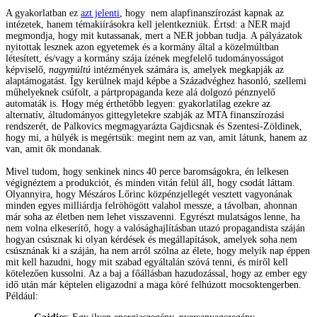
A gyakorlatban ez
azt jelenti
, hogy nem alapfinanszírozást kapnak az
intézetek, hanem témakiírásokra kell jelentkezniük. Értsd: a NER majd
megmondja, hogy mit kutassanak, mert a NER jobban tudja. A pályázatok
nyitottak lesznek azon egyetemek és a kormány által a közelmúltban
létesített, és/vagy a kormány szája ízének megfelelő tudományosságot
képviselő,
nagymúltú
intézmények számára is, amelyek megkapják az
alaptámogatást. Így kerülnek majd képbe a Századvéghez hasonló, szellemi
műhelyeknek csúfolt, a pártpropaganda keze alá dolgozó pénznyelő
automaták is. Hogy még érthetőbb legyen: gyakorlatilag ezekre az
alternatív, áltudományos gittegyletekre szabják az MTA finanszírozási
rendszerét, de Palkovics megmagyarázta Gajdicsnak és Szentesi-Zöldinek,
hogy mi, a hülyék is megértsük: megint nem az van, amit látunk, hanem az
van, amit ők mondanak.
Mivel tudom, hogy senkinek nincs 40 perce baromságokra, én lelkesen
végignéztem a produkciót, és minden vitán felül áll, hogy csodát láttam.
Olyannyira, hogy Mészáros Lőrinc közpénzjellegét vesztett vagyonának
minden egyes milliárdja felröhögött valahol messze, a távolban, ahonnan
már soha az életben nem lehet visszavenni. Egyrészt mulatságos lenne, ha
nem volna elkeserítő, hogy a valósághajlításban utazó propagandista száján
hogyan csúsznak ki olyan kérdések és megállapítások, amelyek soha nem
csúsznának ki a száján, ha nem arról szólna az élete, hogy melyik nap éppen
mit kell hazudni, hogy mit szabad egyáltalán szóvá tenni, és miről kell
kötelezően kussolni. Az a baj a főállásban hazudozással, hogy az ember egy
idő után már képtelen eligazodni a maga köré felhúzott mocsoktengerben.
Például: