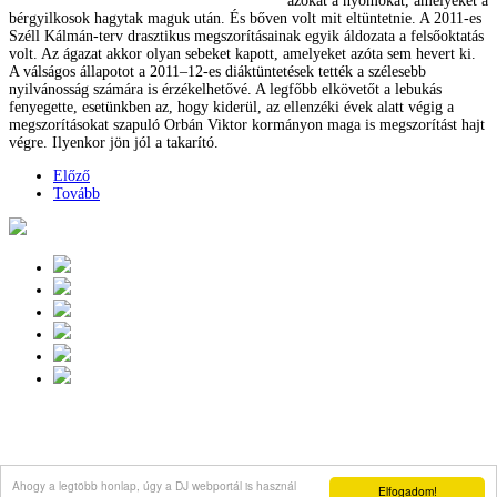
azokat a nyomokat, amelyeket a
bérgyilkosok hagytak maguk után. És bőven volt mit eltüntetnie. A 2011-es
Széll Kálmán-terv drasztikus megszorításainak egyik áldozata a felsőoktatás
volt. Az ágazat akkor olyan sebeket kapott, amelyeket azóta sem hevert ki.
A válságos állapotot a 2011–12-es diáktüntetések tették a szélesebb
nyilvánosság számára is érzékelhetővé. A legfőbb elkövetőt a lebukás
fenyegette, esetünkben az, hogy kiderül, az ellenzéki évek alatt végig a
megszorításokat szapuló Orbán Viktor kormányon maga is megszorítást hajt
végre. Ilyenkor jön jól a takarító.
Előző
Tovább
Ahogy a legtöbb honlap, úgy a DJ webportál is használ
Elfogadom!