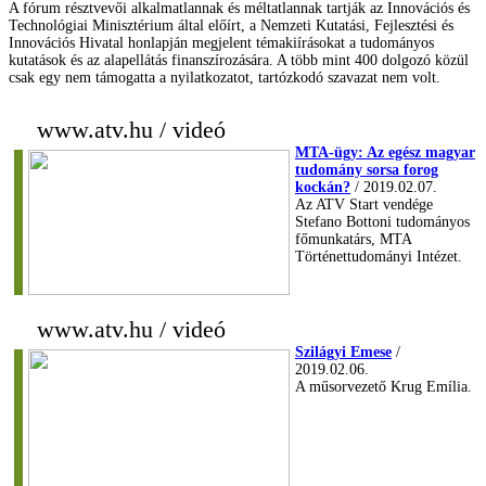
A fórum résztvevői alkalmatlannak és méltatlannak tartják az Innovációs és
Technológiai Minisztérium által előírt, a Nemzeti Kutatási, Fejlesztési és
Innovációs Hivatal honlapján megjelent témakiírásokat a tudományos
kutatások és az alapellátás finanszírozására. A több mint 400 dolgozó közül
csak egy nem támogatta a nyilatkozatot, tartózkodó szavazat nem volt.
www.atv.hu / videó
MTA-ügy: Az egész magyar
tudomány sorsa forog
kockán?
/ 2019.02.07.
Az ATV Start vendége
Stefano Bottoni tudományos
főmunkatárs, MTA
Történettudományi Intézet.
www.atv.hu / videó
Szilágyi Emese
/
2019.02.06.
A műsorvezető Krug Emília.