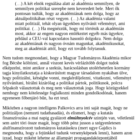
(…) A két elnök regnálása alatt az akadémia semmilyen, de
semmilyen politikai szerepbe nem keveredett bele. Mert ők
pontosan tudták, hogy az akadémiának nem dolga, hogy az
aktuálpolitikában részt vegyen. (…) Az akadémia valami
miatt politizál, tehát olyan ügyekben nyilvánít véleményt, ami
politikai. (…) Ha megnézzük, hogy mi történik az akadémián
most, akkor az engem nagyon emlékeztet egyéb más ügyekre,
például a CEU-val kapcsolatos hasonló dolgokra. Nem dolga
az akadémiának és nagyon óvnám magunkat, akadémikusokat,
meg az akadémiát attól, hogy ezt tovább folytassuk.
Nem tudom megmondani, hogy a Magyar Tudományos Akadémia mikor
fog Bécsbe költözni, annál viszont kevés vérlázítóbb dolgot tudok
elképzelni, mint amikor a szektás, harácsolásban utolérhetetlen kormány
tagja kinyilatkoztatja a kiskorúsított magyar társadalom nyakában ülve,
hogy politizálni, kétségbe vonni, megkérdőjelezni, vitatkozni, véleményt
nyilvánítani, bírálni kizárólag a politikai pártok, politikusok, polcra
felpakolt választottak és meg nem választottak joga. Hogy közügyekkel
nemhogy nem kötelessége foglalkozni minden gondolkodónak, hanem
egyenesen főbenjáró bűn, ha ezt teszi.
Miközben a nagyon intelligens Palkovics arra inti saját magát, hogy ne
politizáljon (nemzeti tudathasadás), és elismeri, hogy a kutatás
finanszírozása a mai napig gyalázott
elmúltnyolcév
szintjén van, véletlenül
sem azért töri össze magát, hogy több pénz jusson a szégyenletesen
alulfinanszírozott tudományos kutatásokra (mert ugye Gajdics is
megmondta, hogy a fejünkkel tudunk versenyképesek lenni), hanem azon
izzad, hogy miként lehetne az állampárt propagandaközpontjából