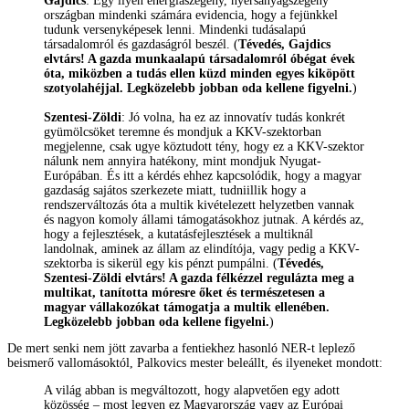
Gajdics
: Egy ilyen energiaszegény, nyersanyagszegény
országban mindenki számára evidencia, hogy a fejünkkel
tudunk versenyképesek lenni. Mindenki tudásalapú
társadalomról és gazdaságról beszél. (
Tévedés, Gajdics
elvtárs! A gazda munkaalapú társadalomról óbégat évek
óta, miközben a tudás ellen küzd minden egyes kiköpött
szotyolahéjjal. Legközelebb jobban oda kellene figyelni.
)
Szentesi-Zöldi
: Jó volna, ha ez az innovatív tudás konkrét
gyümölcsöket teremne és mondjuk a KKV-szektorban
megjelenne, csak ugye köztudott tény, hogy ez a KKV-szektor
nálunk nem annyira hatékony, mint mondjuk Nyugat-
Európában. És itt a kérdés ehhez kapcsolódik, hogy a magyar
gazdaság sajátos szerkezete miatt, tudniillik hogy a
rendszerváltozás óta a multik kivételezett helyzetben vannak
és nagyon komoly állami támogatásokhoz jutnak. A kérdés az,
hogy a fejlesztések, a kutatásfejlesztések a multiknál
landolnak, aminek az állam az elindítója, vagy pedig a KKV-
szektorba is sikerül egy kis pénzt pumpálni. (
Tévedés,
Szentesi-Zöldi elvtárs! A gazda félkézzel regulázta meg a
multikat, tanította móresre őket és természetesen a
magyar vállakozókat támogatja a multik ellenében.
Legközelebb jobban oda kellene figyelni.
)
De mert senki nem jött zavarba a fentiekhez hasonló NER-t leplező
beismerő vallomásoktól, Palkovics mester beleállt, és ilyeneket mondott:
A világ abban is megváltozott, hogy alapvetően egy adott
közösség – most legyen ez Magyarország vagy az Európai