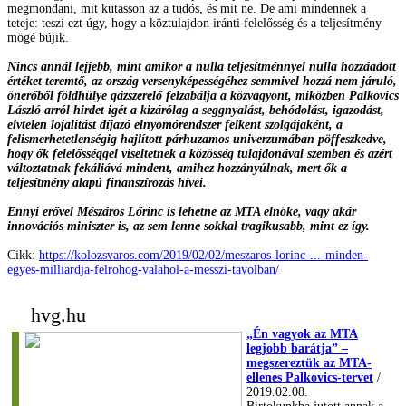
megmondani, mit kutasson az a tudós, és mit ne. De ami mindennek a
teteje: teszi ezt úgy, hogy a köztulajdon iránti felelősség és a teljesítmény
mögé bújik.
Nincs annál lejjebb, mint amikor a nulla teljesítménnyel nulla hozzáadott
értéket teremtő, az ország versenyképességéhez semmivel hozzá nem járuló,
önerőből földhülye gázszerelő felzabálja a közvagyont, miközben Palkovics
László arról hirdet igét a kizárólag a seggnyalást, behódolást, igazodást,
elvtelen lojalitást díjazó elnyomórendszer felkent szolgájaként, a
felismerhetetlenségig hajlított párhuzamos univerzumában pöffeszkedve,
hogy ők felelősséggel viseltetnek a közösség tulajdonával szemben és azért
változtatnak fekáliává mindent, amihez hozzányúlnak, mert ők a
teljesítmény alapú finanszírozás hívei.
Ennyi erővel Mészáros Lőrinc is lehetne az MTA elnöke, vagy akár
innovációs miniszter is, az sem lenne sokkal tragikusabb, mint ez így.
Cikk:
https://kolozsvaros.com/2019/02/02/meszaros-lorinc-...-minden-
egyes-milliardja-felrohog-valahol-a-messzi-tavolban/
hvg.hu
„Én vagyok az MTA
legjobb barátja” –
megszereztük az MTA-
ellenes Palkovics-tervet
/
2019.02.08.