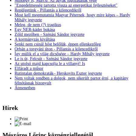
Mindegy is, Marcsi. Az agyak lúgozásának vége
"Engedelmesség tartotta vissza az energetikai fejlesztéseket"
Repülgetünk - Pillantás a kilencedikről
Most kell megmutatnia Magyar Péternek, hogy mire képes – Hardy
Mihály jegyzete
Meleg, de nem (?) tragikus
Egy NER-káder bukása
Zöld mezőben - Szénási Sándor jegyzete
A kormányzás kiváltása
Senki nem csinál hőst belőlük, éppen ellenkezőleg
Orbán a torgyáni úton - Pillantás a kilencedikről
Így múlik el a világ dicsősége – Hardy Mihály jegyzete
Le is út, Felcsút - Szénási Sándor jegyzete
Az utolsó majd kapcsolja le a villanyt! Is
Elfáradt a műsor
Rutintalan demokraták– Herskovits Eszter jegyzete
Nem voltak rendben a dolgok, nem sikerült partot érni, a kapitány
félnótásnak bizonyult
Átmenetben
Hírek
Mészáros Lőrinc közpénzjellegétől