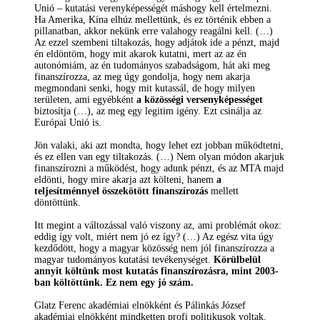
Unió – kutatási verenyképességét máshogy kell értelmezni.
Ha Amerika, Kína elhúz mellettünk, és ez történik ebben a
pillanatban, akkor nekünk erre valahogy reagálni kell. (…)
Az ezzel szembeni tiltakozás, hogy adjátok ide a pénzt, majd
én eldöntöm, hogy mit akarok kutatni, mert az az én
autonómiám, az én tudományos szabadságom, hát aki meg
finanszírozza, az meg úgy gondolja, hogy nem akarja
megmondani senki, hogy mit kutassál, de hogy milyen
területen, ami egyébként
a közösségi versenyképességet
biztosítja (…), az meg egy legitim igény. Ezt csinálja az
Európai Unió is.
Jön valaki, aki azt mondta, hogy lehet ezt jobban működtetni,
és ez ellen van egy tiltakozás. (…) Nem olyan módon akarjuk
finanszírozni a működést, hogy adunk pénzt, és az MTA majd
eldönti, hogy mire akarja azt költeni, hanem
a
teljesítménnyel összekötött finanszírozás
mellett
döntöttünk.
Itt megint a változással való viszony az, ami problémát okoz:
eddig így volt, miért nem jó ez így? (…) Az egész vita úgy
kezdődött, hogy a magyar közösség nem jól finanszírozza a
magyar tudományos kutatási tevékenységet.
Körülbelül
annyit költünk most kutatás finanszírozásra, mint 2003-
ban költöttünk. Ez nem egy jó szám.
Glatz Ferenc akadémiai elnökként és Pálinkás József
akadémiai elnökként mindketten profi politikusok voltak.