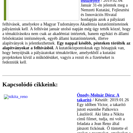
büdzséjére
/ 2019.02.04.
Január 31-én jelentek meg a
Nemzeti Kutatási, Fejlesztési
és Innovációs Hivatal
honlapján azok a pályázati
felhívások, amelyekre a Magyar Tudományos Akadémia kutatóintézeteinek
pályázniuk kell. A felhívást január utolsó napján még úgy tették közzé, hogy
a témakiírásokra nem csak az akadémiai intézetek, hanem egyházi és állami
felsőoktatási intézmények, egyéb állami kutatóintézetek, illetve
alapítványok is jelentkezhetnek.
Egy nappal később, pénteken törölték az
alapítványokat a felhívásból.
A kutatóközpontoknak egy hónapjuk van,
hogy benyújtsák a pályázatokat témakörökre, amelyekből a kutatási
projekteken kívül a működésüket, vagyis a rezsit és a fizetéseket is
fedezniük kell.
Kapcsolódó cikkeink:
Ónody-Molnár Dóra: A
takarító
/ Készült: 2019.01.26
Egy időben Victor, a takarító
jutott eszembe Palkovics
Lászlóról. Aki látta a Nikita
című filmet, tudja, mi volt a
feladata a Jean Reno által
játszott fickónak. Ő tüntette el