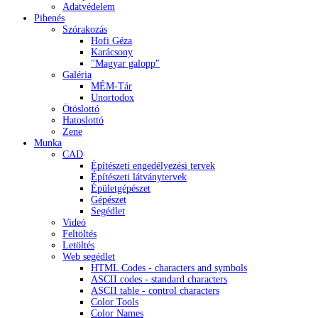
Adatvédelem
Pihenés
Szórakozás
Hofi Géza
Karácsony
"Magyar galopp"
Galéria
MÉM-Tár
Unortodox
Ötöslottó
Hatoslottó
Zene
Munka
CAD
Építészeti engedélyezési tervek
Építészeti látványtervek
Épületgépészet
Gépészet
Segédlet
Videó
Feltöltés
Letöltés
Web segédlet
HTML Codes - characters and symbols
ASCII codes - standard characters
ASCII table - control characters
Color Tools
Color Names