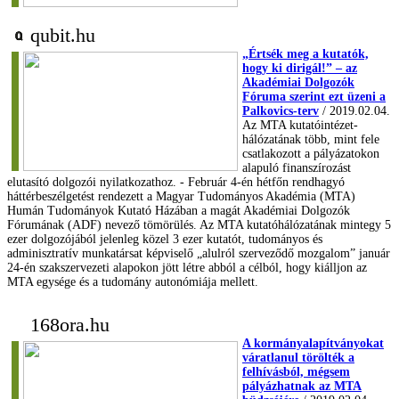
qubit.hu
„Értsék meg a kutatók,
hogy ki dirigál!” – az
Akadémiai Dolgozók
Fóruma szerint ezt üzeni a
Palkovics-terv
/ 2019.02.04.
Az MTA kutatóintézet-
hálózatának több, mint fele
csatlakozott a pályázatokon
alapuló finanszírozást
elutasító dolgozói nyilatkozathoz. - Február 4-én hétfőn rendhagyó
háttérbeszélgetést rendezett a Magyar Tudományos Akadémia (MTA)
Humán Tudományok Kutató Házában a magát Akadémiai Dolgozók
Fórumának (ADF) nevező tömörülés. Az MTA kutatóhálózatának mintegy 5
ezer dolgozójából jelenleg közel 3 ezer kutatót, tudományos és
adminisztratív munkatársat képviselő „alulról szerveződő mozgalom” január
24-én szakszervezeti alapokon jött létre abból a célból, hogy kiálljon az
MTA egysége és a tudomány autonómiája mellett.
168ora.hu
A kormányalapítványokat
váratlanul törölték a
felhívásból, mégsem
pályázhatnak az MTA