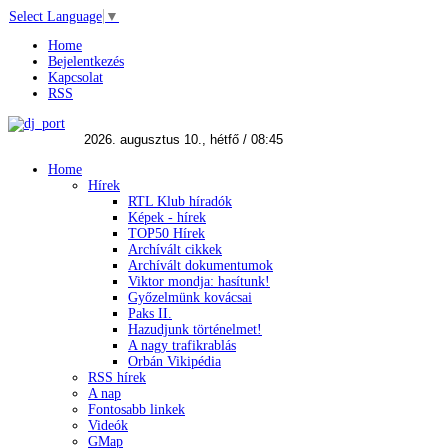
Select Language
▼
Home
Bejelentkezés
Kapcsolat
RSS
Home
Hírek
RTL Klub híradók
Képek - hírek
TOP50 Hírek
Archívált cikkek
Archívált dokumentumok
Viktor mondja: hasítunk!
Győzelmünk kovácsai
Paks II.
Hazudjunk történelmet!
A nagy trafikrablás
Orbán Vikipédia
RSS hírek
A nap
Fontosabb linkek
Videók
GMap