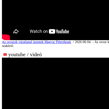
Az oroszok váratlanul üzentek Magyar Péteréknek
/ 2026.06.04. - Az orosz k
szakértő.
youtube / videó