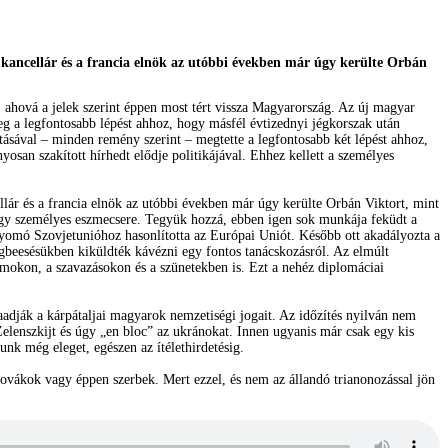
 kancellár és a francia elnök az utóbbi években már úgy kerülte Orbán
hová a jelek szerint éppen most tért vissza Magyarország. Az új magyar
eg a legfontosabb lépést ahhoz, hogy másfél évtizednyi jégkorszak után
atásával – minden remény szerint – megtette a legfontosabb két lépést ahhoz,
an szakított hírhedt elődje politikájával. Ehhez kellett a személyes
lár és a francia elnök az utóbbi években már úgy kerülte Orbán Viktort, mint
-egy személyes eszmecsere. Tegyük hozzá, ebben igen sok munkája feküdt a
omó Szovjetunióhoz hasonlította az Európai Uniót. Később ott akadályozta a
égbeesésükben kiküldték kávézni egy fontos tanácskozásról. Az elmúlt
mokon, a szavazásokon és a szünetekben is. Ezt a nehéz diplomáciai
zaadják a kárpátaljai magyarok nemzetiségi jogait. Az időzítés nyilván nem
Zelenszkijt és úgy „en bloc” az ukránokat. Innen ugyanis már csak egy kis
unk még eleget, egészen az ítélethirdetésig.
ovákok vagy éppen szerbek. Mert ezzel, és nem az állandó trianonozással jön