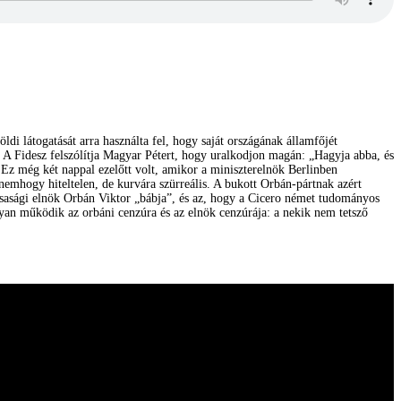
ldi látogatását arra használta fel, hogy saját országának államfőjét
. A Fidesz felszólítja Magyar Pétert, hogy uralkodjon magán: „Hagyja abba, és
 Ez még két nappal ezelőtt volt, amikor a miniszterelnök Berlinben
 nemhogy hiteltelen, de kurvára szürreális. A bukott Orbán-pártnak azért
ársasági elnök Orbán Viktor „bábja”, és az, hogy a Cicero német tudományos
yan működik az orbáni cenzúra és az elnök cenzúrája: a nekik nem tetsző