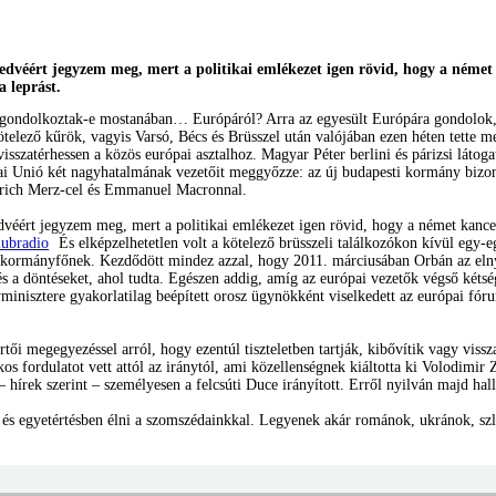
edvéért jegyzem meg, mert a politikai emlékezet igen rövid, hogy a német
a leprást.
ondolkoztak-e mostanában… Európáról? Arra az egyesült Európára gondolok, a
telező kűrök, vagyis Varsó, Bécs és Brüsszel után valójában ezen héten tette m
sszatérhessen a közös európai asztalhoz. Magyar Péter berlini és párizsi látog
i Unió két nagyhatalmának vezetőit meggyőzze: az új budapesti kormány bizonyos
drich Merz-cel és Emmanuel Macronnal.
dvéért jegyzem meg, mert a politikai emlékezet igen rövid, hogy a német kancel
És elképzelhetetlen volt a kötelező brüsszeli találkozókon kívül egy
kormányfőnek. Kezdődött mindez azzal, hogy 2011. márciusában Orbán az elny
s a döntéseket, ahol tudta. Egészen addig, amíg az európai vezetők végső kéts
nisztere gyakorlatilag beépített orosz ügynökként viselkedett az európai fóru
ői megegyezéssel arról, hogy ezentúl tiszteletben tartják, kibővítik vagy viss
 fordulatot vett attól az iránytól, ami közellenségnek kiáltotta ki Volodimir 
– hírek szerint – személyesen a felcsúti Duce irányított. Erről nyilván majd hall
n és egyetértésben élni a szomszédainkkal. Legyenek akár románok, ukránok, szl