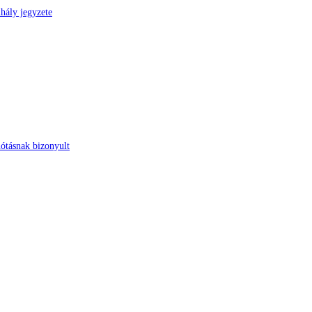
hály jegyzete
nótásnak bizonyult