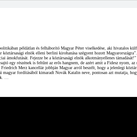
olitikában példátlan és felháborító Magyar Péter viselkedése, aki hivatalos külfö
r köztársasági elnök elleni berlini kirohanása szégyent hozott Magyarországra”
ciai ámokfutását. Fejezze be a köztársasági elnök alkotmányellenes támadását!”
 sajtó egy részének is feltűnt az erős hangnem, de azért amit a Fidesz nyom, az
t Friedrich Merz kancellár jobbján Magyar arról beszélt, hogy a jelenlegi közt
ú magyar fordításából kimaradt Novák Katalin neve, pontosan azt mutatja, hog
ik. …