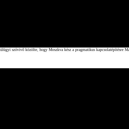
ülügyi szóvivő közölte, hogy Moszkva kész a pragmatikus kapcsolatépítésre Ma