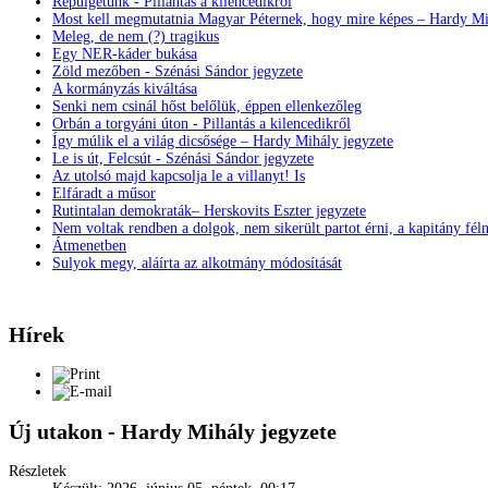
Repülgetünk - Pillantás a kilencedikről
Most kell megmutatnia Magyar Péternek, hogy mire képes – Hardy Mi
Meleg, de nem (?) tragikus
Egy NER-káder bukása
Zöld mezőben - Szénási Sándor jegyzete
A kormányzás kiváltása
Senki nem csinál hőst belőlük, éppen ellenkezőleg
Orbán a torgyáni úton - Pillantás a kilencedikről
Így múlik el a világ dicsősége – Hardy Mihály jegyzete
Le is út, Felcsút - Szénási Sándor jegyzete
Az utolsó majd kapcsolja le a villanyt! Is
Elfáradt a műsor
Rutintalan demokraták– Herskovits Eszter jegyzete
Nem voltak rendben a dolgok, nem sikerült partot érni, a kapitány fél
Átmenetben
Sulyok megy, aláírta az alkotmány módosítását
Hírek
Új utakon - Hardy Mihály jegyzete
Részletek