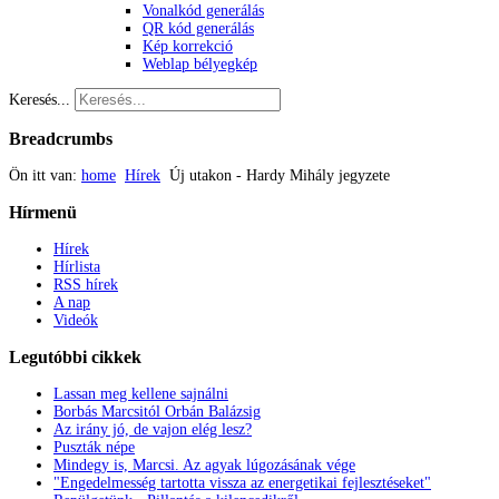
Vonalkód generálás
QR kód generálás
Kép korrekció
Weblap bélyegkép
Keresés...
Breadcrumbs
Ön itt van:
home
Hírek
Új utakon - Hardy Mihály jegyzete
Hírmenü
Hírek
Hírlista
RSS hírek
A nap
Videók
Legutóbbi
cikkek
Lassan meg kellene sajnálni
Borbás Marcsitól Orbán Balázsig
Az irány jó, de vajon elég lesz?
Puszták népe
Mindegy is, Marcsi. Az agyak lúgozásának vége
"Engedelmesség tartotta vissza az energetikai fejlesztéseket"