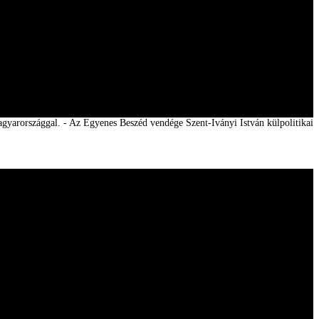
gyarországgal. - Az Egyenes Beszéd vendége Szent-Iványi István külpolitikai