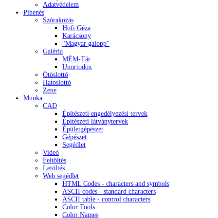
Adatvédelem
Pihenés
Szórakozás
Hofi Géza
Karácsony
"Magyar galopp"
Galéria
MÉM-Tár
Unortodox
Ötöslottó
Hatoslottó
Zene
Munka
CAD
Építészeti engedélyezési tervek
Építészeti látványtervek
Épületgépészet
Gépészet
Segédlet
Videó
Feltöltés
Letöltés
Web segédlet
HTML Codes - characters and symbols
ASCII codes - standard characters
ASCII table - control characters
Color Tools
Color Names