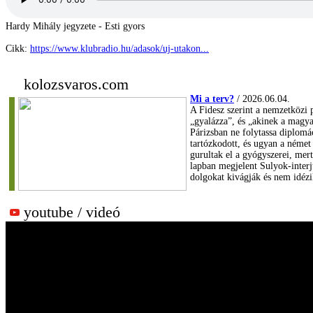
Hardy Mihály jegyzete - Esti gyors
Cikk:
https://www.klubradio.hu/adasok/uj-utakon...
kolozsvaros.com
Mi a terv?
/ 2026.06.04.
A Fidesz szerint a nemzetközi p
„gyalázza”, és „akinek a magya
Párizsban ne folytassa diplomá
tartózkodott, és ugyan a német
gurultak el a gyógyszerei, mer
lapban megjelent Sulyok-interj
dolgokat kivágják és nem idéz
youtube / videó