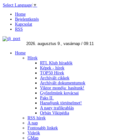
Select Language
▼
Home
Bejelentkezés
Kapcsolat
RSS
Home
Hírek
RTL Klub híradók
Képek - hírek
TOP50 Hírek
Archívált cikkek
Archívált dokumentumok
Viktor mondja: hasítunk!
Győzelmünk kovácsai
Paks II.
Hazudjunk történelmet!
A nagy trafikrablás
Orbán Vikipédia
RSS hírek
A nap
Fontosabb linkek
Videók
GMap