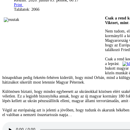
Készült: 2026. június 05. péntek, 00:17
Print
Találatok: 2066
Csak a rend k
Viktort, mint 
Nem tudom, elg
kormányfő a kö
Magyarország vi
hogy az Európa
találkozó Frie
Csak a rend ke
a leprást.
bukott magyar 
közös munkát é
hónapokban pedig feketén-fehéren kiderült, hogy mind Orbán, mind a külügymi
hátizsákot sikerült most letennie Magyar Péternek.
Különösen bíztató, hogy mindez egybeesett az ukránokkal közösen elért szakért
véletlen. Ez a legjobb bizonyítéka annak, hogy az új magyar kormány 180 fokos
lépés kellett az ukrán pénzszállítók elleni, magyar állami terrortámadás, amit 
Végül az európaiság azt is jelenti a jövőben, hogy tudunk és akarunk békébe
el valóban a nemzeti összetartozás napja…