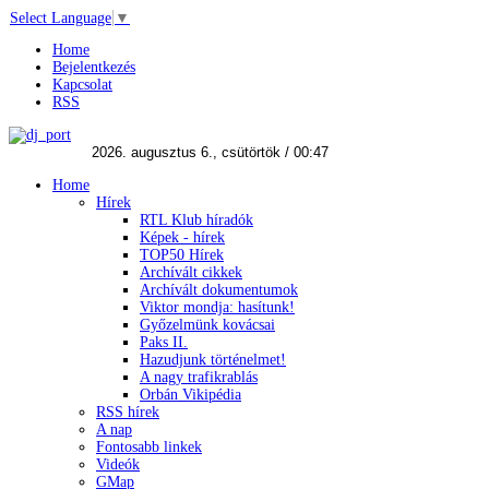
Select Language
▼
Home
Bejelentkezés
Kapcsolat
RSS
Home
Hírek
RTL Klub híradók
Képek - hírek
TOP50 Hírek
Archívált cikkek
Archívált dokumentumok
Viktor mondja: hasítunk!
Győzelmünk kovácsai
Paks II.
Hazudjunk történelmet!
A nagy trafikrablás
Orbán Vikipédia
RSS hírek
A nap
Fontosabb linkek
Videók
GMap