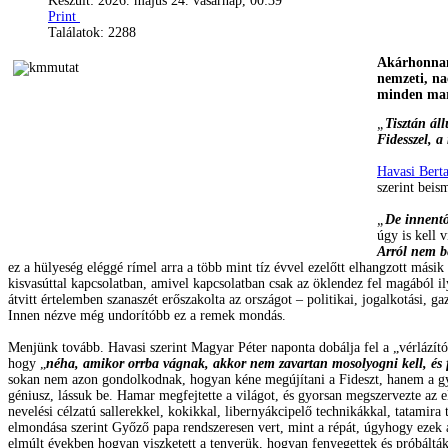
Készült: 2026. május 24. vasárnap, 00:39
Print
Találatok: 2288
Akárhonnan
nemzeti, na
minden mar
„
Tisztán ál
Fidesszel, a
Havasi Bert
szerint beis
„
De innentő
úgy is kell 
Arról nem be
ez a hülyeség eléggé rímel arra a több mint tíz évvel ezelőtt elhangzott más
kisvasúttal kapcsolatban, amivel kapcsolatban csak az öklendez fel magából il
átvitt értelemben szanaszét erőszakolta az országot – politikai, jogalkotási, ga
Innen nézve még undorítóbb ez a remek mondás.
Menjünk tovább. Havasi szerint Magyar Péter naponta dobálja fel a „vérlázító 
hogy „
néha, amikor orrba vágnak, akkor nem zavartan mosolyogni kell, és f
sokan nem azon gondolkodnak, hogyan kéne megújítani a Fideszt, hanem a gy
géniusz, lássuk be. Hamar megfejtette a világot, és gyorsan megszervezte az el
nevelési célzatú sallerekkel, kokikkal, libernyákcipelő technikákkal, tatamira 
elmondása szerint Győző papa rendszeresen vert, mint a répát, úgyhogy ezek a 
elmúlt években hogyan viszketett a tenyerük, hogyan fenyegettek és próbáltá