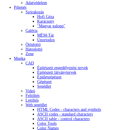
Adatvédelem
Pihenés
Szórakozás
Hofi Géza
Karácsony
"Magyar galopp"
Galéria
MÉM-Tár
Unortodox
Ötöslottó
Hatoslottó
Zene
Munka
CAD
Építészeti engedélyezési tervek
Építészeti látványtervek
Épületgépészet
Gépészet
Segédlet
Videó
Feltöltés
Letöltés
Web segédlet
HTML Codes - characters and symbols
ASCII codes - standard characters
ASCII table - control characters
Color Tools
Color Names