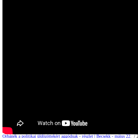
Orbánék a politikai üldözöttekért aggódnak - részlet | Becsekk - május 22.
/ 2