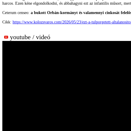
harcos. Ezen kéne elgondolkodni, és abbahagyni ezt az infantilis műsort, me
Ceterum censeo:
a bukott Orbán-kormányt és valamennyi cinkosát felelős
Cikk:
https://www.kolozsvaros.com/2026/05/23/ezt-a-tulporgetett-altalanosito
youtube / videó