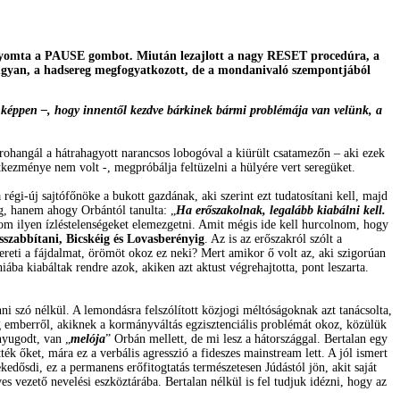
gnyomta a PAUSE gombot. Miután lezajlott a nagy RESET procedúra, a
t ugyan, a hadsereg megfogyatkozott, de a mondanivaló szempontjából
denképpen –, hogy innentől kezdve bárkinek bármi problémája van velünk, a
 rohangál a hátrahagyott narancsos lobogóval a kiürült csatamezőn – aki ezek
tkezménye nem volt -, megpróbálja feltüzelni a hülyére vert seregüket.
régi-új sajtófőnöke a bukott gazdának, aki szerint ezt tudatosítani kell, majd
g, hanem ahogy Orbántól tanulta: „
Ha erőszakolnak, legalább kiabálni kell.
lom ilyen ízléstelenségeket elemezgetni. Amit mégis ide kell hurcolnom, hogy
szabbítani, Bicskéig és Lovasberényig
. Az is az erőszakról szólt a
zereti a fájdalmat, örömöt okoz ez neki? Mert amikor ő volt az, aki szigorúan
hiába kiabáltak rendre azok, akiken azt aktust végrehajtotta, pont leszarta.
ni szó nélkül. A lemondásra felszólított közjogi méltóságoknak azt tanácsolta,
teg emberről, akiknek a kormányváltás egzisztenciális problémát okoz, közülük
nyugodt, van „
melója
” Orbán mellett, de mi lesz a hátországgal. Bertalan egy
ék őket, mára ez a verbális agresszió a fideszes mainstream lett. A jól ismert
ekedősdi, ez a permanens erőfitogtatás természetesen Júdástól jön, akit saját
s vezető nevelési eszköztárába. Bertalan nélkül is fel tudjuk idézni, hogy az