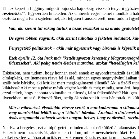
Ehhez képest a függöny mögötti bújócska bajnokság viszkető tenyerű győztese 
részletekkel
”.
Egyszerűen hihetetlen. Az emberek végre nemet mondtak a hábor
osztotta meg a fenti sejtelemmel, aki teljesen transzba esett, nem tudom figy
Van, aki szerint túl sokáig tűrtük a tiszás erőszakot és az áradó gyűlölete
De egyre többen vagyunk, akik szerint túltolták a féktelen indulatot, kül
Fenyegetőző politikusok – akik már ügyésznek vagy bírónak is képzelik ma
Ezek április 12. óta írtak már “kettéhugyozott keresztény Magyarországról
fideszeseket”. Aki pedig netán életben maradna, azokat “hetedíziglen kell
Esküszöm, nem tudom, hogy honnan szedi ennek az agyondramatizált és túldimen
címlapkép), azt ütemesen rázva fel és alá, minden egyes megnyilvánulásában f
szállt bele bárkibe, aki kritikát mert megfogalmazni ellenük? Aki a Szőlő ut
kilátásba? Aki most a pénisz másik végére került és még mindig nem érti, hogy
azzal teltek, hogy naponta vizionálta az ellenség falra felkenődését? Hát igen
ilyenekben, mint ő.
Báncsák
őket, pedig ők soha senkit nem bántottak, és kül
Már a választások éjszakáján véresre verték a munkatársamat a villamos
vagy matricákkal jelölik meg a “bűnös” házakat. Áradnak a történetek az 
tiszás megmondó emberek szerint nagyon helyes, hogy ez történik, szerin
Na. Ezt a hergelést, ezt a túlpörgetett, minden alapot nélkülöző általánosít
Ha ezek nem mazochisták, akkor nem tudom, minek nevezhetném őket. Ez a mest
akiket esetleg valóban atrocitás ér, azok éppen Kocsis és pártja miatt szívnak.