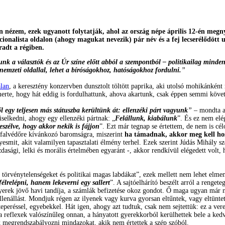
 nézem, ezek ugyanott folytatják, ahol az ország népe április 12-én me
cionalista oldalon (ahogy magukat nevezik) pár név és a fej lecserélődöt
adt a régiben.
lunk a választók és az Úr színe előtt abból a szempontból – politikailag min
 nemzeti oldallal, lehet a bíróságokhoz, hatóságokhoz fordulni.
”
alan
, a keresztény konzervben dunsztolt töltött paprika, aki utolsó mohikánként
merte, hogy hát eddig is fordulhattunk, ahova akartunk, csak éppen semmi köve
l egy teljesen más státuszba kerültünk át: ellenzéki párt vagyunk
”
– mondta a 
viselkedni, ahogy egy ellenzéki pártnak: „
Felállunk, kiabálunk
”. És ez nem elé
szélve, hogy akkor nekik is fájjon
”. Ezt már tegnap se értettem, de nem is cé
ik falvédőre kívánkozó baromságra, miszerint
ha támadnak, akkor meg kell hos
yesmit, akit valamilyen tapasztalati élmény terhel. Ezek szerint Júdás Mihály s
zdasági, lelki és morális értelmében egyaránt -, akkor rendkívül elégedett volt, 
törvénytelenségeket és politikai magas labdákat”, ezek mellett nem lehet elmen
élrelépni, hanem lekeverni egy sallert
”. A sajtóelhárító beszélt arról a renge
erek jövő havi tandíja, a számlák befizetése okoz gondot. Ő maga ugyan már 
lenállást. Mondjuk régen az ilyenek vagy kurva gyorsan eltűntek, vagy eltüntett
teperéssel, egyebekkel. Hát igen, ahogy azt tudtuk, csak nem sejtettük: ez a ver
reflexek valószínűleg onnan, a hányatott gyerekkorból kerülhettek bele a kedve
k megrendszabályozni mindazokat, akik nem értettek a szép szóból.