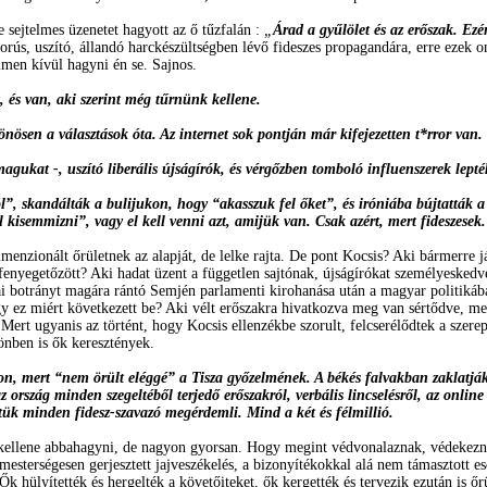
sejtelmes üzenetet hagyott az ő tűzfalán :
„
Árad a gyűlölet és az erőszak. E
ús, uszító, állandó harckészültségben lévő fideszes propagandára, erre ezek o
elmen kívül hagyni én se. Sajnos.
t, és van, aki szerint még tűrnünk kellene.
önösen a választások óta. Az internet sok pontján már kifejezetten t*rror van.
gukat -, uszító liberális újságírók, és vérgőzben tomboló influenszerek lepték
”, skandálták a bulijukon, hogy “akasszuk fel őket”, és iróniába bújtatták a gy
 kisemmizni”, vagy el kell venni azt, amijük van. Csak azért, mert fideszesek.
zionált őrületnek az alapját, de lelke rajta. De pont Kocsis? Aki bármerre jár
enyegetőzött? Aki hadat üzent a független sajtónak, újságírókat személyeskedve
cai botrányt magára rántó Semjén parlamenti kirohanása után
a magyar politikáb
 ez miért következett be? Aki vélt erőszakra hivatkozva meg van sértődve, mert 
. Mert ugyanis az történt, hogy Kocsis ellenzékbe szorult, felcserélődtek a szere
önben is ők keresztények.
on, mert “nem örült eléggé” a Tisza győzelmének. A békés falvakban zaklatják
ország minden szegeltéből terjedő erőszakról, verbális lincselésről, az online
tük minden fidesz-szavazó megérdemli. Mind a két és félmillió.
ást kellene abbahagyni, de nagyon gyorsan. Hogy megint védvonalaznak, védekezn
erségesen gerjesztett jajveszékelés, a bizonyítékokkal alá nem támasztott ese
 Ők hülyítették és hergelték a követőiteket, ők kergették és tervezik ezután is ő