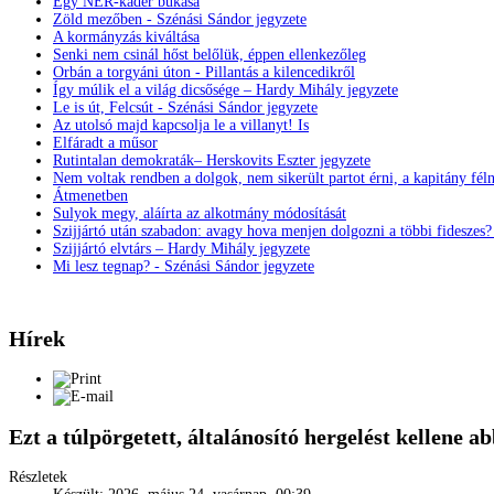
Egy NER-káder bukása
Zöld mezőben - Szénási Sándor jegyzete
A kormányzás kiváltása
Senki nem csinál hőst belőlük, éppen ellenkezőleg
Orbán a torgyáni úton - Pillantás a kilencedikről
Így múlik el a világ dicsősége – Hardy Mihály jegyzete
Le is út, Felcsút - Szénási Sándor jegyzete
Az utolsó majd kapcsolja le a villanyt! Is
Elfáradt a műsor
Rutintalan demokraták– Herskovits Eszter jegyzete
Nem voltak rendben a dolgok, nem sikerült partot érni, a kapitány fél
Átmenetben
Sulyok megy, aláírta az alkotmány módosítását
Szijjártó után szabadon: avagy hova menjen dolgozni a többi fideszes
Szijjártó elvtárs – Hardy Mihály jegyzete
Mi lesz tegnap? - Szénási Sándor jegyzete
Hírek
Ezt a túlpörgetett, általánosító hergelést kellene 
Részletek