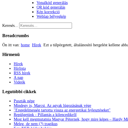
Vonalkód generálás
QR kód generálás
Kép korrekció
Weblap bélyegkép
Keresés...
Breadcrumbs
Ön itt van:
home
Hírek
Ezt a túlpörgetett, általánosító hergelést kellene a
Hírmenü
Hírek
Hírlista
RSS hírek
A nap
Videók
Legutóbbi
cikkek
Puszták népe
Mindegy is, Marcsi. Az agyak lúgozásának vége
"Engedelmesség tartotta vissza az energetikai fejlesztéseket"
Repülgetünk - Pillantás a kilencedikről
Most kell megmutatnia Magyar Péternek, hogy mire képes – Hardy Mi
Meleg, de nem (?) tragikus