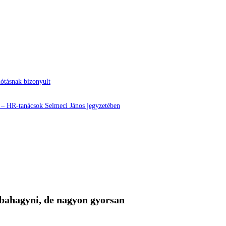
nótásnak bizonyult
? – HR-tanácsok Selmeci János jegyzetében
abbahagyni, de nagyon gyorsan