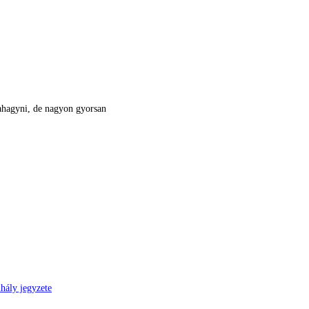
bbahagyni, de nagyon gyorsan
hály jegyzete