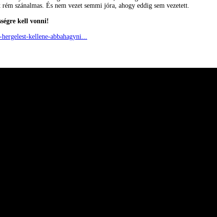
rt rém szánalmas. És nem vezet semmi jóra, ahogy eddig sem vezetett.
ségre kell vonni!
-hergelest-kellene-abbahagyni...