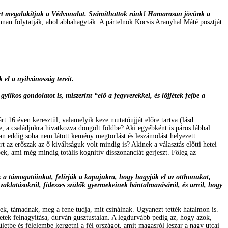
zért megalakítjuk a Védvonalat. Számíthattok ránk! Hamarosan jövünk a
nnan folytatják, ahol abbahagyták. A pártelnök Kocsis Aranyhal Máté posztját
 el a nyilvánosság tereit.
ilkos gondolatot is, miszerint “elő a fegyverekkel, és lőjjétek fejbe a
t 16 éven keresztül, valamelyik keze mutatóujját előre tartva (lásd:
, a családjukra hivatkozva döngölt földbe? Aki egyébként is páros lábbal
an eddig soha nem látott kemény megtorlást és leszámolást helyezett
az erőszak az ő kiváltságuk volt mindig is? Akinek a választás előtti hetei
pek, ami még mindig totális kognitív disszonanciát gerjeszt. Főleg az
 a támogatóinkat, felírják a kapujukra, hogy hagyják el az otthonukat,
 zaklatásokról, fideszes szülők gyermekeinek bántalmazásáról, és arról, hogy
ek, támadnak, meg a fene tudja, mit csinálnak. Ugyanezt tették hatalmon is.
tek felnagyítása, durván gusztustalan. A legdurvább pedig az, hogy azok,
rületbe és félelembe kergetni a fél országot, amit magasról leszar a nagy utcai