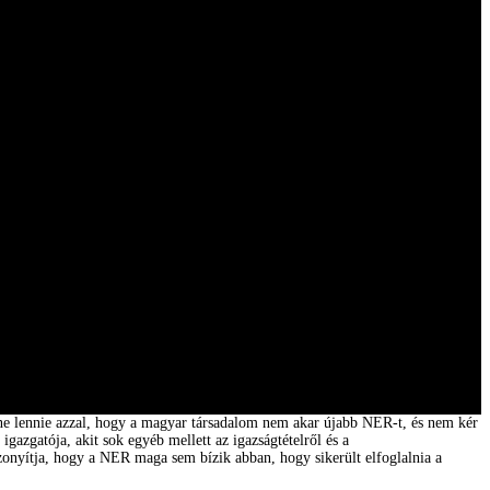
ene lennie azzal, hogy a magyar társadalom nem akar újabb NER-t, és nem kér
gazgatója, akit sok egyéb mellett az igazságtételről és a
izonyítja, hogy a NER maga sem bízik abban, hogy sikerült elfoglalnia a