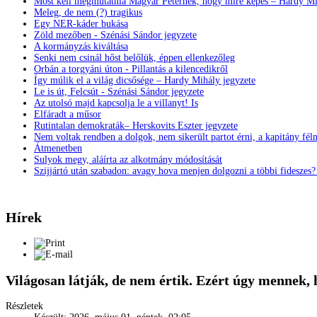
Most kell megmutatnia Magyar Péternek, hogy mire képes – Hardy Mi
Meleg, de nem (?) tragikus
Egy NER-káder bukása
Zöld mezőben - Szénási Sándor jegyzete
A kormányzás kiváltása
Senki nem csinál hőst belőlük, éppen ellenkezőleg
Orbán a torgyáni úton - Pillantás a kilencedikről
Így múlik el a világ dicsősége – Hardy Mihály jegyzete
Le is út, Felcsút - Szénási Sándor jegyzete
Az utolsó majd kapcsolja le a villanyt! Is
Elfáradt a műsor
Rutintalan demokraták– Herskovits Eszter jegyzete
Nem voltak rendben a dolgok, nem sikerült partot érni, a kapitány fél
Átmenetben
Sulyok megy, aláírta az alkotmány módosítását
Szijjártó után szabadon: avagy hova menjen dolgozni a többi fideszes
Hírek
Világosan látják, de nem értik. Ezért úgy mennek
Részletek