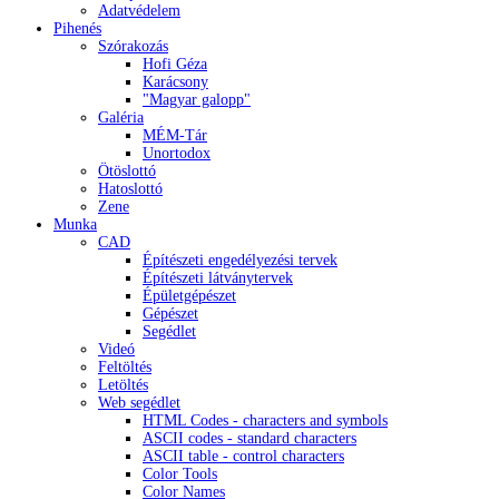
Adatvédelem
Pihenés
Szórakozás
Hofi Géza
Karácsony
"Magyar galopp"
Galéria
MÉM-Tár
Unortodox
Ötöslottó
Hatoslottó
Zene
Munka
CAD
Építészeti engedélyezési tervek
Építészeti látványtervek
Épületgépészet
Gépészet
Segédlet
Videó
Feltöltés
Letöltés
Web segédlet
HTML Codes - characters and symbols
ASCII codes - standard characters
ASCII table - control characters
Color Tools
Color Names