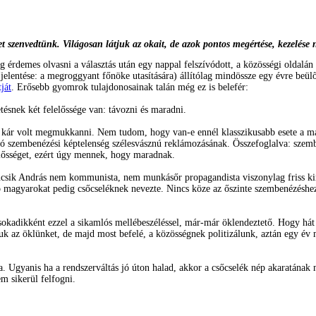
t szenvedtünk. Világosan látjuk az okait, de azok pontos megértése, kezelése
g érdemes olvasni a választás után egy nappal felszívódott, a közösségi oldalá
jelentése: a megroggyant főnöke utasítására) állítólag mindössze egy évre beül
ját
. Erősebb gyomrok tulajdonosainak talán még ez is belefér:
tésnek két felelőssége van: távozni és maradni.
kár volt megmukkanni. Nem tudom, hogy van-e ennél klasszikusabb esete a masza
ó szembenézési képtelenség szélesvásznú reklámozásának. Összefoglalva: szemben
lelősséget, ezért úgy mennek, hogy maradnak.
sik András nem kommunista, nem munkásőr propagandista viszonylag friss kiroha
 magyarokat pedig csőcseléknek nevezte. Nincs köze az őszinte szembenézéshez 
l sokadikként ezzel a sikamlós mellébeszéléssel, már-már öklendeztető. Hogy hát
uk az öklünket, de majd most befelé, a közösségnek politizálunk, aztán egy év 
 Ugyanis ha a rendszerváltás jó úton halad, akkor a csőcselék nép akaratának m
m sikerül felfogni.