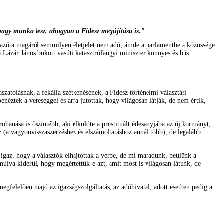
 nagy munka lesz, ahogyan a Fidesz megújítása is."
n azóta magáról semmilyen életjelet nem adó, ámde a parlamentbe a közössége
ő Lázár János bukott vasúti katasztrófaügyi miniszter könnyes és bús
tolásnak, a fekália szétkenésének, a Fidesz történelmi választási
éztek a vereséggel és arra jutottak, hogy világosan látják, de nem értik,
nása is őszintébb, aki elküldte a prostituált édesanyjába az új kormányt,
(a vagyonvisszaszerzéshez és elszámoltatáshoz annál több), de legalább
 igaz, hogy a választók elhajtottak a vérbe, de mi maradunk, beülünk a
múlva kiderül, hogy megértettük-e azt, amit most is világosan látunk, de
egfelelően majd az igazságszolgáltatás, az adóhivatal, adott esetben pedig a