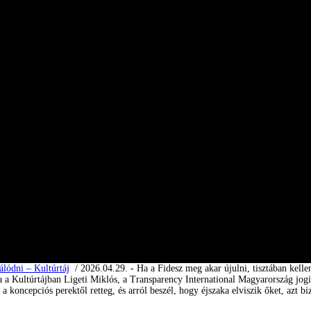
álódni – Kultúrtáj
/ 2026.04.29. - Ha a Fidesz meg akar újulni, tisztában kell
a Kultúrtájban Ligeti Miklós, a Transparency International Magyarország jogi i
 koncepciós perektől retteg, és arról beszél, hogy éjszaka elviszik őket, azt b