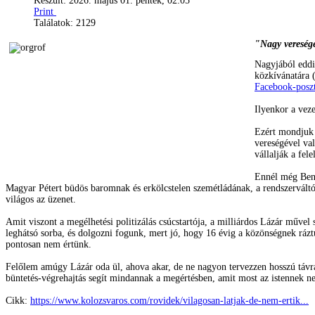
Készült: 2026. május 01. péntek, 02:05
Print
Találatok: 2129
"Nagy veresége
Nagyjából eddi
közkívánatára (
Facebook-poszt
Ilyenkor a veze
Ezért mondjuk 
vereségével val
vállalják a fe
Ennél még Benc
Magyar Pétert büdös baromnak és erkölcstelen szemétládának, a rendszerváltó
világos az üzenet.
Amit viszont a megélhetési politizálás csúcstartója, a milliárdos Lázár műve
leghátsó sorba, és dolgozni fogunk, mert jó, hogy 16 évig a közönségnek rázt
pontosan nem értünk.
Felőlem amúgy Lázár oda ül, ahova akar, de ne nagyon tervezzen hosszú távra.
büntetés-végrehajtás segít mindannak a megértésben, amit most az istennek ne
Cikk:
https://www.kolozsvaros.com/rovidek/vilagosan-latjak-de-nem-ertik...