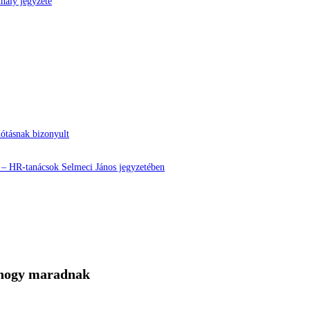
hály jegyzete
nótásnak bizonyult
? – HR-tanácsok Selmeci János jegyzetében
, hogy maradnak