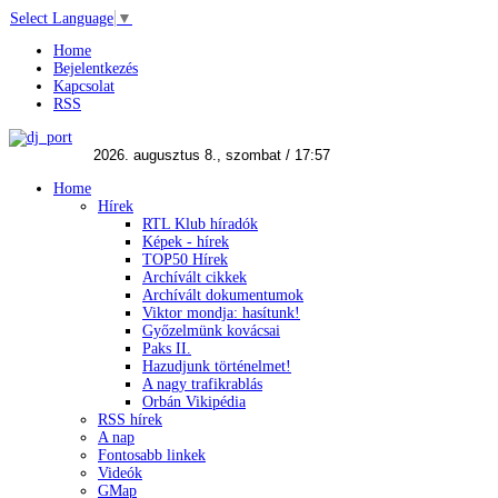
Select Language
▼
Home
Bejelentkezés
Kapcsolat
RSS
Home
Hírek
RTL Klub híradók
Képek - hírek
TOP50 Hírek
Archívált cikkek
Archívált dokumentumok
Viktor mondja: hasítunk!
Győzelmünk kovácsai
Paks II.
Hazudjunk történelmet!
A nagy trafikrablás
Orbán Vikipédia
RSS hírek
A nap
Fontosabb linkek
Videók
GMap