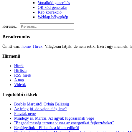
Vonalkód generálás
QR kód generálás
Kép korrekció
Weblap bélyegkép
Keresés...
Breadcrumbs
Ön itt van:
home
Hírek
Világosan látják, de nem értik. Ezért úgy mennek,
Hírmenü
Hírek
Hírlista
RSS hírek
A nap
Videók
Legutóbbi
cikkek
Borbás Marcsitól Orbán Balázsig
Az irány jó, de vajon elég lesz?
Puszták népe
Mindegy is, Marcsi. Az agyak lúgozásának vége
"Engedelmesség tartotta vissza az energetikai fejlesztéseket"
Repülgetünk - Pillantás a kilencedikről