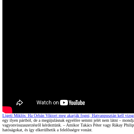
Ligeti Miklós: Ha Orbán Viktort meg akarják fogni, Hatvanpusztán kell vizsg
egy ilyen pártból, de a megújulásnak egyelőre semmi jelét nem látni – mondja 
vagyonvisszaszerzésről kérdeztünk. – Amikor Takács Péter vagy Rákay Philip a
hatóságokat, és így elkerülhetik a felelősségre vonást.