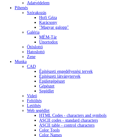
Adatvédelem
Pihenés
Szórakozás
Hofi Géza
Karácsony
"Magyar galopp"
Galéria
MÉM-Tár
Unortodox
Ötöslottó
Hatoslottó
Zene
Munka
CAD
Építészeti engedélyezési tervek
Építészeti látványtervek
Épületgépészet
Gépészet
Segédlet
Videó
Feltöltés
Letöltés
Web segédlet
HTML Codes - characters and symbols
ASCII codes - standard characters
ASCII table - control characters
Color Tools
Color Names