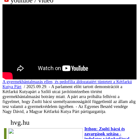
youtube / videó
A gyermekbántalmazás ellen, és pedofília áldozataiért tüntetett a Kétfarkú
Kutya Párt
/ 2025.09.29. - A parlament előtt tartott demonstrációt a
Kétfarkú Kutyapárt a Szőlő utcai javítóintézetben történt
gyermekbántalmazási botrány miatt. A párt arra próbálta felhívni a
figyelmet, hogy Zsolti bácsi személyazonosságától függetlenül az állam alig
tesz valamit a gyermekvédelem ügyében. - Az Egyenes Beszéd vendége
Nagy Dávid, a Magyar Kétfarkú Kutya Párt pártigazgatója.
hvg.hu
Itthon: Zsolti bácsi és
zavargások szítása -
indulatos vádaskodással