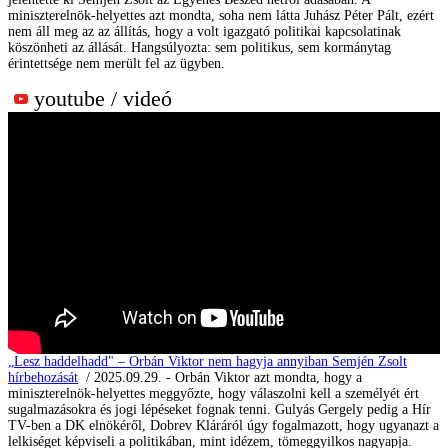
miniszterelnök-helyettes azt mondta, soha nem látta Juhász Péter Pált, ezért
nem áll meg az az állítás, hogy a volt igazgató politikai kapcsolatinak
köszönheti az állását. Hangsúlyozta: sem politikus, sem kormánytag
érintettsége nem merült fel az ügyben.
youtube / videó
„Lesz haddelhadd" – Orbán Viktor nem hagyja annyiban Semjén Zsolt
hírbehozását
/ 2025.09.29. - Orbán Viktor azt mondta, hogy a
miniszterelnök-helyettes meggyőzte, hogy válaszolni kell a személyét ért
sugalmazásokra és jogi lépéseket fognak tenni. Gulyás Gergely pedig a Hír
TV-ben a DK elnökéről, Dobrev Kláráról úgy fogalmazott, hogy ugyanazt a
lelkiséget képviseli a politikában, mint idézem, tömeggyilkos nagyapja.