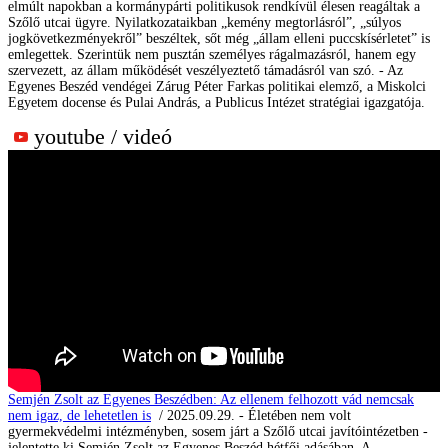
elmúlt napokban a kormánypárti politikusok rendkívül élesen reagáltak a
Szőlő utcai ügyre. Nyilatkozataikban „kemény megtorlásról”, „súlyos
jogkövetkezményekről” beszéltek, sőt még „állam elleni puccskísérletet” is
emlegettek. Szerintük nem pusztán személyes rágalmazásról, hanem egy
szervezett, az állam működését veszélyeztető támadásról van szó. - Az
Egyenes Beszéd vendégei Zárug Péter Farkas politikai elemző, a Miskolci
Egyetem docense és Pulai András, a Publicus Intézet stratégiai igazgatója.
youtube / videó
Semjén Zsolt az Egyenes Beszédben: Az ellenem felhozott vád nemcsak
nem igaz, de lehetetlen is
/ 2025.09.29. - Életében nem volt
gyermekvédelmi intézményben, sosem járt a Szőlő utcai javítóintézetben -
jelentette ki Semjén Zsolt az Egyenes Beszéd hétfői adásában. A