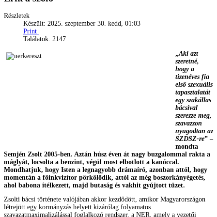
Részletek
Készült: 2025. szeptember 30. kedd, 01:03
Print
Találatok: 2147
„
Aki azt
szeretné,
hogy a
tizenéves fia
első szexuális
tapasztalatát
egy szakállas
bácsival
szerezze meg,
szavazzon
nyugodtan az
SZDSZ-re
” –
mondta
Semjén Zsolt 2005-ben. Aztán húsz éven át nagy buzgalommal rakta a
máglyát, locsolta a benzint, végül most elbotlott a kanóccal.
Mondhatjuk, hogy Isten a legnagyobb drámaíró, azonban attól, hogy
momentán a főinkvizítor pörkölődik, attól az még boszorkányégetés,
ahol babona ítélkezett, majd butaság és vakhit gyújtott tüzet.
Zsolti bácsi története valójában akkor kezdődött, amikor Magyarországon
létrejött egy kormányzás helyett kizárólag folyamatos
szavazatmaximalizálással foglalkozó rendszer, a NER, amely a vezetői