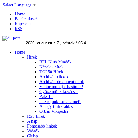
Select Language
▼
Home
Bejelentkezés
Kapcsolat
RSS
Home
Hírek
RTL Klub híradók
Képek - hírek
TOP50 Hírek
Archívált cikkek
Archívált dokumentumok
Viktor mondja: hasítunk!
Győzelmünk kovácsai
Paks II.
Hazudjunk történelmet!
A nagy trafikrablás
Orbán Vikipédia
RSS hírek
A nap
Fontosabb linkek
Videók
GMap