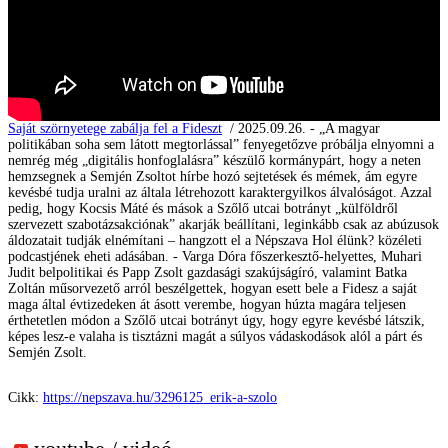
Saját szörnyetege zabálja fel a Fideszt
/ 2025.09.26. - „A magyar
politikában soha sem látott megtorlással” fenyegetőzve próbálja elnyomni a
nemrég még „digitális honfoglalásra” készülő kormánypárt, hogy a neten
hemzsegnek a Semjén Zsoltot hírbe hozó sejtetések és mémek, ám egyre
kevésbé tudja uralni az általa létrehozott karaktergyilkos álvalóságot. Azzal
pedig, hogy Kocsis Máté és mások a Szőlő utcai botrányt „külföldről
szervezett szabotázsakciónak” akarják beállítani, leginkább csak az abúzusok
áldozatait tudják elnémítani – hangzott el a Népszava Hol élünk? közéleti
podcastjének eheti adásában. - Varga Dóra főszerkesztő-helyettes, Muhari
Judit belpolitikai és Papp Zsolt gazdasági szakújságíró, valamint Batka
Zoltán műsorvezető arról beszélgettek, hogyan esett bele a Fidesz a saját
maga által évtizedeken át ásott verembe, hogyan húzta magára teljesen
érthetetlen módon a Szőlő utcai botrányt úgy, hogy egyre kevésbé látszik,
képes lesz-e valaha is tisztázni magát a súlyos vádaskodások alól a párt és
Semjén Zsolt.
Cikk:
https://nepszava.hu/3296125_erik-a-szolo