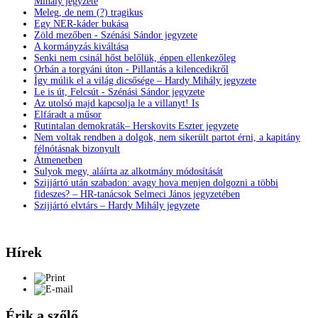
Mihály jegyzete
Meleg, de nem (?) tragikus
Egy NER-káder bukása
Zöld mezőben - Szénási Sándor jegyzete
A kormányzás kiváltása
Senki nem csinál hőst belőlük, éppen ellenkezőleg
Orbán a torgyáni úton - Pillantás a kilencedikről
Így múlik el a világ dicsősége – Hardy Mihály jegyzete
Le is út, Felcsút - Szénási Sándor jegyzete
Az utolsó majd kapcsolja le a villanyt! Is
Elfáradt a műsor
Rutintalan demokraták– Herskovits Eszter jegyzete
Nem voltak rendben a dolgok, nem sikerült partot érni, a kapitány
félnótásnak bizonyult
Átmenetben
Sulyok megy, aláírta az alkotmány módosítását
Szijjártó után szabadon: avagy hova menjen dolgozni a többi
fideszes? – HR-tanácsok Selmeci János jegyzetében
Szijjártó elvtárs – Hardy Mihály jegyzete
Hírek
Érik a szőlő