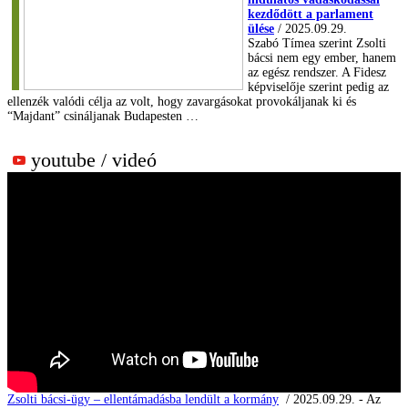
kezdődött a parlament
ülése
/ 2025.09.29.
Szabó Tímea szerint Zsolti
bácsi nem egy ember, hanem
az egész rendszer. A Fidesz
képviselője szerint pedig az
ellenzék valódi célja az volt, hogy zavargásokat provokáljanak ki és
“Majdant” csináljanak Budapesten …
youtube / videó
Zsolti bácsi-ügy – ellentámadásba lendült a kormány
/ 2025.09.29. - Az