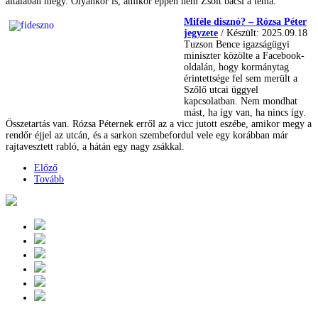
általában megy. Olyankor is, amikor éppen nem Zsolt bácsi a téma.
Miféle disznó? – Rózsa Péter
jegyzete
/ Készült: 2025.09.18
Tuzson Bence igazságügyi
miniszter közölte a Facebook-
oldalán, hogy kormánytag
érintettsége fel sem merült a
Szőlő utcai üggyel
kapcsolatban. Nem mondhat
mást, ha így van, ha nincs így.
Összetartás van. Rózsa Péternek erről az a vicc jutott eszébe, amikor megy a
rendőr éjjel az utcán, és a sarkon szembefordul vele egy korábban már
rajtavesztett rabló, a hátán egy nagy zsákkal.
Előző
Tovább