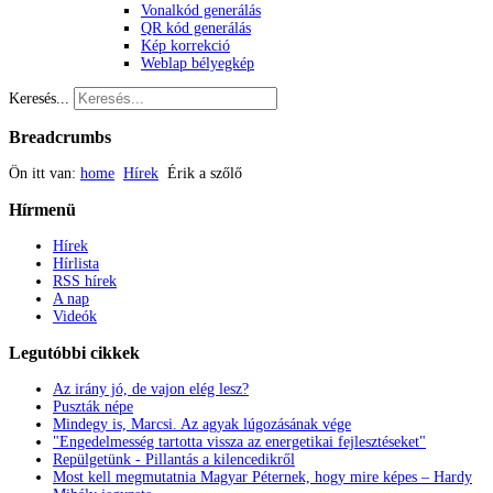
Vonalkód generálás
QR kód generálás
Kép korrekció
Weblap bélyegkép
Keresés...
Breadcrumbs
Ön itt van:
home
Hírek
Érik a szőlő
Hírmenü
Hírek
Hírlista
RSS hírek
A nap
Videók
Legutóbbi
cikkek
Az irány jó, de vajon elég lesz?
Puszták népe
Mindegy is, Marcsi. Az agyak lúgozásának vége
"Engedelmesség tartotta vissza az energetikai fejlesztéseket"
Repülgetünk - Pillantás a kilencedikről
Most kell megmutatnia Magyar Péternek, hogy mire képes – Hardy