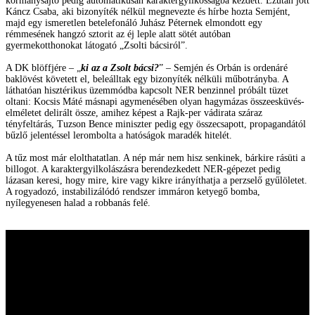
kormánysajtó pedig automatikusan karaktergyilkosságba kezdett. Ezután jött
Káncz Csaba, aki bizonyíték nélkül megnevezte és hírbe hozta Semjént,
majd egy ismeretlen betelefonáló Juhász Péternek elmondott egy
rémmesének hangzó sztorit az éj leple alatt sötét autóban
gyermekotthonokat látogató „Zsolti bácsiról”.
A DK blöffjére – „
ki az a Zsolt bácsi?
” – Semjén és Orbán is ordenáré
baklövést követett el, beleálltak egy bizonyíték nélküli műbotrányba. A
láthatóan hisztérikus üzemmódba kapcsolt NER benzinnel próbált tüzet
oltani: Kocsis Máté másnapi agymenésében olyan hagymázas összeesküvés-
elméletet delirált össze, amihez képest a Rajk-per vádirata száraz
tényfeltárás, Tuzson Bence miniszter pedig egy összecsapott, propagandától
bűzlő jelentéssel lerombolta a hatóságok maradék hitelét.
A tűz most már elolthatatlan. A nép már nem hisz senkinek, bárkire rásüti a
billogot. A karaktergyilkolászásra berendezkedett NER-gépezet pedig
lázasan keresi, hogy mire, kire vagy kikre irányíthatja a perzselő gyűlöletet.
A rogyadozó, instabilizálódó rendszer immáron ketyegő bomba,
nyílegyenesen halad a robbanás felé.