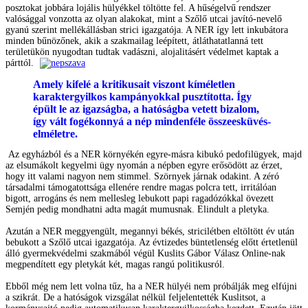
posztokat jobbára lojális hülyékkel töltötte fel. A hűségelvű rendszer
valósággal vonzotta az olyan alakokat, mint a Szőlő utcai javító-nevelő
gyanú szerint mellékállásban strici igazgatója. A NER így lett inkubátora
minden bűnözőnek, akik a szakmailag leépített, átláthatatlanná tett
területükön nyugodtan tudtak vadászni, alojalitásért védelmet kaptak a
párttól.
Amely kifelé a kritikusait viszont kíméletlen
karaktergyilkos kampányokkal pusztította. Így
épült le az igazságba, a hatóságba vetett bizalom,
így vált fogékonnyá a nép mindenféle összeesküvés-
elméletre.
Az egyházból és a NER környékén egyre-másra kibukó pedofilügyek, majd
az elsumákolt kegyelmi ügy nyomán a népben egyre erősödött az érzet,
hogy itt valami nagyon nem stimmel. Szörnyek járnak odakint. A zéró
társadalmi támogatottsága ellenére rendre magas polcra tett, irritálóan
bigott, arrogáns és nem mellesleg lebukott papi ragadózókkal övezett
Semjén pedig mondhatni adta magát mumusnak. Elindult a pletyka.
Azután a NER meggyengült, megannyi békés, stricilétben eltöltött év után
bebukott a Szőlő utcai igazgatója. Az évtizedes büntetlenség előtt értetlenül
álló gyermekvédelmi szakmából végül Kuslits Gábor Válasz Online-nak
megpendített egy pletykát két, magas rangú politikusról.
Ebből még nem lett volna tűz, ha a NER hülyéi nem próbálják meg elfújni
a szikrát. De a hatóságok vizsgálat nélkül feljelentették Kuslitsot, a