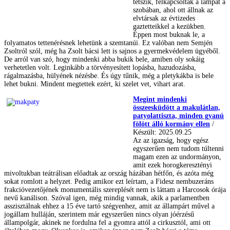
tetszik, felkapcsolták a lámpát a
szobában, ahol ott állnak az
elvtársak az évtizedes
gaztetteikkel a kezükben.
Éppen most buknak le, a
folyamatos tettenérésnek lehetünk a szemtanúi. Ez valóban nem Semjén
Zsoltról szól, még ha Zsolt bácsi lett is sajnos a gyermekvédelem ügyéből.
De arról van szó, hogy mindenki abba bukik bele, amiben oly sokáig
verhetetlen volt. Leginkább a törvényesített lopásba, hazudozásba,
rágalmazásba, hülyének nézésbe. És úgy tűnik, még a pletykákba is bele
lehet bukni. Mindent megtettek ezért, ki szelet vet, vihart arat.
Megint mindenki
összeesküdött a makulátlan,
patyolattiszta, minden gyanú
fölött álló kormány ellen
/
Készült: 2025.09.25
Az az igazság, hogy egész
egyszerűen nem tudom túltenni
magam ezen az undormányon,
amit ezek horogkeresztényi
mivoltukban teátrálisan előadtak az ország házában hétfőn, és azóta még
sokat romlott a helyzet. Pedig amikor ezt leírtam, a Fidesz nembuzeráns
frakcióvezetőjének monumentális szereplését nem is láttam a Harcosok órája
nevű kanálison. Szóval igen, még mindig vannak, akik a parlamentben
asszisztálnak ehhez a 15 éve tartó szégyenhez, amit az állampárt művel a
jogállam hulláján, szerintem már egyszerűen nincs olyan jóérzésű
állampolgár, akinek ne fordulna fel a gyomra attól a cirkusztól, ami ott