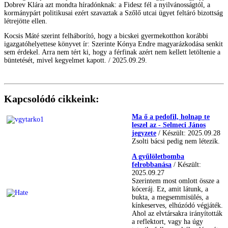
Dobrev Klára azt mondta híradónknak: a Fidesz fél a nyilvánosságtól, a
kormánypárt politikusai ezért szavaztak a Szőlő utcai ügyet feltáró bizottság
létrejötte ellen.
Kocsis Máté szerint felháborító, hogy a bicskei gyermekotthon korábbi
igazgatóhelyettese könyvet ír: Szerinte Kónya Endre magyarázkodása senkit
sem érdekel. Arra nem tért ki, hogy a férfinak azért nem kellett letöltenie a
büntetését, mivel kegyelmet kapott. / 2025.09.29.
Kapcsolódó cikkeink:
Ma ő a pedofil, holnap te
leszel az - Selmeci János
jegyzete
/ Készült: 2025.09.28
Zsolti bácsi pedig nem létezik.
A gyűlöletbomba
felrobbanása
/ Készült:
2025.09.27
Szerintem most omlott össze a
kóceráj. Ez, amit látunk, a
bukta, a megsemmisülés, a
kínkeserves, elhúzódó végjáték.
Ahol az elvtársakra irányították
a reflektort, vagy ha úgy